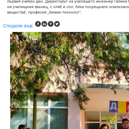
първия учебен ден. Директорът на училището инженер Галина К
на училищния звънец, с хляб и сол, бяха посрещнати осмокласн
вещества“, професия „Химик-технолог“.
Сподели във: