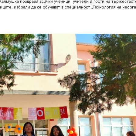
алмушка поздрави всички ученици, учители и гости на тържеството
иците, избрали да се обучават в специалност „Технология на неорг