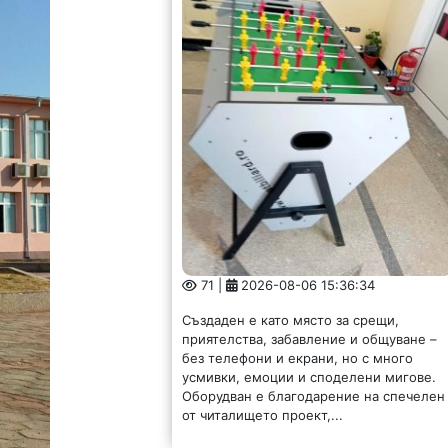
71 |
2026-08-06 15:36:34
Създаден е като място за срещи,
приятелства, забавление и общуване –
без телефони и екрани, но с много
усмивки, емоции и споделени мигове.
Оборудван е благодарение на спечелен
от читалището проект,...