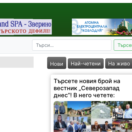
Търсе
Най-четени
На живо
Нови
Търсете новия брой на
вестник „Северозапад
днес“! В него четете: