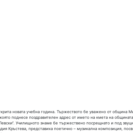
ткрита новата учебна година. Тържеството бе уважено от община М
, която поднесе поздравителен адрес от името на кмета на общината
 Левски“. Училищното знаме бе тържествено посрещнато и под звуц
вдия Кръстева, представиха поетично – музикална композиция, посв