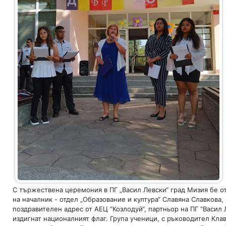
С тържествена церемония в ПГ „Васил Левски“ град Мизия бе о
на началник - отдел „Образование и култура“ Славяна Славкова
поздравителен адрес от АЕЦ “Козлодуй“, партньор на ПГ “Васил
издигнат националният флаг. Група ученици, с ръководител Кла