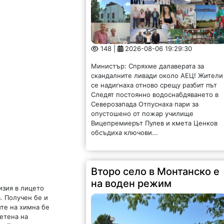
148 |
2026-08-06 19:29:30
Министър: Спряхме далаверата за
скандалните ливади около АЕЦ! Жители
се надигнаха отново срещу разбит път
Следят постоянно водоснабдяването в
Северозапада Отпуснаха пари за
опустошено от пожар училище
Вицепремиерът Пулев и кмета Ценков
обсъдиха ключови...
Второ село в Монтанско е
на воден режим
изия в лицето
. Получен бе и
ите на химна бе
етена на