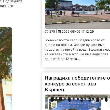
. Под звуците
аничните
275 |
2026-08-06 17:12:29
Бойчиновското село Владимирово от
днес е на режим. Заради сушата има
недостиг на питейна вода. В долната ча
на населеното място ще има вода през
деня от 8 до 12 часа,...
Наградиха победителите о
конкурс за сонет във
Вършец