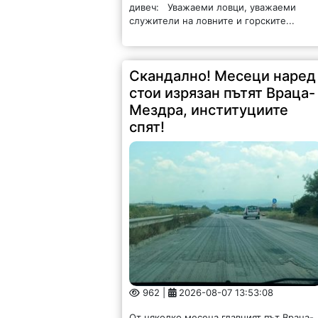
дивеч: Уважаеми ловци, уважаеми
служители на ловните и горските...
Скандално! Месеци наред
стои изрязан пътят Враца-
Мездра, институциите
спят!
962 |
2026-08-07 13:53:08
От няколко месеца главният път Враца-