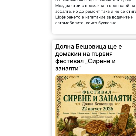
Мездра стои с премахнат горен слой на
асфалта, но до ремонт така и не се стиг
Шофирането е изпитание за водачите и
автомобилите, които буквално...
Долна Бешовица ще е
домакин на първия
фестивал „Сирене и
занаяти“