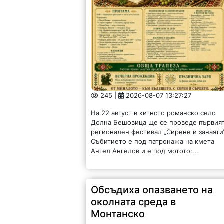
245 |
2026-08-07 13:27:27
На 22 август в китното романско село
Долна Бешовица ще се проведе първия
регионален фестивал „Сирене и занаяти“
Събитието е под патронажа на кмета
Ангел Ангелов и е под мотото:...
Обсъдиха опазването на
околната среда в
Монтанско