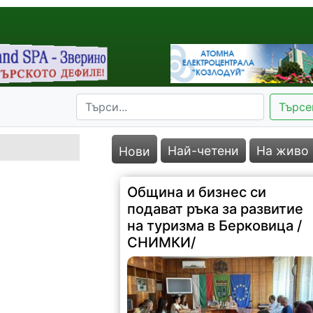
Търсе
Най-четени
На живо
Нови
Община и бизнес си
подават ръка за развитие
на туризма в Берковица /
СНИМКИ/