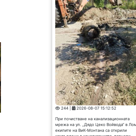
244 |
2026-08-07 15:12:52
При почистване на канализационната
мрежа на ул. „Дядо Цеко Войвода“ в Ло
екипите на ВиК-Монтана са открили
изхвърлени в канализацията, парцали,