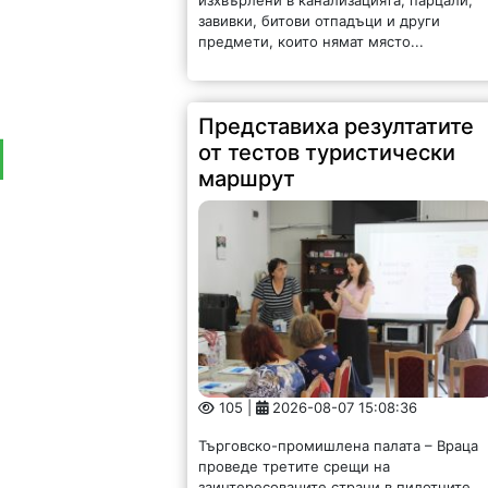
завивки, битови отпадъци и други
предмети, които нямат място...
Представиха резултатите
от тестов туристически
маршрут
105 |
2026-08-07 15:08:36
Търговско-промишлена палата – Враца
проведе третите срещи на
заинтересованите страни в пилотните