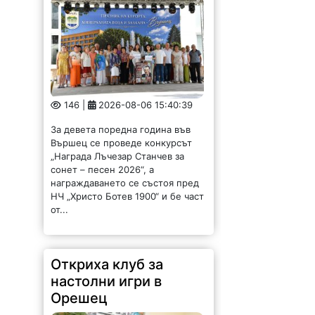
146 |
2026-08-06 15:40:39
За девета поредна година във
Вършец се проведе конкурсът
„Награда Лъчезар Станчев за
сонет – песен 2026“, а
награждаването се състоя пред
НЧ „Христо Ботев 1900“ и бе част
от...
Откриха клуб за
настолни игри в
Орешец