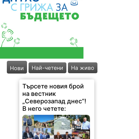
Най-четени
На живо
Нови
Търсете новия брой
на вестник
„Северозапад днес“!
В него четете: