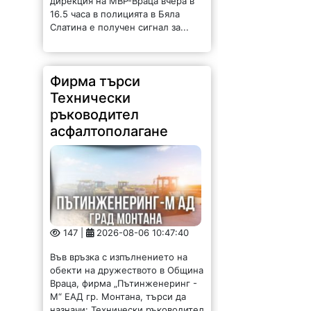
дирекция на МВР-Враца вчера в
16.5 часа в полицията в Бяла
Слатина е получен сигнал за...
Фирма търси
Технически
ръководител
асфалтополагане
147 |
2026-08-06 10:47:40
Във връзка с изпълнението на
обекти на дружеството в Община
Враца, фирма „Пътинженеринг -
М“ ЕАД гр. Монтана, търси да
назначи: Технически ръководител