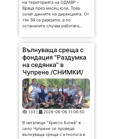
на територията на ОДМВР –
Враца през месец юли. Това
сочат данните на дирекцията. От
тях 38 са разкрити, а по
останалите случаи работата...
Вълнуваща среща с
фондация "Раздумка
на седянка" в
Чупрене /СНИМКИ/
133 |
2026-08-06 11:06:50
В читалище "Христо Ботев" в
село Чупрене се проведе
вълнуваща среща с етнолога и