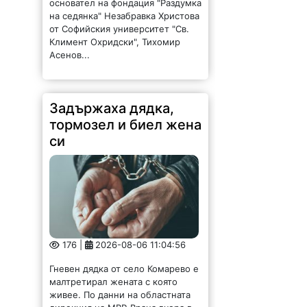
основател на фондация "Раздумка
на седянка" Незабравка Христова
от Софийския университет "Св.
Климент Охридски", Тихомир
Асенов...
Задържаха дядка,
тормозел и биел жена
си
176 |
2026-08-06 11:04:56
Гневен дядка от село Комарево е
малтретирал жената с която
живее. По данни на областната