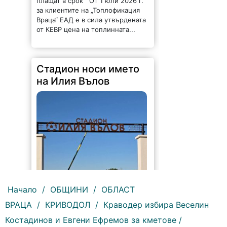
плащат в срок От 1 юли 2026 г.
за клиентите на „Топлофикация
Враца“ ЕАД е в сила утвърдената
от КЕВР цена на топлинната...
Стадион носи името
на Илия Вълов
Начало
/
ОБЩИНИ
/
ОБЛАСТ
ВРАЦА
/
КРИВОДОЛ
/
Краводер избира Веселин
161 |
2026-08-06 09:55:43
Костадинов и Евгени Ефремов за кметове /