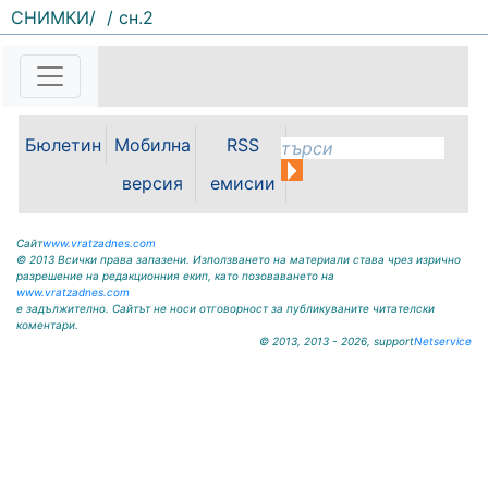
СНИМКИ/
/ сн.2
С футболна среща между
юношеските отбори на "Мизия" /
Кнежа/ и "Ботев" /Враца/ ще
бъде открит градския стадион в
Кнежа. Спортното съоръжение
носи името на легендарния
Бюлетин
Мобилна
RSS
вратар от близкото минало
Илия...
версия
емисии
Сайт
www.vratzadnes.com
© 2013 Всички права запазени. Използването на материали става чрез изрично
разрешение на редакционния екип, като позоваването на
www.vratzadnes.com
е задължително. Сайтът не носи отговорност за публикуваните читателски
коментари.
© 2013, 2013 - 2026, support
Netservice