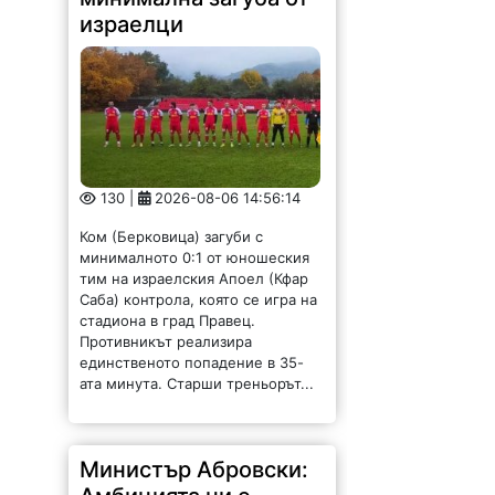
израелци
130 |
2026-08-06 14:56:14
Ком (Берковица) загуби с
минималното 0:1 от юношеския
тим на израелския Апоел (Кфар
Саба) контрола, която се игра на
стадиона в град Правец.
Противникът реализира
единственото попадение в 35-
ата минута. Старши треньорът...
Министър Абровски: