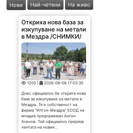
Най-четени
На живо
Нови
Откриха нова база за
изкупуване на метали
в Мездра /СНИМКИ/
1200 |
2026-08-08 17:03:35
Днес официално бе открита нова
база за изкупуване на метали в
Мездра. Тя е собственост на
фирма "Илтон-Мездра" ЕООД на
младия предприемач Антон
Асенов. Той официално преряза
лентата на новия...