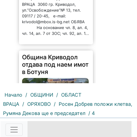
ВРАЦА 3060 гр. Криводол,
ул.”Освобождение”№ 13, тел.
09117 / 20-45, e-mail:
krivodol@mbox.is-bg.net ОБЯВА
На основание чл. 8, ал. 4,
чл. 14, ал. 7 от ЗОС; чл. 92, ал. 1...
Община Криводол
отдава под наем имот
в Ботуня
Начало
/
ОБЩИНИ
/
ОБЛАСТ
ВРАЦА
/
ОРЯХОВО
/
Росен Добрев положи клетва,
Румяна Декова ще е председател
/ 4
155 |
2026-08-07 11:30:54
ОБЩИНА КРИВОДОЛ ОБЛАСТ
ВРАЦА 3060 гр. Криводол, ул.