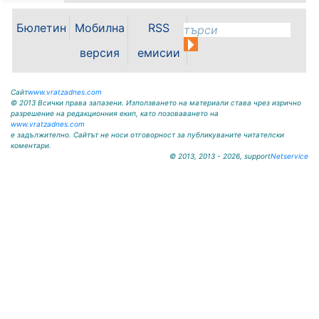
„Освобождение” № 13, тел.
09117/20-45, e-mail:
Бюлетин
Мобилна
RSS
krivodol@mbox.is-bg.net ОБЯВА
На основание чл. 8, ал. 4,
версия
емисии
чл. 14, ал. 7 от ЗОС; чл. 92, ал. 1...
Сайт
www.vratzadnes.com
© 2013 Всички права запазени. Използването на материали става чрез изрично
разрешение на редакционния екип, като позоваването на
www.vratzadnes.com
е задължително. Сайтът не носи отговорност за публикуваните читателски
коментари.
© 2013, 2013 - 2026, support
Netservice