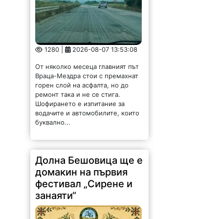
1280 |
2026-08-07 13:53:08
От няколко месеца главният път
Враца-Мездра стои с премахнат
горен слой на асфалта, но до
ремонт така и не се стига.
Шофирането е изпитание за
водачите и автомобилите, които
буквално...
Долна Бешовица ще е
домакин на първия
фестивал „Сирене и
занаяти“