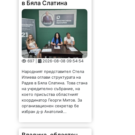
в Бяла Слатина
697 |
2026-08-08 09:54:54
Народният представител Стела
Илиева оглави структурата на
Радев в Бяла Слатина. Това стана
на учредително събрание, на
което присъства областният
координатор Георги Митов. За
организационен секретар бе
избран д-р Анатолий...
Владика, областен