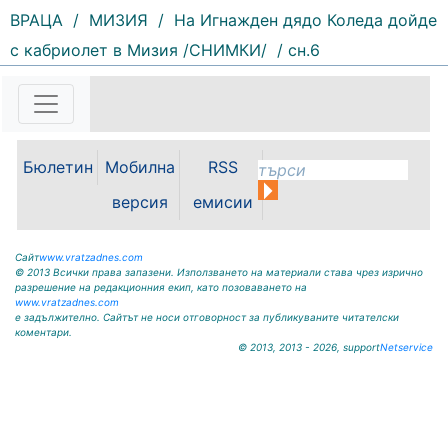
ВРАЦА
/
МИЗИЯ
/
На Игнажден дядо Коледа дойде
с кабриолет в Мизия /СНИМКИ/
/ сн.6
164 |
2026-08-07 11:30:54
ОБЩИНА КРИВОДОЛ ОБЛАСТ
ВРАЦА 3060 гр. Криводол, ул.
„Освобождение” № 13, тел.
09117/20-45, e-mail:
Бюлетин
Мобилна
RSS
krivodol@mbox.is-bg.net ОБЯВА
На основание чл. 8, ал. 4,
версия
емисии
чл. 14, ал. 7 от ЗОС; чл. 92, ал. 1...
Сайт
www.vratzadnes.com
© 2013 Всички права запазени. Използването на материали става чрез изрично
разрешение на редакционния екип, като позоваването на
www.vratzadnes.com
е задължително. Сайтът не носи отговорност за публикуваните читателски
коментари.
© 2013, 2013 - 2026, support
Netservice