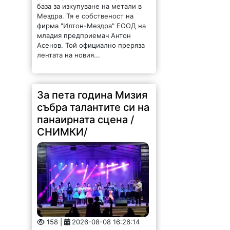
база за изкупуване на метали в
Мездра. Тя е собственост на
фирма "Илтон-Мездра" ЕООД на
младия предприемач Антон
Асенов. Той официално преряза
лентата на новия...
За пета година Мизия
събра талантите си на
панаирната сцена /
СНИМКИ/
158 |
2026-08-08 16:26:14