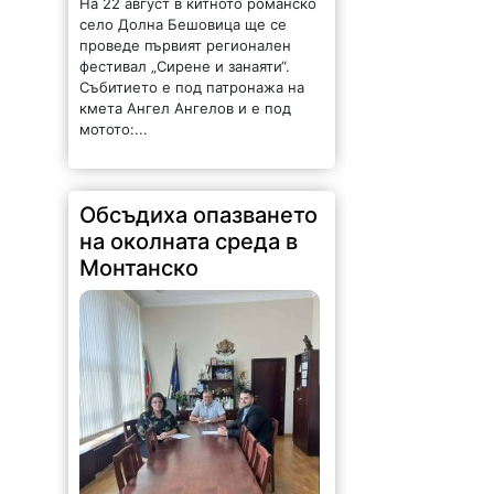
На 22 август в китното романско
село Долна Бешовица ще се
проведе първият регионален
фестивал „Сирене и занаяти“.
Събитието е под патронажа на
кмета Ангел Ангелов и е под
мотото:...
Обсъдиха опазването
на околната среда в
Монтанско