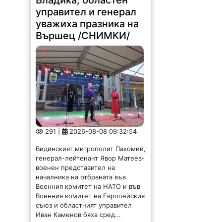
управител и генерал
уважиха празника на
Вършец /СНИМКИ/
291 |
2026-08-08 09:32:54
Видинският митрополит Пахомий,
генерал-лейтенант Явор Матеев-
военен представител на
началника на отбраната във
Военния комитет на НАТО и във
Военния комитет на Европейския
съюз и областният управител
Иван Каменов бяха сред...