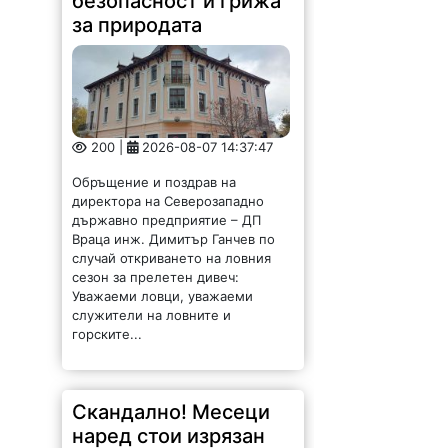
безопасност и грижа
за природата
200 |
2026-08-07 14:37:47
Обръщение и поздрав на
директора на Северозападно
държавно предприятие – ДП
Враца инж. Димитър Ганчев по
случай откриването на ловния
сезон за прелетен дивеч:
Уважаеми ловци, уважаеми
служители на ловните и
горските...
Скандално! Месеци
наред стои изрязан