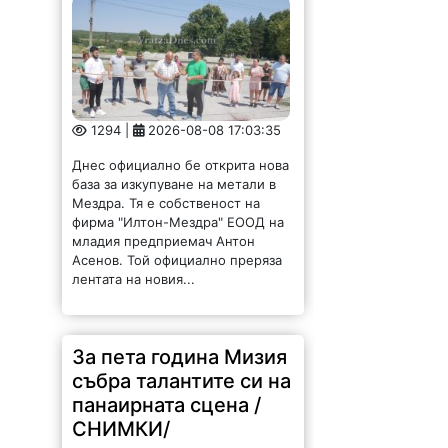
1294 |
2026-08-08 17:03:35
Днес официално бе открита нова
база за изкупуване на метали в
Мездра. Тя е собственост на
фирма "Илтон-Мездра" ЕООД на
младия предприемач Антон
Асенов. Той официално преряза
лентата на новия...
За пета година Мизия
събра талантите си на
панаирната сцена /
СНИМКИ/