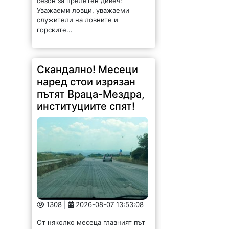
Уважаеми ловци, уважаеми
служители на ловните и
горските...
Скандално! Месеци
наред стои изрязан
пътят Враца-Мездра,
институциите спят!
1308 |
2026-08-07 13:53:08
От няколко месеца главният път
Враца-Мездра стои с премахнат