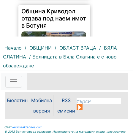
Община Криводол
отдава под наем имот
в Ботуня
Начало
/
ОБЩИНИ
/
ОБЛАСТ ВРАЦА
/
БЯЛА
СЛАТИНА
/ Болницата в Бяла Слатина е с ново
обзавеждане
160 |
2026-08-07 11:30:54
ОБЩИНА КРИВОДОЛ ОБЛАСТ
ВРАЦА 3060 гр. Криводол, ул.
„Освобождение” № 13, тел.
09117/20-45, e-mail:
Бюлетин
Мобилна
RSS
krivodol@mbox.is-bg.net ОБЯВА
На основание чл. 8, ал. 4,
версия
емисии
чл. 14, ал. 7 от ЗОС; чл. 92, ал. 1...
Сайт
www.vratzadnes.com
© 2013 Всички права запазени. Използването на материали става чрез изрично