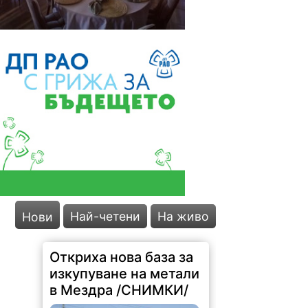
Най-четени
На живо
Нови
Откриха нова база за
изкупуване на метали
в Мездра /СНИМКИ/