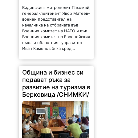
Видинският митрополит Пахомий,
генерал-лейтенант Явор Матеев-
военен представител на
началника на отбраната във
Военния комитет на НАТО и във
Военния комитет на Европейския
съюз и областният управител
Иван Каменов бяха сред...
Община и бизнес си
подават ръка за
развитие на туризма в
Берковица /СНИМКИ/