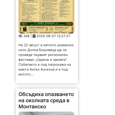
348 |
2026-08-07 13:27:27
На 22 август в китното романско
село Долна Бешовица ще се
проведе първият регионален
фестивал „Сирене и занаяти“.
Събитието е под патронажа на
кмета Ангел Ангелов и е под
мотото:...
Обсъдиха опазването
на околната среда в
Монтанско