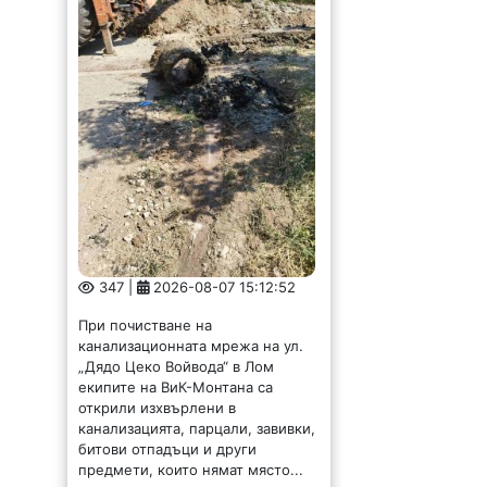
347 |
2026-08-07 15:12:52
При почистване на
канализационната мрежа на ул.
„Дядо Цеко Войвода“ в Лом
екипите на ВиК-Монтана са
открили изхвърлени в
канализацията, парцали, завивки,
битови отпадъци и други
предмети, които нямат място...