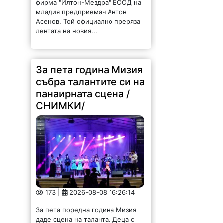
Асенов. Той официално преряза
лентата на новия...
За пета година Мизия
събра талантите си на
панаирната сцена /
СНИМКИ/
173 |
2026-08-08 16:26:14
За пета поредна година Мизия
даде сцена на таланта. Деца с
първи изяви пред публика, млади
изпълнители с вече спечелени