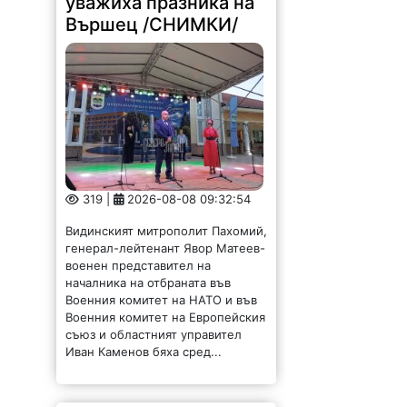
319 |
2026-08-08 09:32:54
Видинският митрополит Пахомий,
генерал-лейтенант Явор Матеев-
военен представител на
началника на отбраната във
Военния комитет на НАТО и във
Военния комитет на Европейския
съюз и областният управител
Иван Каменов бяха сред...
Община и бизнес си