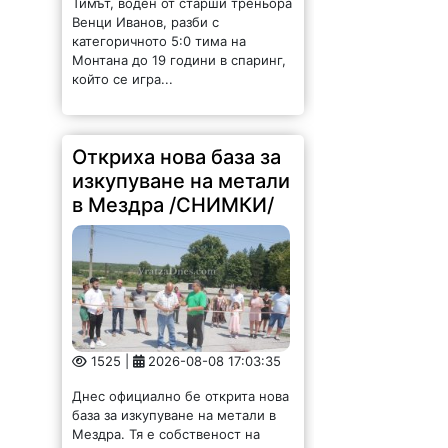
категоричното 5:0 тима на
Монтана до 19 години в спаринг,
който се игра...
Откриха нова база за
изкупуване на метали
в Мездра /СНИМКИ/
1525 |
2026-08-08 17:03:35
Днес официално бе открита нова
база за изкупуване на метали в
Мездра. Тя е собственост на
фирма "Илтон-Мездра" ЕООД на
младия предприемач Антон