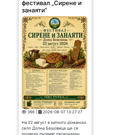
366 |
2026-08-07 13:27:27
На 22 август в китното романско
село Долна Бешовица ще се
проведе първият регионален
фестивал „Сирене и занаяти“.
Събитието е под патронажа на