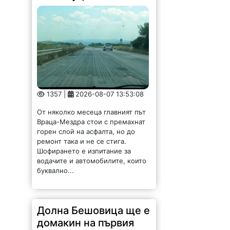
1357 |
2026-08-07 13:53:08
От няколко месеца главният път
Враца-Мездра стои с премахнат
горен слой на асфалта, но до
ремонт така и не се стига.
Шофирането е изпитание за
водачите и автомобилите, които
буквално...
Долна Бешовица ще е
домакин на първия
фестивал „Сирене и
занаяти“