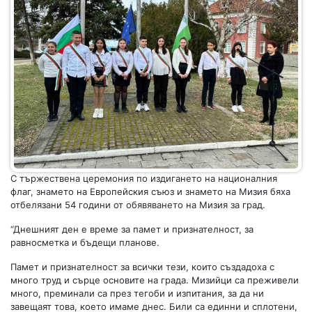
С тържествена церемония по издигането на националния
флаг, знамето на Европейския съюз и знамето на Мизия бяха
отбелязани 54 години от обявяването на Мизия за град.
“Днешният ден е време за памет и признателност, за
равносметка и бъдещи планове.
Памет и признателност за всички тези, които създадоха с
много труд и сърце основите на града. Мизийци са преживели
много, преминали са през тегоби и изпитания, за да ни
завещаят това, което имаме днес. Били са единни и сплотени,