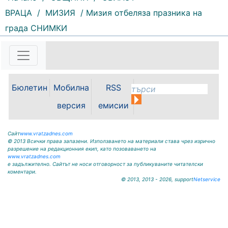
172 |
2026-08-07 11:47:09
ВРАЦА
/
МИЗИЯ
/ Мизия отбеляза празника на
България изнася рекордни
града СНИМКИ
количества електроенергия, а
АЕЦ „Козлодуй“ продължава да
работи без затруднения въпреки
рекордно ниските нива на река
Дунав. Това заяви министърът на
енергетиката Ива Петрова в
Бюлетин
Мобилна
RSS
ефира на...
версия
емисии
Сайт
www.vratzadnes.com
© 2013 Всички права запазени. Използването на материали става чрез изрично
разрешение на редакционния екип, като позоваването на
www.vratzadnes.com
е задължително. Сайтът не носи отговорност за публикуваните читателски
коментари.
© 2013, 2013 - 2026, support
Netservice