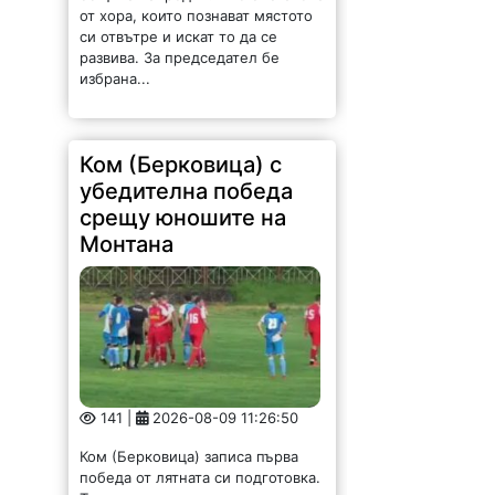
развива. За председател бе
избрана...
Ком (Берковица) с
убедителна победа
срещу юношите на
Монтана
141 |
2026-08-09 11:26:50
Ком (Берковица) записа първа
победа от лятната си подготовка.
Тимът, воден от старши треньора
Венци Иванов, разби с