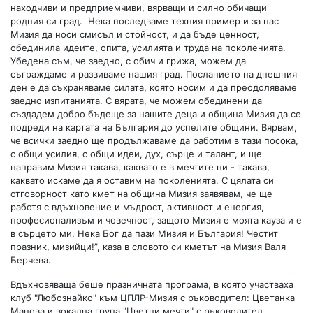
находчиви и предприемчиви, вярващи и силно обичащи
родния си град. Нека последваме техния пример и за нас
Мизия да носи смисъл и стойност, и да бъде ценност,
обединила идеите, опита, усилията и труда на поколенията.​
Убедена съм, че заедно, с обич и грижа, можем да
съграждаме и развиваме нашия град. Посланието на днешния
ден е да съхраняваме силата, която носим и да преодоляваме
заедно изпитанията. С вярата, че можем обединени да
създадем добро бъдеще за нашите деца и община Мизия да се
подреди на картата на България до успелите общини. Вярвам,
че всички заедно ще продължаваме да работим в тази посока,
с общи усилия, с общи идеи, дух, сърце и талант, и ще
направим Мизия такава, каквато е в мечтите ни - такава,
каквато искаме да я оставим на поколенията. С цялата си
отговорност като кмет на община Мизия заявявам, че ще
работя с вдъхновение и мъдрост, активност и енергия,
професионализъм и човечност, защото Мизия е моята кауза и е
в сърцето ми. Нека Бог да пази Мизия и България! Честит
празник, мизийци!”, каза в словото си кметът на Мизия Валя
Берчева.
Вдъхновяваща беше празничната програма, в която участваха
клуб "Любознайко" към ЦПЛР-Мизия с ръководител: Цветанка
Манова и вокална група "Цветни мечти" с ръководител