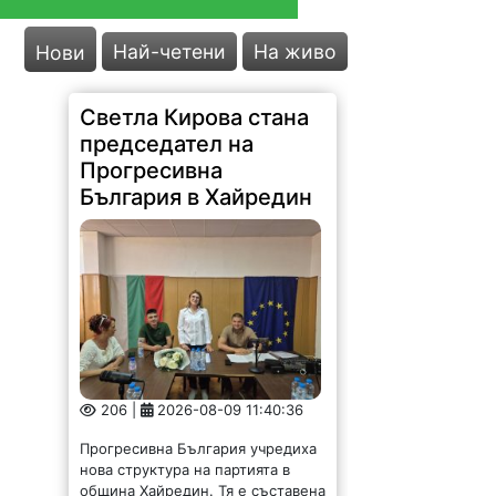
Най-четени
На живо
Нови
Светла Кирова стана
председател на
Прогресивна
България в Хайредин
206 |
2026-08-09 11:40:36
Прогресивна България учредиха
нова структура на партията в
община Хайредин. Тя е съставена
от хора, които познават мястото
си отвътре и искат то да се