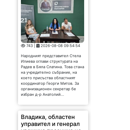
743 |
2026-08-08 09:54:54
Народният представител Стела
Илиева оглави структурата на
Радев в Бяла Слатина. Това стана
на учредително събрание, на
което присъства областният
координатор Георги Митов. За
организационен секретар бе
избран д-р Анатолий...
Владика, областен
управител и генерал
уважиха празника на
Вършец /СНИМКИ/