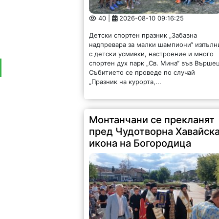
40 |
2026-08-10 09:16:25
Детски спортен празник „Забавна
надпревара за малки шампиони“ изпълн
с детски усмивки, настроение и много
спортен дух парк „Св. Мина“ във Вършец
Събитието се проведе по случай
„Празник на курорта,...
Монтанчани се прекланят
пред Чудотворна Хавайск
икона на Богородица