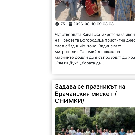
75 |
2026-08-10 09:03:03
Чудотворната Хавайска мироточива ико
на Пресвета Богородица пристигна дне
след обяд в Монтана. Видинският
митрополит Пахомий я показа на
миряните дошли да я съпроводят до хр
„Свети Дух“. „Хората да...
Задава се празникът на
Врачанския мискет /
СНИМКИ/