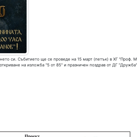
нето си. Събитието ще се проведе на 15 март (петък) в ХГ "Проф. 
ткриване на изложба "5 от 85" и празничен поздрав от ДГ "Дружба"