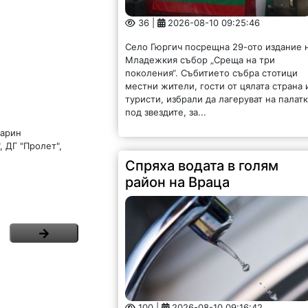
36 |
2026-08-10 09:25:46
Село Гюргич посрещна 29-ото издание 
Младежкия събор „Среща на три
поколения“. Събитието събра стотици
местни жители, гости от цялата страна 
туристи, избрали да лагеруват на палат
под звездите, за...
Марин
, ДГ "Пролет",
Спряха водата в голям
район на Враца
100 |
2026-08-10 09:16:42