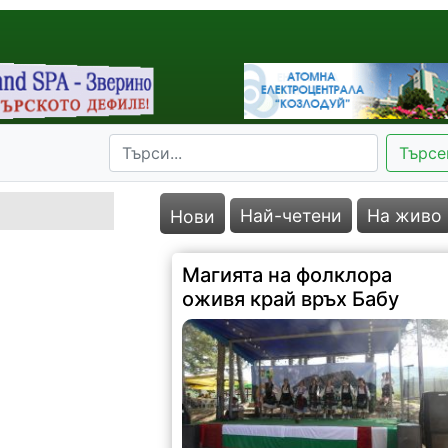
Търсе
Най-четени
На живо
Нови
Магията на фолклора
оживя край връх Бабу