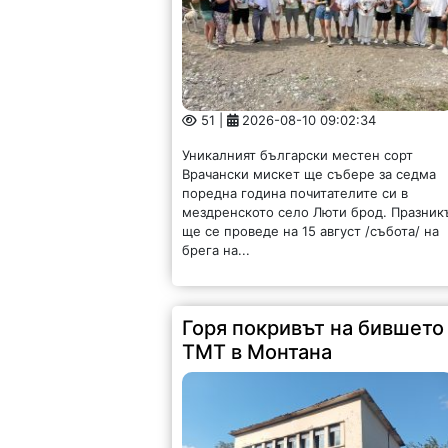
51 |
2026-08-10 09:02:34
Уникалният български местен сорт
Врачански мискет ще събере за седма
поредна година почитателите си в
мездренското село Люти брод. Празник
ще се проведе на 15 август /събота/ на
брега на...
Горя покривът на бившето
ТМТ в Монтана