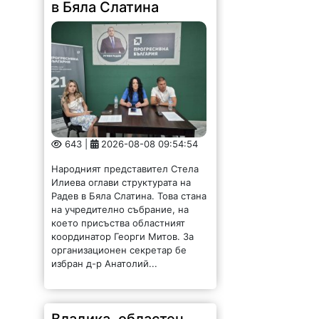
в Бяла Слатина
643 |
2026-08-08 09:54:54
Народният представител Стела
Илиева оглави структурата на
Радев в Бяла Слатина. Това стана
на учредително събрание, на
което присъства областният
координатор Георги Митов. За
организационен секретар бе
избран д-р Анатолий...
Владика, областен