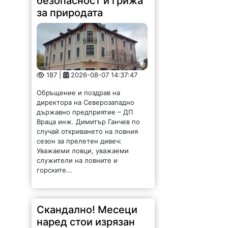
безопасност и грижа
за природата
187 |
2026-08-07 14:37:47
Обръщение и поздрав на
директора на Северозападно
държавно предприятие – ДП
Враца инж. Димитър Ганчев по
случай откриването на ловния
сезон за прелетен дивеч:
Уважаеми ловци, уважаеми
служители на ловните и
горските...
Скандално! Месеци
наред стои изрязан