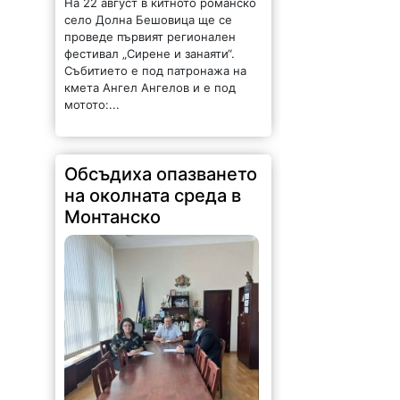
На 22 август в китното романско
село Долна Бешовица ще се
проведе първият регионален
фестивал „Сирене и занаяти“.
Събитието е под патронажа на
кмета Ангел Ангелов и е под
мотото:...
Обсъдиха опазването
на околната среда в
Монтанско