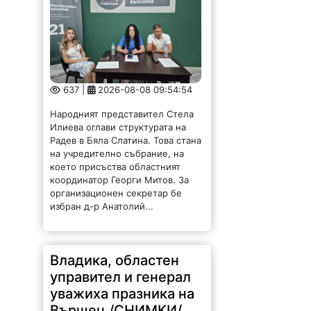
637 |
2026-08-08 09:54:54
Народният представител Стела
Илиева оглави структурата на
Радев в Бяла Слатина. Това стана
на учредително събрание, на
което присъства областният
координатор Георги Митов. За
организационен секретар бе
избран д-р Анатолий...
Владика, областен
управител и генерал
уважиха празника на
Вършец /СНИМКИ/