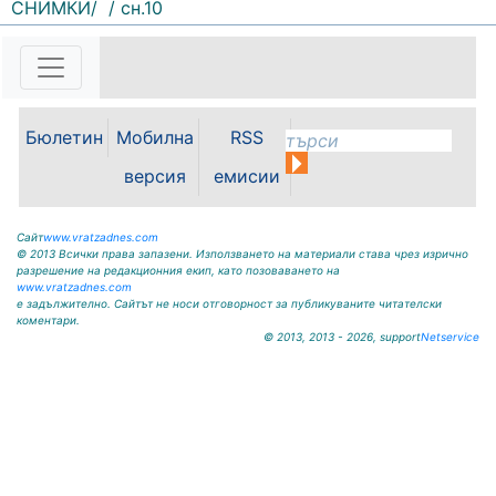
СНИМКИ/
/ сн.10
ОБЩИНА КРИВОДОЛ ОБЛАСТ
ВРАЦА 3060 гр. Криводол, ул.
„Освобождение” № 13, тел.
09117/20-45, e-mail:
krivodol@mbox.is-bg.net ОБЯВА
Бюлетин
Мобилна
RSS
На основание чл. 8, ал. 4,
чл. 14, ал. 7 от ЗОС; чл. 92, ал. 1...
версия
емисии
Сайт
www.vratzadnes.com
© 2013 Всички права запазени. Използването на материали става чрез изрично
разрешение на редакционния екип, като позоваването на
www.vratzadnes.com
е задължително. Сайтът не носи отговорност за публикуваните читателски
коментари.
© 2013, 2013 - 2026, support
Netservice