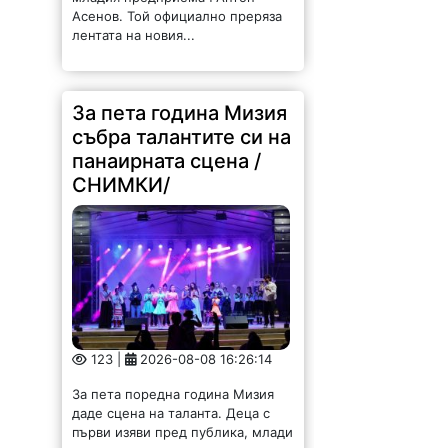
Асенов. Той официално преряза
лентата на новия...
За пета година Мизия
събра талантите си на
панаирната сцена /
СНИМКИ/
123 |
2026-08-08 16:26:14
За пета поредна година Мизия
даде сцена на таланта. Деца с
първи изяви пред публика, млади