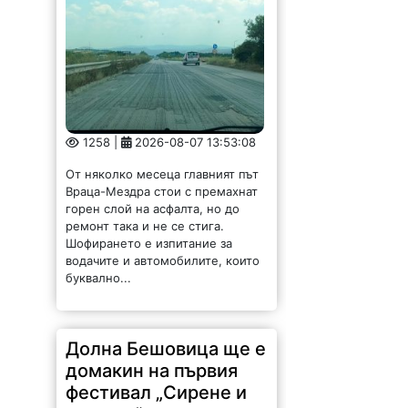
1258 |
2026-08-07 13:53:08
От няколко месеца главният път
Враца-Мездра стои с премахнат
горен слой на асфалта, но до
ремонт така и не се стига.
Шофирането е изпитание за
водачите и автомобилите, които
буквално...
Долна Бешовица ще е
домакин на първия
фестивал „Сирене и