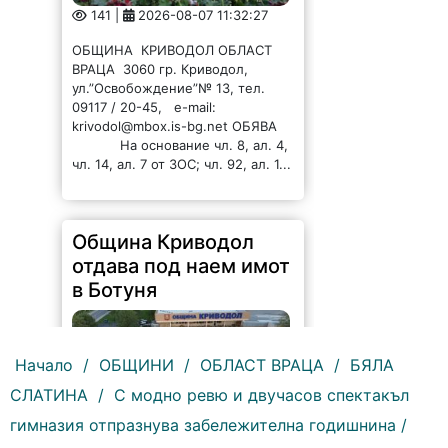
141 |
2026-08-07 11:32:27
ОБЩИНА КРИВОДОЛ ОБЛАСТ
ВРАЦА 3060 гр. Криводол,
ул.”Освобождение”№ 13, тел.
09117 / 20-45, e-mail:
krivodol@mbox.is-bg.net ОБЯВА
На основание чл. 8, ал. 4,
чл. 14, ал. 7 от ЗОС; чл. 92, ал. 1...
Община Криводол
отдава под наем имот
в Ботуня
Начало
/
ОБЩИНИ
/
ОБЛАСТ ВРАЦА
/
БЯЛА
СЛАТИНА
/
С модно ревю и двучасов спектакъл
гимназия отпразнува забележителна годишнина /
144 |
2026-08-07 11:30:54