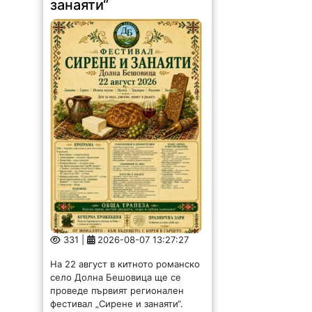
занаяти“
331 |
2026-08-07 13:27:27
На 22 август в китното романско
село Долна Бешовица ще се
проведе първият регионален
фестивал „Сирене и занаяти“.