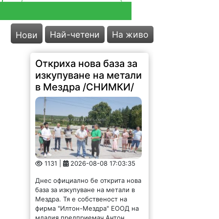
Най-четени
На живо
Нови
Откриха нова база за
изкупуване на метали
в Мездра /СНИМКИ/
1131 |
2026-08-08 17:03:35
Днес официално бе открита нова
база за изкупуване на метали в
Мездра. Тя е собственост на
фирма "Илтон-Мездра" ЕООД на
младия предприемач Антон