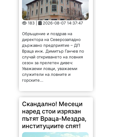
183 |
2026-08-07 14:37:47
Обръщение и поздрав на
директора на Северозападно
държавно предприятие – ДП
Враца инж. Димитър Ганчев по
случай откриването на ловния
сезон за прелетен дивеч:
Уважаеми ловци, уважаеми
служители на ловните и
горските...
Скандално! Месеци
наред стои изрязан
пътят Враца-Мездра,
институциите спят!