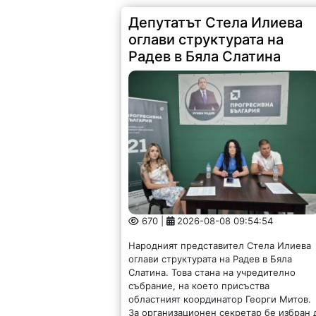
Депутатът Стела Илиева
оглави структурата на
Радев в Бяла Слатина
670 |
2026-08-08 09:54:54
Народният представител Стела Илиева
оглави структурата на Радев в Бяла
Слатина. Това стана на учредително
събрание, на което присъства
областният координатор Георги Митов.
За организационен секретар бе избран 