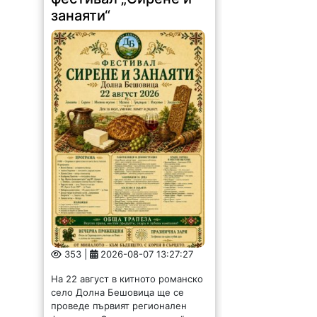
353 |
2026-08-07 13:27:27
На 22 август в китното романско
село Долна Бешовица ще се
проведе първият регионален
фестивал „Сирене и занаяти“.
Събитието е под патронажа на