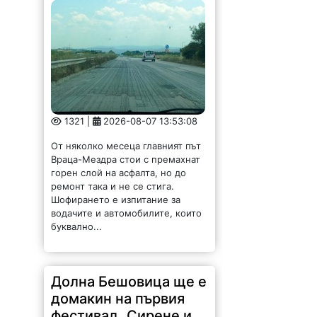
1321 |
2026-08-07 13:53:08
От няколко месеца главният път
Враца-Мездра стои с премахнат
горен слой на асфалта, но до
ремонт така и не се стига.
Шофирането е изпитание за
водачите и автомобилите, които
буквално...
Долна Бешовица ще е
домакин на първия
фестивал „Сирене и
занаяти“