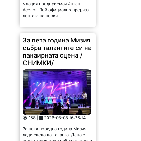
Асенов. Той официално преряза
лентата на новия...
За пета година Мизия
събра талантите си на
панаирната сцена /
СНИМКИ/
158 |
2026-08-08 16:26:14
За пета поредна година Мизия
даде сцена на таланта. Деца с
първи изяви пред публика, млади
изпълнители с вече спечелени