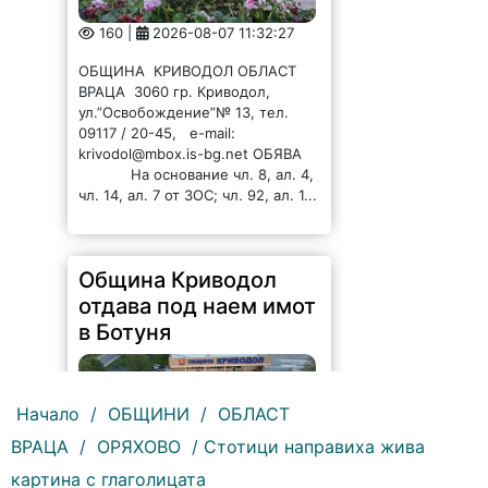
160 |
2026-08-07 11:32:27
ОБЩИНА КРИВОДОЛ ОБЛАСТ
ВРАЦА 3060 гр. Криводол,
ул.”Освобождение”№ 13, тел.
09117 / 20-45, e-mail:
krivodol@mbox.is-bg.net ОБЯВА
На основание чл. 8, ал. 4,
чл. 14, ал. 7 от ЗОС; чл. 92, ал. 1...
Община Криводол
отдава под наем имот
в Ботуня
Начало
/
ОБЩИНИ
/
ОБЛАСТ
ВРАЦА
/
ОРЯХОВО
/ Стотици направиха жива
164 |
2026-08-07 11:30:54
картина с глаголицата