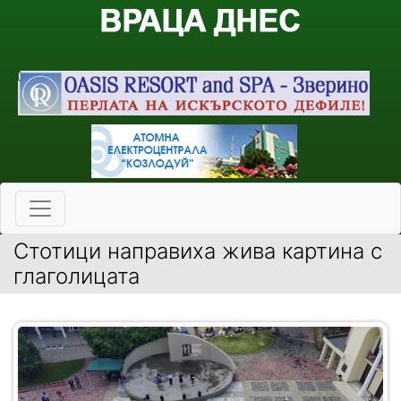
Стотици направиха жива картина с
глаголицата