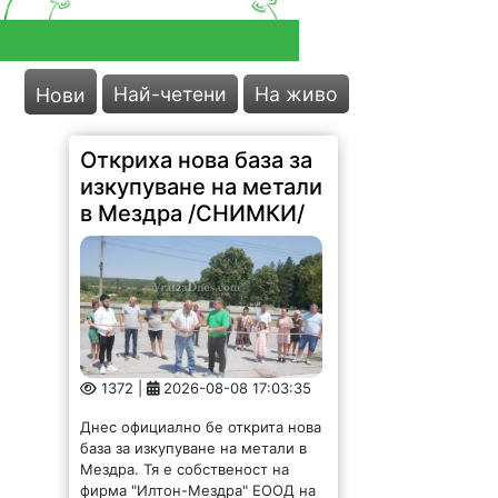
Най-четени
На живо
Нови
Откриха нова база за
изкупуване на метали
в Мездра /СНИМКИ/
1372 |
2026-08-08 17:03:35
Днес официално бе открита нова
база за изкупуване на метали в
Мездра. Тя е собственост на
фирма "Илтон-Мездра" ЕООД на
младия предприемач Антон