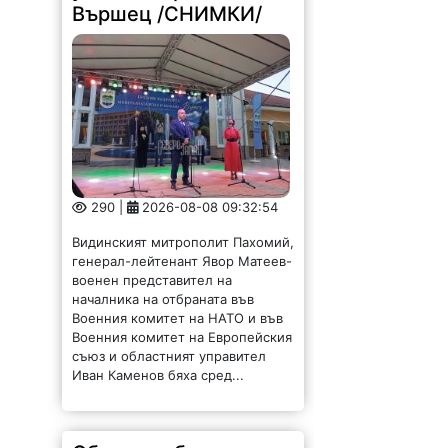
290 |
2026-08-08 09:32:54
Видинският митрополит Пахомий,
генерал-лейтенант Явор Матеев-
военен представител на
началника на отбраната във
Военния комитет на НАТО и във
Военния комитет на Европейския
съюз и областният управител
Иван Каменов бяха сред...
Община и бизнес си
подават ръка за