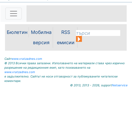
ОБЩИНА КРИВОДОЛ ОБЛАСТ
ВРАЦА 3060 гр. Криводол, ул.
„Освобождение” № 13, тел.
09117/20-45, e-mail:
krivodol@mbox.is-bg.net ОБЯВА
Бюлетин
Мобилна
RSS
На основание чл. 8, ал. 4,
чл. 14, ал. 7 от ЗОС; чл. 92, ал. 1...
версия
емисии
Сайт
www.vratzadnes.com
© 2013 Всички права запазени. Използването на материали става чрез изрично
разрешение на редакционния екип, като позоваването на
www.vratzadnes.com
е задължително. Сайтът не носи отговорност за публикуваните читателски
коментари.
© 2013, 2013 - 2026, support
Netservice