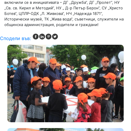
включили се в инициативата – ДГ „Дружба“, ДГ „Пролет“, НУ
„Св. св. Кирил и Методий“, НУ „ Д-р Петър Берон“, СУ „Христо
Ботев“, ЦПЛР-ОДК „Л. Живкова“, НЧ „Надежда 1871“,
Исторически музей, ТК „Жива вода“, съветници, служители на
общинска администрация, родители и граждани!
Сподели във: