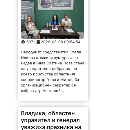
697 |
2026-08-08 09:54:54
Народният представител Стела
Илиева оглави структурата на
Радев в Бяла Слатина. Това стана
на учредително събрание, на
което присъства областният
координатор Георги Митов. За
организационен секретар бе
избран д-р Анатолий...
Владика, областен
управител и генерал
уважиха празника на
Вършец /СНИМКИ/