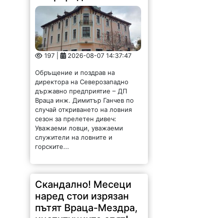
197 |
2026-08-07 14:37:47
Обръщение и поздрав на
директора на Северозападно
държавно предприятие – ДП
Враца инж. Димитър Ганчев по
случай откриването на ловния
сезон за прелетен дивеч:
Уважаеми ловци, уважаеми
служители на ловните и
горските...
Скандално! Месеци
наред стои изрязан
пътят Враца-Мездра,