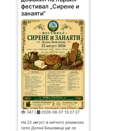
фестивал „Сирене и
занаяти“
347 |
2026-08-07 13:27:27
На 22 август в китното романско
село Долна Бешовица ще се