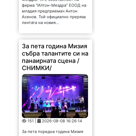
фирма "Илтон-Мездра" ЕООД на
младия предприемач Антон
Асенов. Той официално преряза
лентата на новия...
За пета година Мизия
събра талантите си на
панаирната сцена /
СНИМКИ/
151 |
2026-08-08 16:26:14
За пета поредна година Мизия