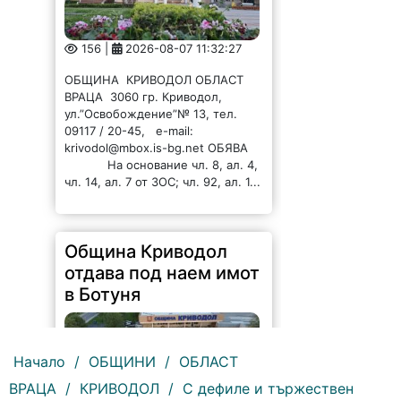
156 |
2026-08-07 11:32:27
ОБЩИНА КРИВОДОЛ ОБЛАСТ
ВРАЦА 3060 гр. Криводол,
ул.”Освобождение”№ 13, тел.
09117 / 20-45, e-mail:
krivodol@mbox.is-bg.net ОБЯВА
На основание чл. 8, ал. 4,
чл. 14, ал. 7 от ЗОС; чл. 92, ал. 1...
Община Криводол
отдава под наем имот
в Ботуня
Начало
/
ОБЩИНИ
/
ОБЛАСТ
ВРАЦА
/
КРИВОДОЛ
/
С дефиле и тържествен