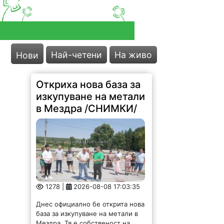
Най-четени
На живо
Нови
Откриха нова база за
изкупуване на метали
в Мездра /СНИМКИ/
1278 |
2026-08-08 17:03:35
Днес официално бе открита нова
база за изкупуване на метали в
Мездра. Тя е собственост на