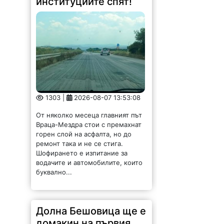
институциите спят!
1303 |
2026-08-07 13:53:08
От няколко месеца главният път
Враца-Мездра стои с премахнат
горен слой на асфалта, но до
ремонт така и не се стига.
Шофирането е изпитание за
водачите и автомобилите, които
буквално...
Долна Бешовица ще е
домакин на първия