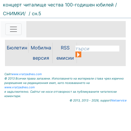
концерт читалище чества 100-годишен юбилей /
159 |
2026-08-07 11:30:54
СНИМКИ/
/ сн.5
ОБЩИНА КРИВОДОЛ ОБЛАСТ
ВРАЦА 3060 гр. Криводол, ул.
„Освобождение” № 13, тел.
09117/20-45, e-mail:
krivodol@mbox.is-bg.net ОБЯВА
Бюлетин
Мобилна
RSS
На основание чл. 8, ал. 4,
чл. 14, ал. 7 от ЗОС; чл. 92, ал. 1...
версия
емисии
Сайт
www.vratzadnes.com
© 2013 Всички права запазени. Използването на материали става чрез изрично
разрешение на редакционния екип, като позоваването на
www.vratzadnes.com
е задължително. Сайтът не носи отговорност за публикуваните читателски
коментари.
© 2013, 2013 - 2026, support
Netservice