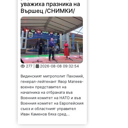
уважиха празника на
Вършец /СНИМКИ/
277 |
2026-08-08 09:32:54
Видинският митрополит Пахомий,
генерал-лейтенант Явор Матеев-
военен представител на
началника на отбраната във
Военния комитет на НАТО и във
Военния комитет на Европейския
съюз и областният управител
Иван Каменов бяха сред...