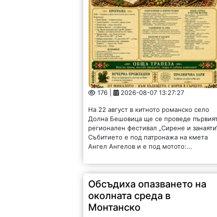
176 |
2026-08-07 13:27:27
На 22 август в китното романско село
Долна Бешовица ще се проведе първия
регионален фестивал „Сирене и занаяти“
Събитието е под патронажа на кмета
Ангел Ангелов и е под мотото:...
Обсъдиха опазването на
околната среда в
Монтанско