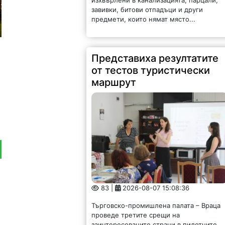
завивки, битови отпадъци и други
предмети, които нямат място...
Представиха резултатите
от тестов туристически
маршрут
83 |
2026-08-07 15:08:36
Търговско-промишлена палата – Враца
проведе третите срещи на
заинтересованите страни в пилотните