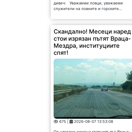
дивеч: Уважаеми ловци, уважаеми
служители на ловните и горските...
Скандално! Месеци наред
стои изрязан пътят Враца-
Мездра, институциите
спят!
675 |
2026-08-07 13:53:08
От няколко месеца главният път Враца-