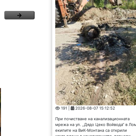
191 |
2026-08-07 15:12:52
При почистване на канализационната
мрежа на ул. „Дядо Цеко Войвода“ в Ло
екипите на ВиК-Монтана са открили
изхвърлени в канализацията, парцали,