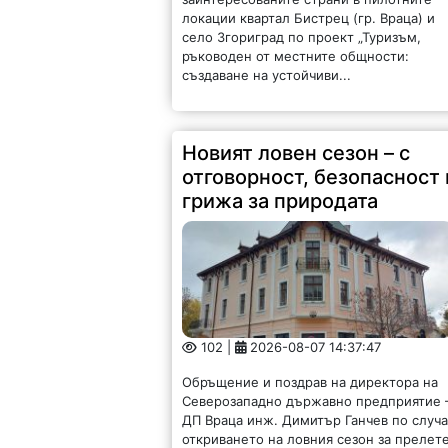
локации квартал Бистрец (гр. Враца) и
село Згориград по проект „Туризъм,
ръководен от местните общности:
създаване на устойчиви...
Новият ловен сезон – с
отговорност, безопасност 
грижа за природата
102 |
2026-08-07 14:37:47
Обръщение и поздрав на директора на
Северозападно държавно предприятие 
ДП Враца инж. Димитър Ганчев по случ
откриването на ловния сезон за прелет