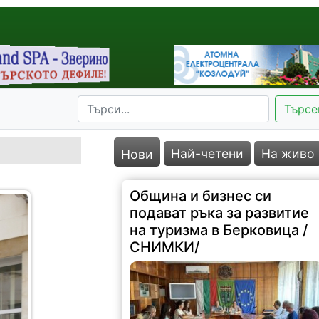
Търсе
Най-четени
На живо
Нови
Община и бизнес си
подават ръка за развитие
на туризма в Берковица /
СНИМКИ/