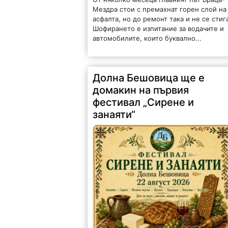
Мездра стои с премахнат горен слой на
асфалта, но до ремонт така и не се стиг
Шофирането е изпитание за водачите и
автомобилите, които буквално...
Долна Бешовица ще е
домакин на първия
фестивал „Сирене и
занаяти“