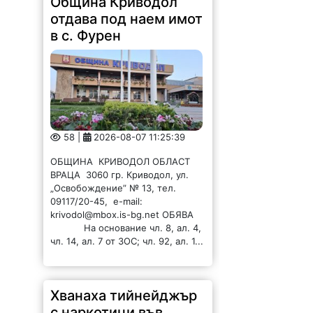
Община Криводол
отдава под наем имот
в с. Фурен
58 |
2026-08-07 11:25:39
ОБЩИНА КРИВОДОЛ ОБЛАСТ
ВРАЦА 3060 гр. Криводол, ул.
„Освобождение” № 13, тел.
09117/20-45, e-mail:
krivodol@mbox.is-bg.net ОБЯВА
На основание чл. 8, ал. 4,
чл. 14, ал. 7 от ЗОС; чл. 92, ал. 1...
Хванаха тийнейджър
с наркотици във