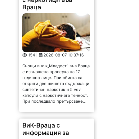
Враца
154 |
2026-08-07 10:37:16
Снощи в ж.к„Младост“ във Враца
е извършена проверка на 17-
годишно лице. При обиска са
открити две шишета съдържащи
синтетичен наркотик и 5 vev
капсули с наркотичната течност.
При последвало претърсване...
ВиК-Враца с
информация за