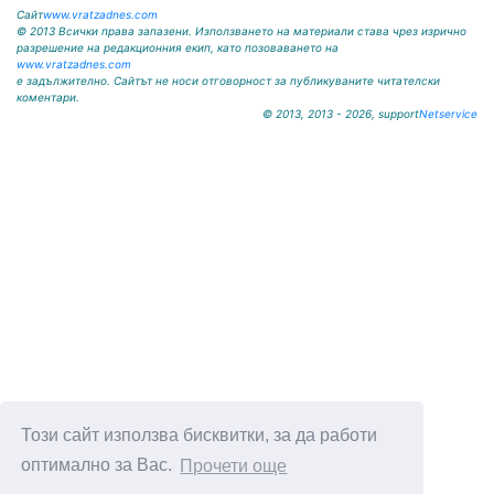
Сайт
www.vratzadnes.com
© 2013 Всички права запазени. Използването на материали става чрез изрично
разрешение на редакционния екип, като позоваването на
www.vratzadnes.com
е задължително. Сайтът не носи отговорност за публикуваните читателски
коментари.
© 2013, 2013 - 2026, support
Netservice
Този сайт използва бисквитки, за да работи
оптимално за Вас.
Прочети още