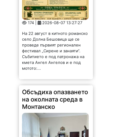
174 |
2026-08-07 13:27:27
На 22 август в китното романско
село Долна Бешовица ще се
проведе първият регионален
фестивал „Сирене и занаяти“.
Събитието е под патронажа на
кмета Ангел Ангелов и е под
мотото:...
Обсъдиха опазването
на околната среда в
Монтанско