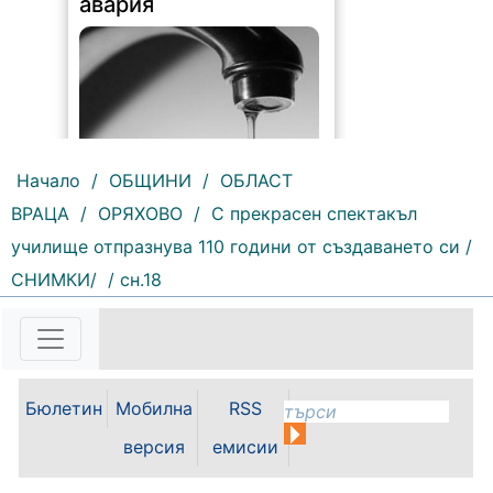
авария
Начало
/
ОБЩИНИ
/
ОБЛАСТ
ВРАЦА
/
ОРЯХОВО
/
С прекрасен спектакъл
185 |
2026-08-07 10:31:48
училище отпразнува 110 години от създаването си /
"Водоснабдяване и канализация“
СНИМКИ/
/ сн.18
ООД – Враца уведомява своите
потребители, че поради
възникнала аварийна ситуация е
спряно водоподаването в
ул."Никола Вапцаров" днес
07.08.2026г. до отстраняване на
Бюлетин
Мобилна
RSS
аварията. Тел.: 092 66 11 19 Тел.:
0889 316...
версия
емисии