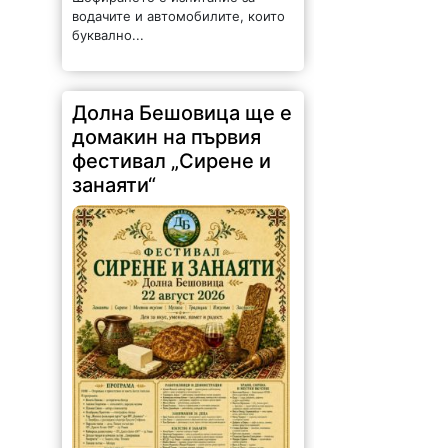
водачите и автомобилите, които
буквално...
Долна Бешовица ще е
домакин на първия
фестивал „Сирене и
занаяти“