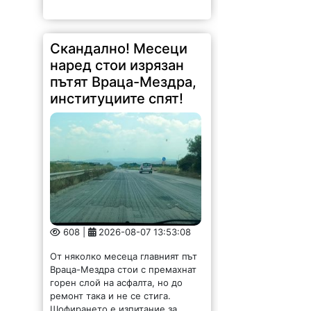
Скандално! Месеци
наред стои изрязан
пътят Враца-Мездра,
институциите спят!
608 |
2026-08-07 13:53:08
От няколко месеца главният път
Враца-Мездра стои с премахнат
горен слой на асфалта, но до
ремонт така и не се стига.
Шофирането е изпитание за