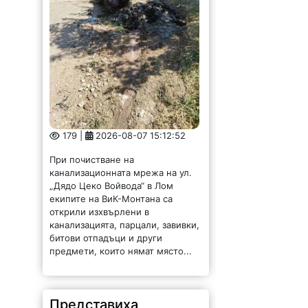
179 |
2026-08-07 15:12:52
При почистване на
канализационната мрежа на ул.
„Дядо Цеко Войвода“ в Лом
екипите на ВиК-Монтана са
открили изхвърлени в
канализацията, парцали, завивки,
битови отпадъци и други
предмети, които нямат място...
Представиха