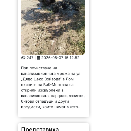
247 |
2026-08-07 15:12:52
При почистване на
канализационната мрежа на ул.
„Дядо Цеко Войвода“ в Лом
екипите на ВиК-Монтана са
открили изхвърлени в
канализацията, парцали, завивки,
битови отпадъци и други
предмети, които нямат място...
Представиха