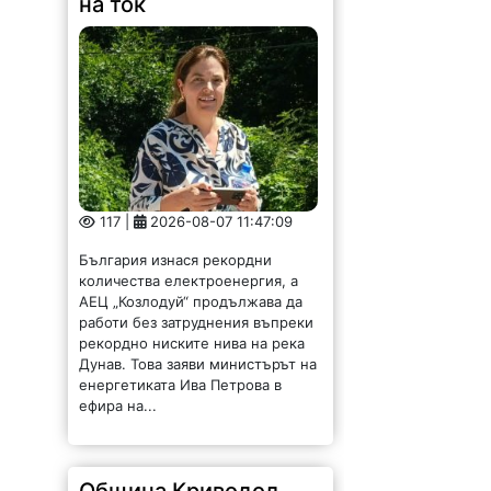
на ток
117 |
2026-08-07 11:47:09
България изнася рекордни
количества електроенергия, а
АЕЦ „Козлодуй“ продължава да
работи без затруднения въпреки
рекордно ниските нива на река
Дунав. Това заяви министърът на
енергетиката Ива Петрова в
ефира на...
Община Криводол