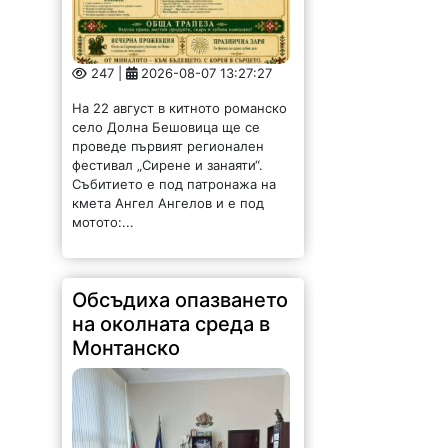
247 |
2026-08-07 13:27:27
На 22 август в китното романско
село Долна Бешовица ще се
проведе първият регионален
фестивал „Сирене и занаяти“.
Събитието е под патронажа на
кмета Ангел Ангелов и е под
мотото:...
Обсъдиха опазването
на околната среда в
Монтанско