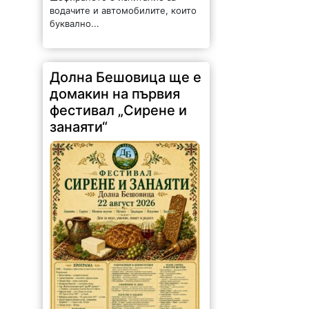
водачите и автомобилите, които
буквално...
Долна Бешовица ще е
домакин на първия
фестивал „Сирене и
занаяти“