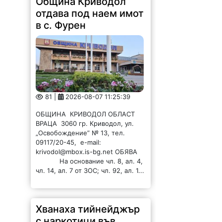
Община Криводол
отдава под наем имот
в с. Фурен
81 |
2026-08-07 11:25:39
ОБЩИНА КРИВОДОЛ ОБЛАСТ
ВРАЦА 3060 гр. Криводол, ул.
„Освобождение” № 13, тел.
09117/20-45, e-mail:
krivodol@mbox.is-bg.net ОБЯВА
На основание чл. 8, ал. 4,
чл. 14, ал. 7 от ЗОС; чл. 92, ал. 1...
Хванаха тийнейджър
с наркотици във