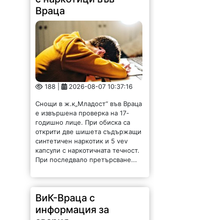
Враца
188 |
2026-08-07 10:37:16
Снощи в ж.к„Младост“ във Враца
е извършена проверка на 17-
годишно лице. При обиска са
открити две шишета съдържащи
синтетичен наркотик и 5 vev
капсули с наркотичната течност.
При последвало претърсване...
ВиК-Враца с
информация за