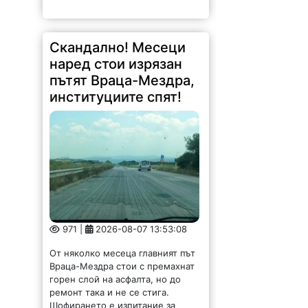
Скандално! Месеци
наред стои изрязан
пътят Враца-Мездра,
институциите спят!
971 |
2026-08-07 13:53:08
От няколко месеца главният път
Враца-Мездра стои с премахнат
горен слой на асфалта, но до
ремонт така и не се стига.
Шофирането е изпитание за