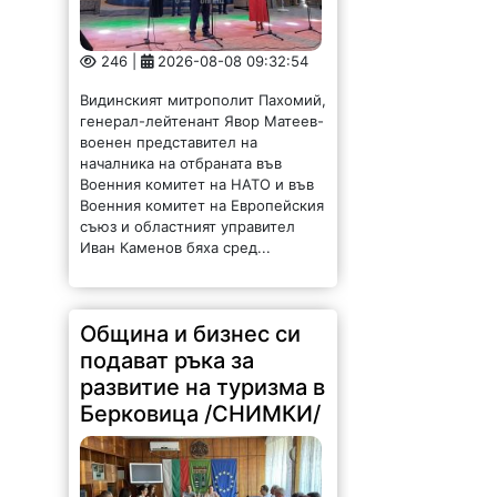
246 |
2026-08-08 09:32:54
Видинският митрополит Пахомий,
генерал-лейтенант Явор Матеев-
военен представител на
началника на отбраната във
Военния комитет на НАТО и във
Военния комитет на Европейския
съюз и областният управител
Иван Каменов бяха сред...
Община и бизнес си
подават ръка за
развитие на туризма в
Берковица /СНИМКИ/