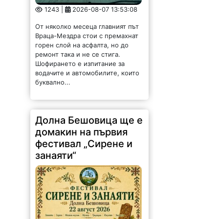
1243 |
2026-08-07 13:53:08
От няколко месеца главният път
Враца-Мездра стои с премахнат
горен слой на асфалта, но до
ремонт така и не се стига.
Шофирането е изпитание за
водачите и автомобилите, които
буквално...
Долна Бешовица ще е
домакин на първия
фестивал „Сирене и
занаяти“