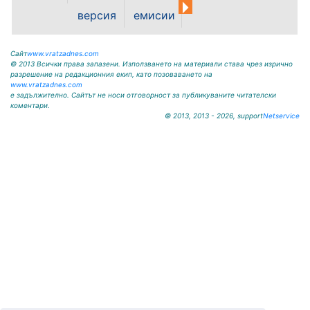
чл. 14, ал. 7 от ЗОС; чл. 92, ал. 1...
версия
емисии
Сайт
www.vratzadnes.com
© 2013 Всички права запазени. Използването на материали става чрез изрично
разрешение на редакционния екип, като позоваването на
www.vratzadnes.com
е задължително. Сайтът не носи отговорност за публикуваните читателски
коментари.
© 2013, 2013 - 2026, support
Netservice