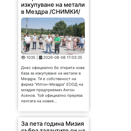
изкупуване на метали
в Мездра /СНИМКИ/
1035 |
2026-08-08 17:03:35
Днес официално бе открита нова
база за изкупуване на метали в
Мездра. Тя е собственост на
фирма "Илтон-Мездра" ЕООД на
младия предприемач Антон
Асенов. Той официално преряза
лентата на новия...
За пета година Мизия
събра талантите си на