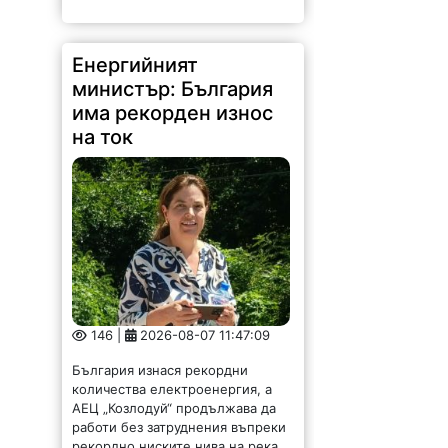
Енергийният
министър: България
има рекорден износ
на ток
146 |
2026-08-07 11:47:09
България изнася рекордни
количества електроенергия, а
АЕЦ „Козлодуй“ продължава да
работи без затруднения въпреки
рекордно ниските нива на река