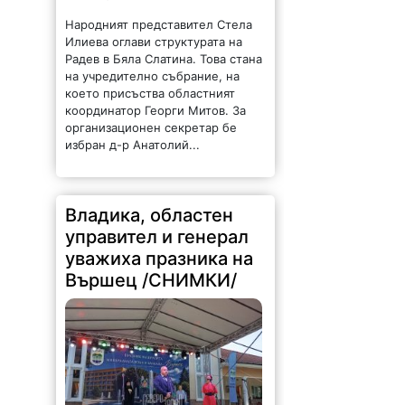
Народният представител Стела
Илиева оглави структурата на
Радев в Бяла Слатина. Това стана
на учредително събрание, на
което присъства областният
координатор Георги Митов. За
организационен секретар бе
избран д-р Анатолий...
Владика, областен
управител и генерал
уважиха празника на
Вършец /СНИМКИ/