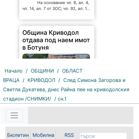
На основание чл. 8, ал. 4,
чл. 14, ал. 7 от ЗОС; чл. 92, ал. 1...
Община Криводол
отдава под наем имот
в Ботуня
Начало
/
ОБЩИНИ
/
ОБЛАСТ
ВРАЦА
/
КРИВОДОЛ
/
След Симона Загорова и
Светла Дукатева, днес Райна пее на криводолския
138 |
2026-08-07 11:30:54
стадион /СНИМКИ/
/ сн.1
ОБЩИНА КРИВОДОЛ ОБЛАСТ
ВРАЦА 3060 гр. Криводол, ул.
„Освобождение” № 13, тел.
09117/20-45, e-mail:
krivodol@mbox.is-bg.net ОБЯВА
Бюлетин
Мобилна
RSS
На основание чл. 8, ал. 4,