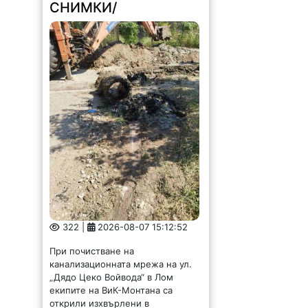
СНИМКИ/
322 |
2026-08-07 15:12:52
При почистване на
канализационната мрежа на ул.
„Дядо Цеко Войвода“ в Лом
екипите на ВиК-Монтана са
открили изхвърлени в