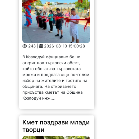
243 |
2026-08-10 15:00:28
В Козлодуй официално беше
открит нов търговски обект,
който обогатява търговската
мрежа и предлага още по-голям
избор на жителите и гостите на
общината. На откриването
присъства кметът на Община
Козлодуй инж....
Кмет поздрави млади
творци