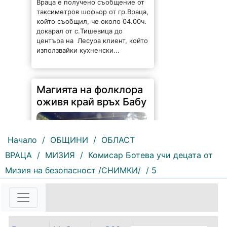
Враца е получено съобщение от
таксиметров шофьор от гр.Враца,
който съобщил, че около 04.00ч.
докарал от с.Тишевица до
центъра на Лесура клиент, който
използвайки кухненски...
Магията на фолклора
оживя край връх Бабу
Начало
/
ОБЩИНИ
/
ОБЛАСТ
ВРАЦА
/
МИЗИЯ
/
Комисар Ботева учи децата от
Мизия на безопасност /СНИМКИ/
/ 5
61 |
2026-08-10 09:25:46
Село Гюргич посрещна 29-ото
издание на Младежкия събор
„Среща на три поколения“.
Събитието събра стотици местни