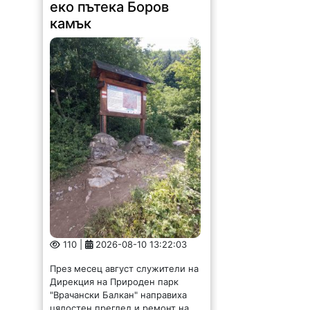
еко пътека Боров
камък
110 |
2026-08-10 13:22:03
През месец август служители на
Дирекция на Природен парк
"Врачански Балкан" направиха
цялостен преглед и ремонт на