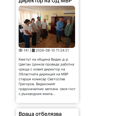
директор на ОД МВР
141 |
2026-08-10 11:24:21
Кметът на община Видин д-р
Цветан Ценков проведе работна
среща с новия директор на
Областната дирекция на МВР
старши комисар Светослав
Григоров. Видинският
градоначалник запозна своя гост
с ръководния екипа...
Враца отбелязва