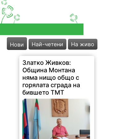
Най-четени
На живо
Нови
Златко Живков:
Община Монтана
няма нищо общо с
горялата сграда на
бившето ТМТ