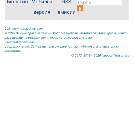
Бюлетин
Мобилна
RSS
жители, гости от цялата страна и
туристи, избрали да лагеруват на
версия
емисии
палатки под звездите, за...
Сайт
www.vratzadnes.com
© 2013 Всички права запазени. Използването на материали става чрез изрично
разрешение на редакционния екип, като позоваването на
www.vratzadnes.com
е задължително. Сайтът не носи отговорност за публикуваните читателски
коментари.
© 2013, 2013 - 2026, support
Netservice