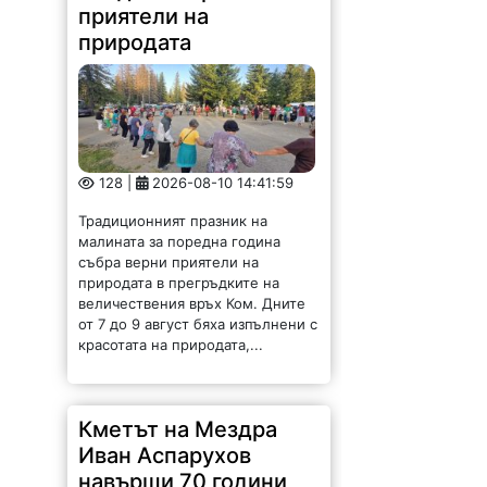
приятели на
природата
128 |
2026-08-10 14:41:59
Традиционният празник на
малината за поредна година
събра верни приятели на
природата в прегръдките на
величествения връх Ком. Дните
от 7 до 9 август бяха изпълнени с
красотата на природата,...
Кметът на Мездра
Иван Аспарухов
навърши 70 години