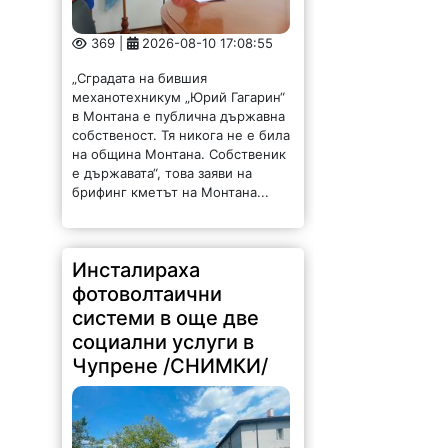
369 |
2026-08-10 17:08:55
„Сградата на бившия
механотехникум „Юрий Гагарин“
в Монтана е публична държавна
собственост. Тя никога не е била
на община Монтана. Собственик
е държавата“, това заяви на
брифинг кметът на Монтана...
Инсталираха
фотоволтаични
системи в още две
социални услуги в
Чупрене /СНИМКИ/