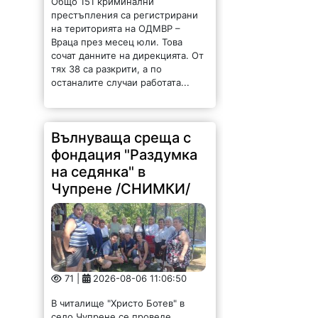
Общо 151 криминални
престъпления са регистрирани
на територията на ОДМВР –
Враца през месец юли. Това
сочат данните на дирекцията. От
тях 38 са разкрити, а по
останалите случаи работата...
Вълнуваща среща с
фондация "Раздумка
на седянка" в
Чупрене /СНИМКИ/
71 |
2026-08-06 11:06:50
В читалище "Христо Ботев" в
село Чупрене се проведе