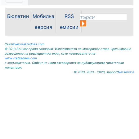
местната икономика и бъдещето
на Видин като индустриален
център бяха във фокуса на
Бюлетин
Мобилна
RSS
работната среща между кмета на
Община Видин д-р Цветан
версия
емисии
Ценков,...
Сайт
www.vratzadnes.com
© 2013 Всички права запазени. Използването на материали става чрез изрично
разрешение на редакционния екип, като позоваването на
www.vratzadnes.com
е задължително. Сайтът не носи отговорност за публикуваните читателски
коментари.
© 2013, 2013 - 2026, support
Netservice