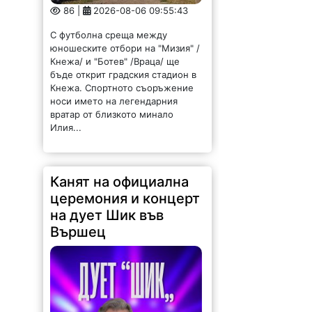
86 |
2026-08-06 09:55:43
С футболна среща между
юношеските отбори на "Мизия" /
Кнежа/ и "Ботев" /Враца/ ще
бъде открит градския стадион в
Кнежа. Спортното съоръжение
носи името на легендарния
вратар от близкото минало
Илия...
Канят на официална
церемония и концерт
на дует Шик във
Вършец