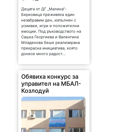
Децата от ДГ „Малина“-
Берковица преживяха един
незабравим ден, изпълнен с
усмивки, игри и положителни
емоции. Под ръководството на
Сашка Георгиева и Валентина
Младенова беше реализирана
прекрасна инициатива, която
донесе много радост...
Обявиха конкурс за
управител на МБАЛ-
Козлодуй