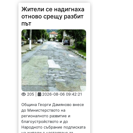
Жители се надигнаха
отново срещу разбит
път
205 |
2026-08-06 09:42:21
Община Георги Дамяново внесе
до Министерството на
регионалното развитие и
благоустройството и до
Народното събрание подписката
на жители с настояване за