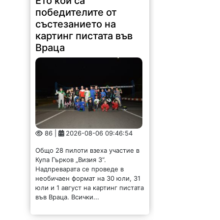
Ето кои са
победителите от
състезанието на
картинг пистата във
Враца
86 |
2026-08-06 09:46:54
Общо 28 пилоти взеха участие в
Купа Гърков „Визия 3“.
Надпреварата се проведе в
необичаен формат на 30 юли, 31
юли и 1 август на картинг пистата
във Враца. Всички...