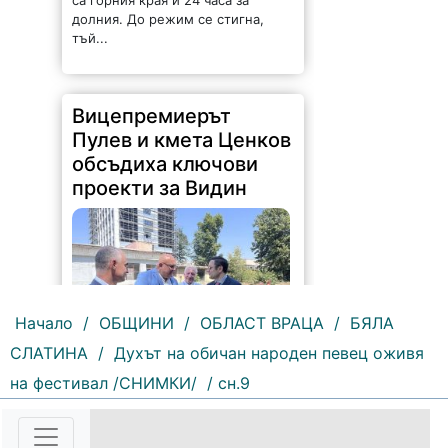
са горния края и 24 часа за
долния. До режим се стигна,
тъй...
Вицепремиерът
Пулев и кмета Ценков
обсъдиха ключови
проекти за Видин
Начало
/
ОБЩИНИ
/
ОБЛАСТ ВРАЦА
/
БЯЛА
СЛАТИНА
/
Духът на обичан народен певец оживя
177 |
2026-08-05 16:17:12
на фестивал /СНИМКИ/
/ сн.9
Възможностите за привличане на
инвестиции, развитието на