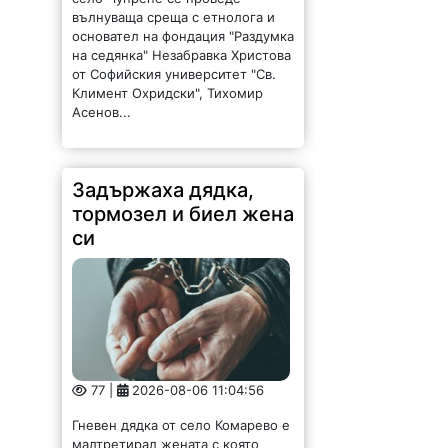
вълнуваща среща с етнолога и
основател на фондация "Раздумка
на седянка" Незабравка Христова
от Софийския университет "Св.
Климент Охридски", Тихомир
Асенов...
Задържаха дядка,
тормозел и биел жена
си
77 |
2026-08-06 11:04:56
Гневен дядка от село Комарево е
малтретирал жената с която