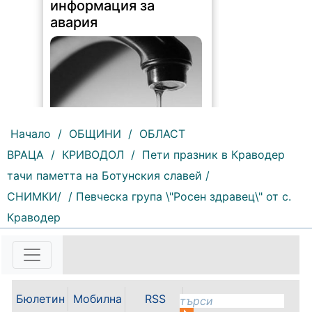
информация за
авария
Начало
/
ОБЩИНИ
/
ОБЛАСТ
ВРАЦА
/
КРИВОДОЛ
/
Пети празник в Краводер
185 |
2026-08-07 10:31:48
тачи паметта на Ботунския славей /
"Водоснабдяване и канализация“
СНИМКИ/
/ Певческа група \"Росен здравец\" от с.
ООД – Враца уведомява своите
потребители, че поради
Краводер
възникнала аварийна ситуация е
спряно водоподаването в
ул."Никола Вапцаров" днес
07.08.2026г. до отстраняване на
аварията. Тел.: 092 66 11 19 Тел.:
0889 316...
Бюлетин
Мобилна
RSS