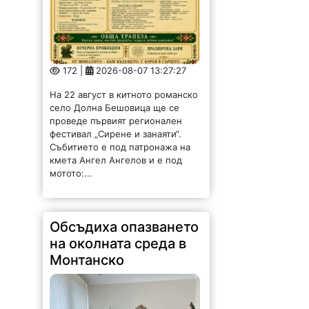
172 |
2026-08-07 13:27:27
На 22 август в китното романско
село Долна Бешовица ще се
проведе първият регионален
фестивал „Сирене и занаяти“.
Събитието е под патронажа на
кмета Ангел Ангелов и е под
мотото:...
Обсъдиха опазването
на околната среда в
Монтанско