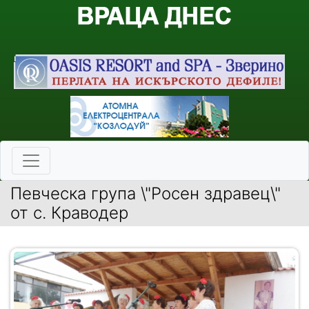
Певческа група \"Росен здравец\"
от с. Краводер