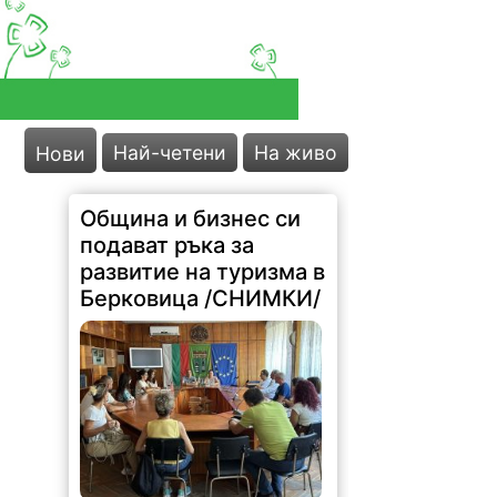
Най-четени
На живо
Нови
Община и бизнес си
подават ръка за
развитие на туризма в
Берковица /СНИМКИ/