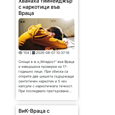
Хванаха тийнейджър
с наркотици във
Враца
154 |
2026-08-07 10:37:16
Снощи в ж.к„Младост“ във Враца
е извършена проверка на 17-
годишно лице. При обиска са
открити две шишета съдържащи
синтетичен наркотик и 5 vev
капсули с наркотичната течност.
При последвало претърсване...
ВиК-Враца с