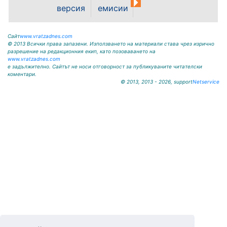
версия
емисии
Сайт
www.vratzadnes.com
© 2013 Всички права запазени. Използването на материали става чрез изрично
разрешение на редакционния екип, като позоваването на
www.vratzadnes.com
е задължително. Сайтът не носи отговорност за публикуваните читателски
коментари.
© 2013, 2013 - 2026, support
Netservice