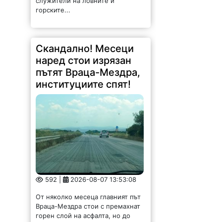
служители на ловните и
горските...
Скандално! Месеци
наред стои изрязан
пътят Враца-Мездра,
институциите спят!
592 |
2026-08-07 13:53:08
От няколко месеца главният път
Враца-Мездра стои с премахнат
горен слой на асфалта, но до