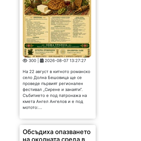
300 |
2026-08-07 13:27:27
На 22 август в китното романско
село Долна Бешовица ще се
проведе първият регионален
фестивал „Сирене и занаяти“.
Събитието е под патронажа на
кмета Ангел Ангелов и е под
мотото:...
Обсъдиха опазването
на околната среда в