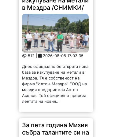
изкупуване на метали
в Мездра /СНИМКИ/
512 |
2026-08-08 17:03:35
Днес официално бе открита нова
база за изкупуване на метали в
Мездра. Тя е собственост на
фирма "Илтон-Мездра" ЕООД на
младия предприемач Антон
Асенов. Той официално преряза
лентата на новия...
За пета година Мизия
събра талантите си на