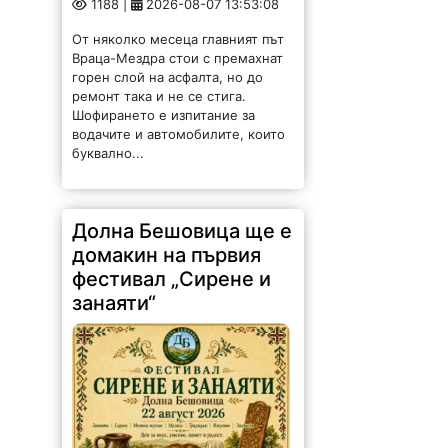
1188 |
2026-08-07 13:53:08
От няколко месеца главният път
Враца-Мездра стои с премахнат
горен слой на асфалта, но до
ремонт така и не се стига.
Шофирането е изпитание за
водачите и автомобилите, които
буквално...
Долна Бешовица ще е
домакин на първия
фестивал „Сирене и
занаяти“