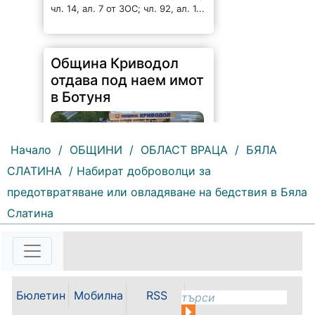
чл. 14, ал. 7 от ЗОС; чл. 92, ал. 1...
Община Криводол
отдава под наем имот
в Ботуня
Начало
/
ОБЩИНИ
/
ОБЛАСТ ВРАЦА
/
БЯЛА
СЛАТИНА
/ Набират доброволци за
предотвратяване или овладяване на бедствия в Бяла
131 |
2026-08-07 11:30:54
Слатина
ОБЩИНА КРИВОДОЛ ОБЛАСТ
ВРАЦА 3060 гр. Криводол, ул.
„Освобождение” № 13, тел.
09117/20-45, e-mail:
krivodol@mbox.is-bg.net ОБЯВА
Бюлетин
Мобилна
RSS
На основание чл. 8, ал. 4,
чл. 14, ал. 7 от ЗОС; чл. 92, ал. 1...