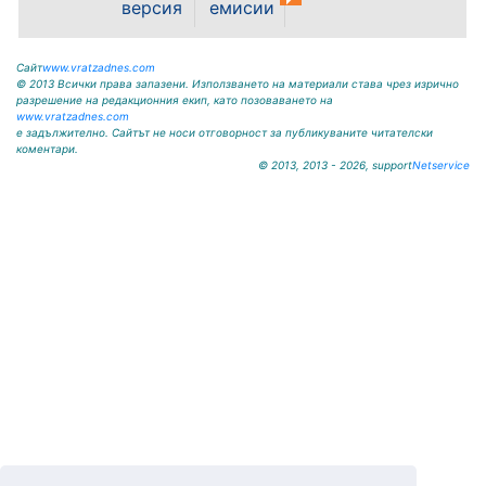
версия
емисии
Сайт
www.vratzadnes.com
© 2013 Всички права запазени. Използването на материали става чрез изрично
разрешение на редакционния екип, като позоваването на
www.vratzadnes.com
е задължително. Сайтът не носи отговорност за публикуваните читателски
коментари.
© 2013, 2013 - 2026, support
Netservice