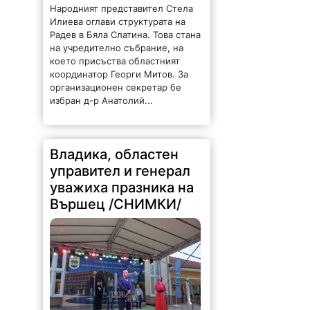
Народният представител Стела
Илиева оглави структурата на
Радев в Бяла Слатина. Това стана
на учредително събрание, на
което присъства областният
координатор Георги Митов. За
организационен секретар бе
избран д-р Анатолий...
Владика, областен
управител и генерал
уважиха празника на
Вършец /СНИМКИ/