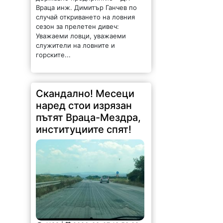
Враца инж. Димитър Ганчев по
случай откриването на ловния
сезон за прелетен дивеч:
Уважаеми ловци, уважаеми
служители на ловните и
горските...
Скандално! Месеци
наред стои изрязан
пътят Враца-Мездра,
институциите спят!