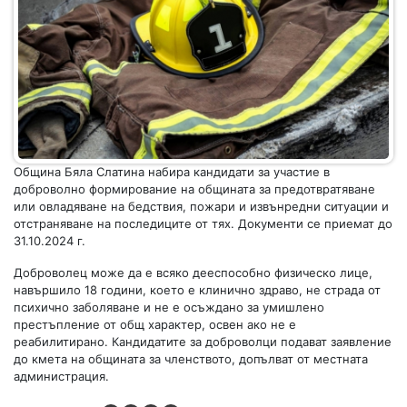
Община Бяла Слатина набира кандидати за участие в
доброволно формирование на общината за предотвратяване
или овладяване на бедствия, пожари и извънредни ситуации и
отстраняване на последиците от тях. Документи се приемат до
31.10.2024 г.
Доброволец може да е всяко дееспособно физическо лице,
навършило 18 години, което е клинично здраво, не страда от
психично заболяване и не е осъждано за умишлено
престъпление от общ характер, освен ако не е
реабилитирано. Кандидатите за доброволци подават заявление
до кмета на общината за членството, допълват от местната
администрация.