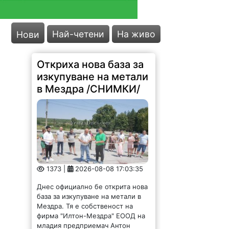
Най-четени
На живо
Нови
Откриха нова база за
изкупуване на метали
в Мездра /СНИМКИ/
1373 |
2026-08-08 17:03:35
Днес официално бе открита нова
база за изкупуване на метали в
Мездра. Тя е собственост на
фирма "Илтон-Мездра" ЕООД на
младия предприемач Антон