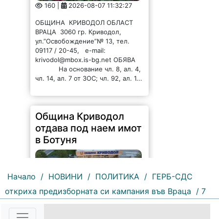
160 |
2026-08-07 11:32:27
ОБЩИНА КРИВОДОЛ ОБЛАСТ
ВРАЦА 3060 гр. Криводол,
ул.”Освобождение”№ 13, тел.
09117 / 20-45, e-mail:
krivodol@mbox.is-bg.net ОБЯВА
На основание чл. 8, ал. 4,
чл. 14, ал. 7 от ЗОС; чл. 92, ал. 1...
Община Криводол
отдава под наем имот
в Ботуня
Начало
/
НОВИНИ
/
ПОЛИТИКА
/
ГЕРБ-СДС
откриха предизборната си кампания във Враца
/ 7
164 |
2026-08-07 11:30:54