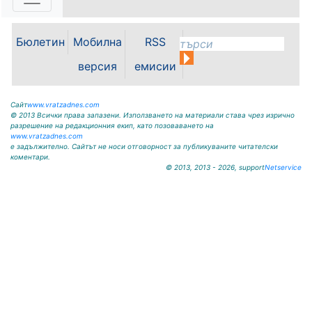
ОБЩИНА КРИВОДОЛ ОБЛАСТ
ВРАЦА 3060 гр. Криводол, ул.
Бюлетин
Мобилна
RSS
„Освобождение” № 13, тел.
09117/20-45, e-mail:
версия
емисии
krivodol@mbox.is-bg.net ОБЯВА
На основание чл. 8, ал. 4,
чл. 14, ал. 7 от ЗОС; чл. 92, ал. 1...
Сайт
www.vratzadnes.com
© 2013 Всички права запазени. Използването на материали става чрез изрично
разрешение на редакционния екип, като позоваването на
www.vratzadnes.com
е задължително. Сайтът не носи отговорност за публикуваните читателски
коментари.
© 2013, 2013 - 2026, support
Netservice