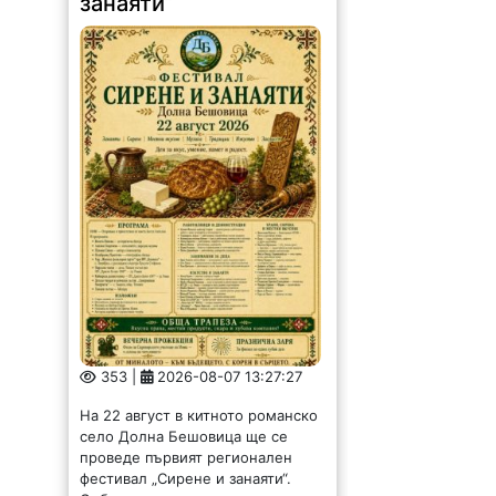
занаяти“
353 |
2026-08-07 13:27:27
На 22 август в китното романско
село Долна Бешовица ще се
проведе първият регионален
фестивал „Сирене и занаяти“.