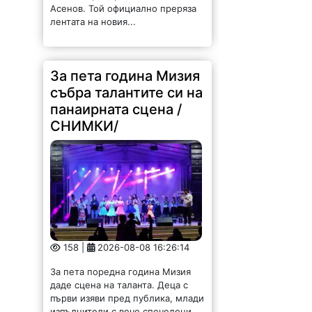
Асенов. Той официално преряза
лентата на новия...
За пета година Мизия
събра талантите си на
панаирната сцена /
СНИМКИ/
158 |
2026-08-08 16:26:14
За пета поредна година Мизия
даде сцена на таланта. Деца с
първи изяви пред публика, млади
изпълнители с вече спечелени