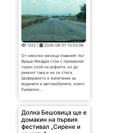
1322 |
2026-08-07 13:53:08
От няколко месеца главният път
Враца-Мездра стои с премахнат
горен слой на асфалта, но до
ремонт така и не се стига.
Шофирането е изпитание за
водачите и автомобилите, които
буквално...
Долна Бешовица ще е
домакин на първия
фестивал „Сирене и