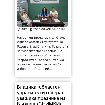
697 |
2026-08-08 09:54:54
Народният представител Стела
Илиева оглави структурата на
Радев в Бяла Слатина. Това стана
на учредително събрание, на
което присъства областният
координатор Георги Митов. За
организационен секретар бе
избран д-р Анатолий...
Владика, областен
управител и генерал
уважиха празника на
Вършец /СНИМКИ/