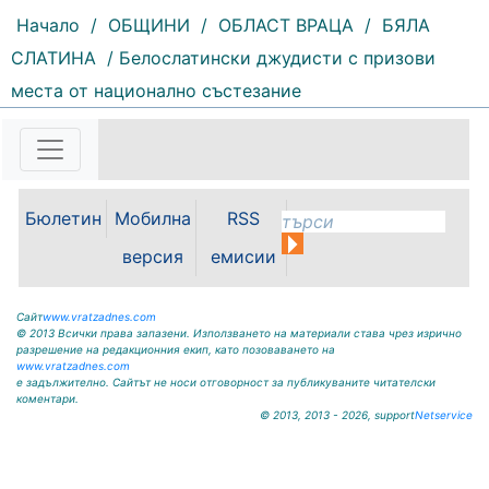
Начало
/
ОБЩИНИ
/
ОБЛАСТ ВРАЦА
/
БЯЛА
СЛАТИНА
/ Белослатински джудисти с призови
103 |
2026-08-07 13:22:00
места от национално състезание
Областният управител на
Монтана Иван Каменов и
заместник областният управител
Зорница Михайлова проведоха
работна среща с новоназначения
Бюлетин
Мобилна
RSS
директор на РИОСВ - Светослав
Илиев. По време на срещата бяха
версия
емисии
обсъдени приоритетите в...
Сайт
www.vratzadnes.com
© 2013 Всички права запазени. Използването на материали става чрез изрично
разрешение на редакционния екип, като позоваването на
www.vratzadnes.com
е задължително. Сайтът не носи отговорност за публикуваните читателски
коментари.
© 2013, 2013 - 2026, support
Netservice