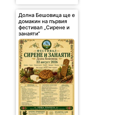
Долна Бешовица ще е
домакин на първия
фестивал „Сирене и
занаяти“