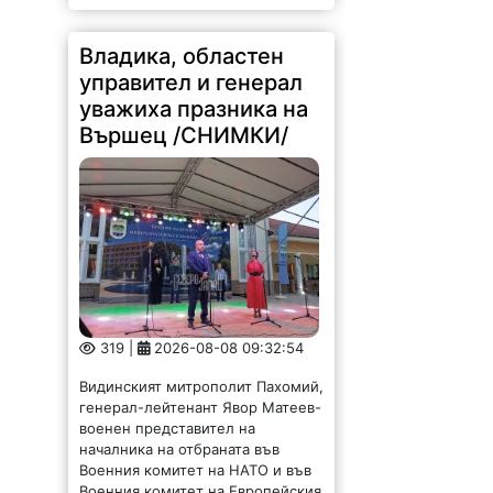
Владика, областен
управител и генерал
уважиха празника на
Вършец /СНИМКИ/
319 |
2026-08-08 09:32:54
Видинският митрополит Пахомий,
генерал-лейтенант Явор Матеев-
военен представител на
началника на отбраната във
Военния комитет на НАТО и във
Военния комитет на Европейския