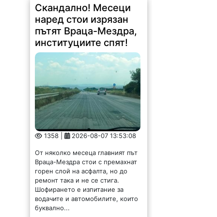
Скандално! Месеци
наред стои изрязан
пътят Враца-Мездра,
институциите спят!
1358 |
2026-08-07 13:53:08
От няколко месеца главният път
Враца-Мездра стои с премахнат
горен слой на асфалта, но до
ремонт така и не се стига.
Шофирането е изпитание за
водачите и автомобилите, които
буквално...