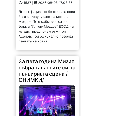
1537 |
2026-08-08 17:03:35
Днес официално бе открита нова
база за изкупуване на метали в
Мездра. Тя е собственост на
фирма "Илтон-Мездра" ЕООД на
младия предприемач Антон
Асенов. Той официално преряза
лентата на новия...
За пета година Мизия
събра талантите си на
панаирната сцена /
СНИМКИ/