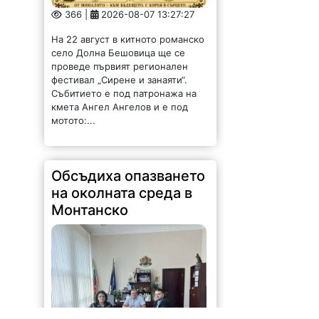
366 |
2026-08-07 13:27:27
На 22 август в китното романско
село Долна Бешовица ще се
проведе първият регионален
фестивал „Сирене и занаяти“.
Събитието е под патронажа на
кмета Ангел Ангелов и е под
мотото:...
Обсъдиха опазването
на околната среда в
Монтанско