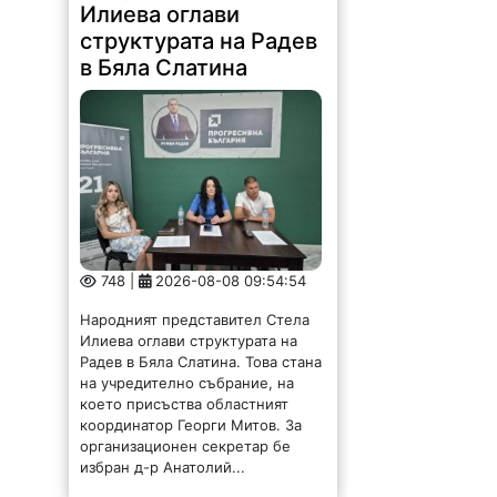
Илиева оглави
структурата на Радев
в Бяла Слатина
748 |
2026-08-08 09:54:54
Народният представител Стела
Илиева оглави структурата на
Радев в Бяла Слатина. Това стана
на учредително събрание, на
което присъства областният
координатор Георги Митов. За
организационен секретар бе
избран д-р Анатолий...