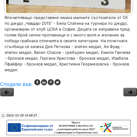
Впечатляващо представяне имаха малките състезатели от СК
по джудо „Чавдар-2015“ - Бяла Слатина на турнира по джудо,
организиран от клуб ЦСКА в София. Децата се изправиха пред
голям брой силни противници и с много воля и желание за
победа грабнаха отличията в своите категории. На почетната
стълбица се качиха Дея Петкова - златен медал, Ая Фуад -
златен медал, Васил Спасов - сребърен медал, Емили Ганчева
- бронзов медал, Гергана Христова - бронзов медал, Изабела
Пфайфер - бронзов медал, Християна Геормезовска - бронзов
медал.
Сподели във:
2024-10-29 14:49:37