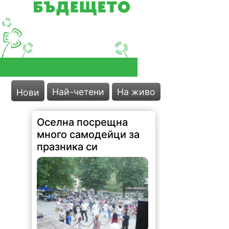
Най-четени
На живо
Нови
Оселна посрещна
много самодейци за
празника си