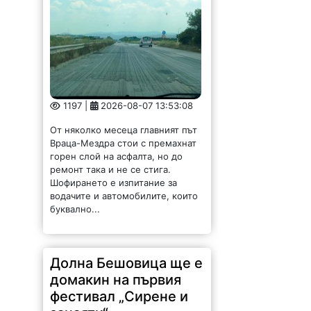
1197 |
2026-08-07 13:53:08
От няколко месеца главният път
Враца-Мездра стои с премахнат
горен слой на асфалта, но до
ремонт така и не се стига.
Шофирането е изпитание за
водачите и автомобилите, които
буквално...
Долна Бешовица ще е
домакин на първия
фестивал „Сирене и