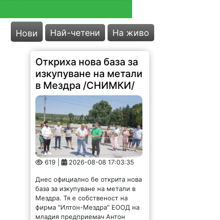
Най-четени
На живо
Нови
Откриха нова база за
изкупуване на метали
в Мездра /СНИМКИ/
619 |
2026-08-08 17:03:35
Днес официално бе открита нова
база за изкупуване на метали в
Мездра. Тя е собственост на
фирма "Илтон-Мездра" ЕООД на
младия предприемач Антон