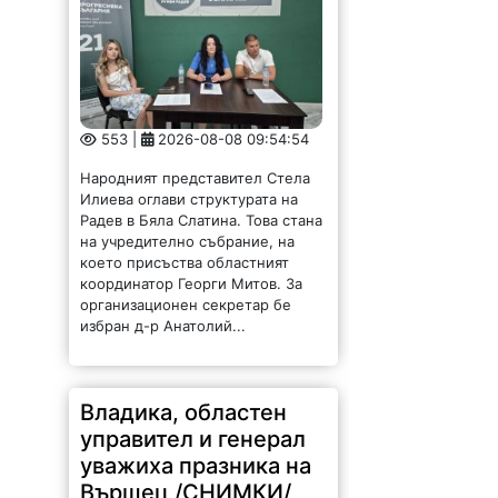
553 |
2026-08-08 09:54:54
Народният представител Стела
Илиева оглави структурата на
Радев в Бяла Слатина. Това стана
на учредително събрание, на
което присъства областният
координатор Георги Митов. За
организационен секретар бе
избран д-р Анатолий...
Владика, областен
управител и генерал
уважиха празника на
Вършец /СНИМКИ/