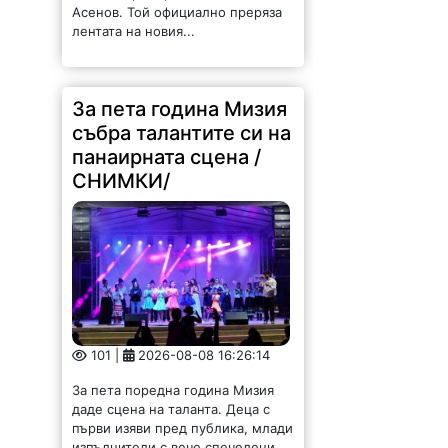
Асенов. Той официално преряза
лентата на новия...
За пета година Мизия
събра талантите си на
панаирната сцена /
СНИМКИ/
101 |
2026-08-08 16:26:14
За пета поредна година Мизия
даде сцена на таланта. Деца с
първи изяви пред публика, млади
изпълнители с вече спечелени