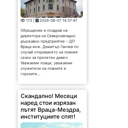
173 |
2026-08-07 14:37:47
Обръщение и поздрав на
директора на Северозападно
държавно предприятие – ДП
Враца инж. Димитър Ганчев по
случай откриването на ловния
сезон за прелетен дивеч:
Уважаеми ловци, уважаеми
служители на ловните и
горските...
Скандално! Месеци
наред стои изрязан
пътят Враца-Мездра,
институциите спят!