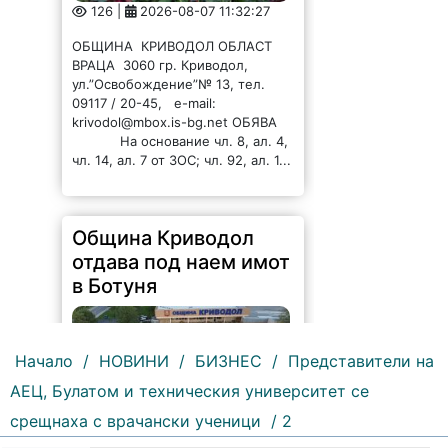
126 |
2026-08-07 11:32:27
ОБЩИНА КРИВОДОЛ ОБЛАСТ
ВРАЦА 3060 гр. Криводол,
ул.”Освобождение”№ 13, тел.
09117 / 20-45, e-mail:
krivodol@mbox.is-bg.net ОБЯВА
На основание чл. 8, ал. 4,
чл. 14, ал. 7 от ЗОС; чл. 92, ал. 1...
Община Криводол
отдава под наем имот
в Ботуня
Начало
/
НОВИНИ
/
БИЗНЕС
/
Представители на
АЕЦ, Булатом и техническия университет се
срещнаха с врачански ученици
/ 2
132 |
2026-08-07 11:30:54