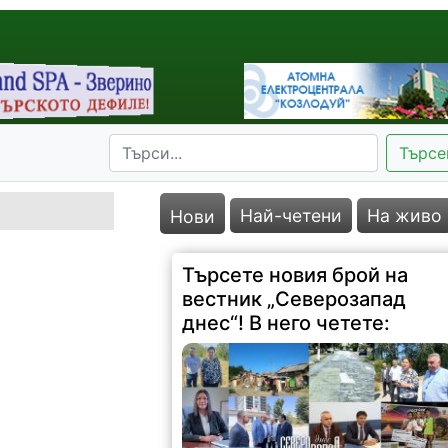
Търсе
Най-четени
На живо
Нови
Търсете новия брой на
вестник „Северозапад
днес“! В него четете: