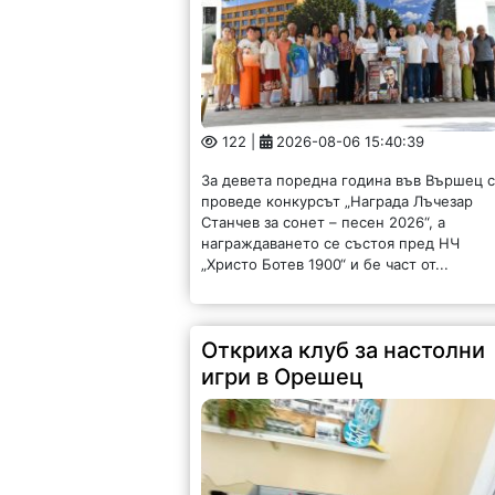
122 |
2026-08-06 15:40:39
За девета поредна година във Вършец 
проведе конкурсът „Награда Лъчезар
Станчев за сонет – песен 2026“, а
награждаването се състоя пред НЧ
„Христо Ботев 1900“ и бе част от...
Откриха клуб за настолни
игри в Орешец