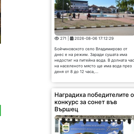
271 |
2026-08-06 17:12:29
Бойчиновското село Владимирово от
днес е на режим. Заради сушата има
недостиг на питейна вода. В долната ча
на населеното място ще има вода през
деня от 8 до 12 часа,...
Наградиха победителите о
конкурс за сонет във
Вършец