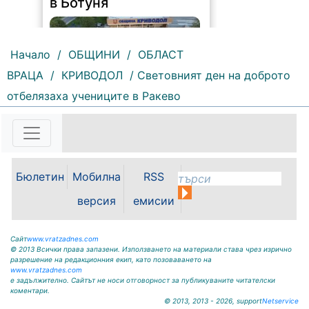
Начало
/
ОБЩИНИ
/
ОБЛАСТ
ВРАЦА
/
КРИВОДОЛ
/ Световният ден на доброто
отбелязаха учениците в Ракево
159 |
2026-08-07 11:30:54
ОБЩИНА КРИВОДОЛ ОБЛАСТ
ВРАЦА 3060 гр. Криводол, ул.
„Освобождение” № 13, тел.
09117/20-45, e-mail:
Бюлетин
Мобилна
RSS
krivodol@mbox.is-bg.net ОБЯВА
На основание чл. 8, ал. 4,
версия
емисии
чл. 14, ал. 7 от ЗОС; чл. 92, ал. 1...
Сайт
www.vratzadnes.com
© 2013 Всички права запазени. Използването на материали става чрез изрично
разрешение на редакционния екип, като позоваването на
www.vratzadnes.com
е задължително. Сайтът не носи отговорност за публикуваните читателски
коментари.
© 2013, 2013 - 2026, support
Netservice