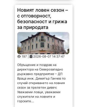
Новият ловен сезон –
с отговорност,
безопасност и грижа
за природата
197 |
2026-08-07 14:37:47
Обръщение и поздрав на
директора на Северозападно
държавно предприятие – ДП
Враца инж. Димитър Ганчев по
случай откриването на ловния
сезон за прелетен дивеч:
Уважаеми ловци, уважаеми
служители на ловните и
горските...