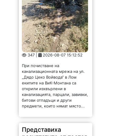
347 |
2026-08-07 15:12:52
При почистване на
канализационната мрежа на ул.
„Дядо Цеко Войвода“ в Лом
екипите на ВиК-Монтана са
открили изхвърлени в
канализацията, парцали, завивки,
битови отпадъци и други
предмети, които нямат място...
Представиха
резултатите от тестов