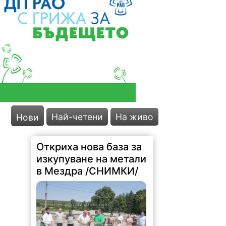
Най-четени
На живо
Нови
Откриха нова база за
изкупуване на метали
в Мездра /СНИМКИ/