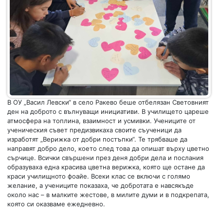
В ОУ „Васил Левски“ в село Ракево беше отбелязан Световният
ден на доброто с вълнуващи инициативи. В училището цареше
атмосфера на топлина, взаимност и усмивки. Учениците от
ученическия съвет предизвикаха своите съученици да
изработят „Верижка от добри постъпки“. Те трябваше да
направят добро дело, което след това да опишат върху цветно
сърчице. Всички свършени през деня добри дела и послания
образуваха една красива цветна верижка, която ще остане да
краси училищното фоайе. Всеки клас се включи с голямо
желание, а учениците показаха, че добротата е навсякъде
около нас – в малките жестове, в милите думи и в подкрепата,
която си оказваме ежедневно.