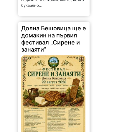
буквално...
Долна Бешовица ще е
домакин на първия
фестивал „Сирене и
занаяти“