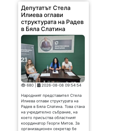
Депутатът Стела
Илиева оглави
структурата на Радев
в Бяла Слатина
680 |
2026-08-08 09:54:54
Народният представител Стела
Илиева оглави структурата на
Радев в Бяла Слатина. Това стана
на учредително събрание, на
което присъства областният
координатор Георги Митов. За
организационен секретар бе
избран д-р Анатолий...