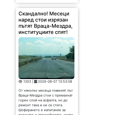
Скандално! Месеци
наред стои изрязан
пътят Враца-Мездра,
институциите спят!
1303 |
2026-08-07 13:53:08
От няколко месеца главният път
Враца-Мездра стои с премахнат
горен слой на асфалта, но до
ремонт така и не се стига.
Шофирането е изпитание за
водачите и автомобилите, които