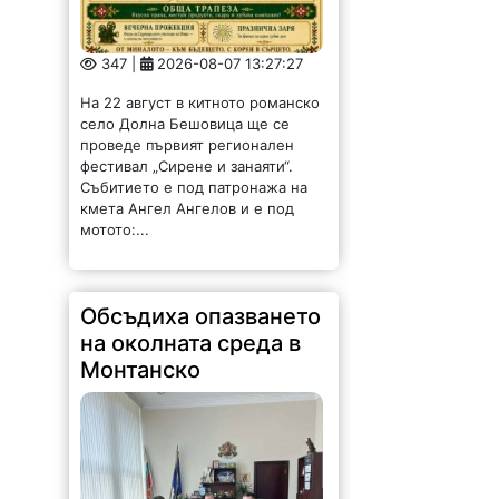
347 |
2026-08-07 13:27:27
На 22 август в китното романско
село Долна Бешовица ще се
проведе първият регионален
фестивал „Сирене и занаяти“.
Събитието е под патронажа на
кмета Ангел Ангелов и е под
мотото:...
Обсъдиха опазването
на околната среда в
Монтанско