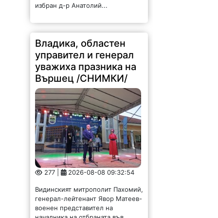
Владика, областен
управител и генерал
уважиха празника на
Вършец /СНИМКИ/
277 |
2026-08-08 09:32:54
Видинският митрополит Пахомий,
генерал-лейтенант Явор Матеев-
военен представител на
началника на отбраната във