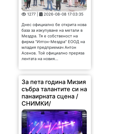
1277 |
2026-08-08 17:03:35
Днес официално бе открита нова
база за изкупуване на метали в
Мездра. Тя е собственост на
фирма "Илтон-Мездра" ЕООД на
младия предприемач Антон
Асенов. Той официално преряза
лентата на новия...
За пета година Мизия
събра талантите си на
панаирната сцена /
СНИМКИ/