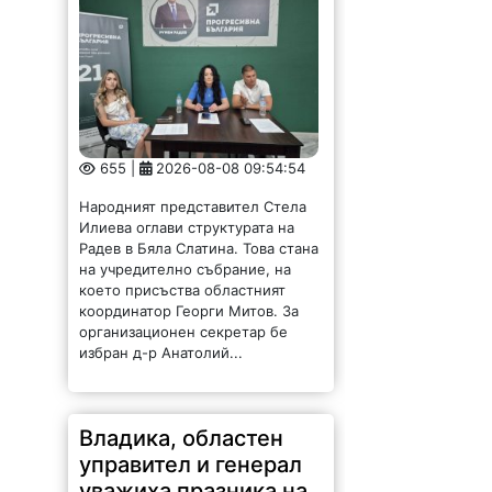
655 |
2026-08-08 09:54:54
Народният представител Стела
Илиева оглави структурата на
Радев в Бяла Слатина. Това стана
на учредително събрание, на
което присъства областният
координатор Георги Митов. За
организационен секретар бе
избран д-р Анатолий...
Владика, областен
управител и генерал
уважиха празника на
Вършец /СНИМКИ/