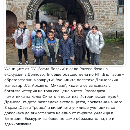
Учениците от ОУ „Васил Левски“ в село Ракево бяха на
екскурзия в Дряново. Тя беше осъществена по НП „България –
образователни маршрути“. Учениците посетиха Дряновския
манастир „Св. Архангел Михаил“, където се запознаха с
богатата история на това свещено място. Разгледаха
паметника на Колю Фичето и посетиха Историческия музей
Дряново, където разгледаха експозицията, посветена на него.
В храм „Света Троица“ и килийното училище учениците се
докоснаха до атмосферата на едно от първите училища в
България. Екскурзията беше не само образователна, но и
вдъхновяваща.