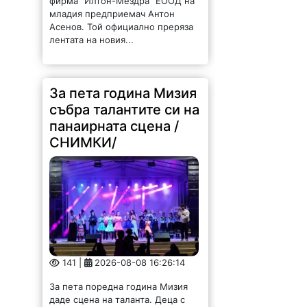
лентата на новия...
За пета година Мизия
събра талантите си на
панаирната сцена /
СНИМКИ/
141 |
2026-08-08 16:26:14
За пета поредна година Мизия
даде сцена на таланта. Деца с
първи изяви пред публика, млади
изпълнители с вече спечелени
отличия, утвърдени творци и