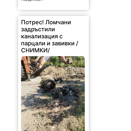
Потрес! Ломчани
задръстили
канализация с
парцали и завивки /
СНИМКИ/
336 |
2026-08-07 15:12:52