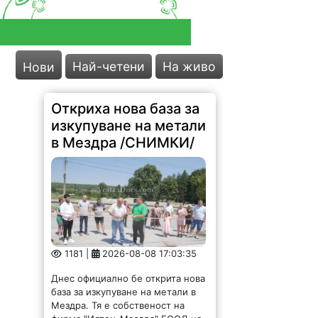
Най-четени
На живо
Нови
Откриха нова база за
изкупуване на метали
в Мездра /СНИМКИ/
1181 |
2026-08-08 17:03:35
Днес официално бе открита нова
база за изкупуване на метали в
Мездра. Тя е собственост на
фирма "Илтон-Мездра" ЕООД на
младия предприемач Антон
Асенов. Той официално преряза