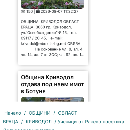
ОБЩИНА КРИВОДОЛ ОБЛАСТ
ВРАЦА 3060 гр. Криводол,
ул.”Освобождение”№ 13, тел.
09117 / 20-45, e-mail:
krivodol@mbox.is-bg.net ОБЯВА
На основание чл. 8, ал. 4,
чл. 14, ал. 7 от ЗОС; чл. 92, ал. 1...
Община Криводол
отдава под наем имот
в Ботуня
Начало
/
ОБЩИНИ
/
ОБЛАСТ
153 |
2026-08-07 11:30:54
ВРАЦА
/
КРИВОДОЛ
/ Ученици от Ракево посетиха