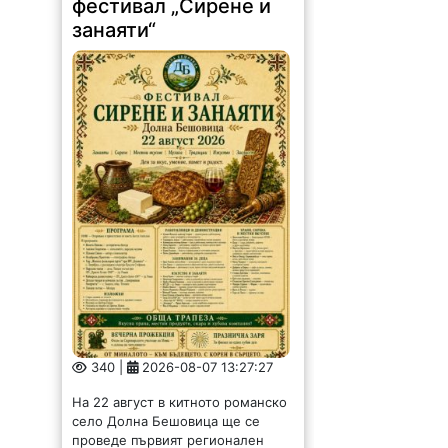
340 |
2026-08-07 13:27:27
На 22 август в китното романско
село Долна Бешовица ще се
проведе първият регионален
фестивал „Сирене и занаяти“.
Събитието е под патронажа на
кмета Ангел Ангелов и е под