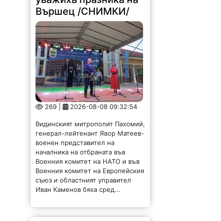
269 |
2026-08-08 09:32:54
Видинският митрополит Пахомий,
генерал-лейтенант Явор Матеев-
военен представител на
началника на отбраната във
Военния комитет на НАТО и във
Военния комитет на Европейския
съюз и областният управител
Иван Каменов бяха сред...
Община и бизнес си
подават ръка за