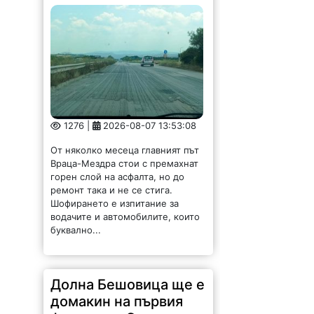
1276 |
2026-08-07 13:53:08
От няколко месеца главният път
Враца-Мездра стои с премахнат
горен слой на асфалта, но до
ремонт така и не се стига.
Шофирането е изпитание за
водачите и автомобилите, които
буквално...
Долна Бешовица ще е
домакин на първия
фестивал „Сирене и
занаяти“