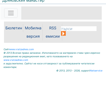
Дряновския манастир
ОБЩИНА КРИВОДОЛ ОБЛАСТ
ВРАЦА 3060 гр. Криводол, ул.
„Освобождение” № 13, тел.
09117/20-45, e-mail:
krivodol@mbox.is-bg.net ОБЯВА
На основание чл. 8, ал. 4,
Бюлетин
Мобилна
RSS
чл. 14, ал. 7 от ЗОС; чл. 92, ал. 1...
версия
емисии
Сайт
www.vratzadnes.com
© 2013 Всички права запазени. Използването на материали става чрез изрично
разрешение на редакционния екип, като позоваването на
www.vratzadnes.com
е задължително. Сайтът не носи отговорност за публикуваните читателски
коментари.
© 2013, 2013 - 2026, support
Netservice