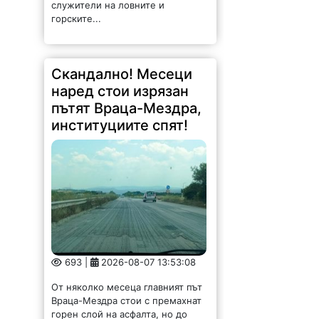
служители на ловните и
горските...
Скандално! Месеци
наред стои изрязан
пътят Враца-Мездра,
институциите спят!
693 |
2026-08-07 13:53:08
От няколко месеца главният път
Враца-Мездра стои с премахнат
горен слой на асфалта, но до