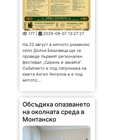
177 |
2026-08-07 13:27:27
На 22 август в китното романско
село Долна Бешовица ще се
проведе първият регионален
фестивал „Сирене и занаяти“.
Събитието е под патронажа на
кмета Ангел Ангелов и е под
мотото:...
Обсъдиха опазването
на околната среда в
Монтанско