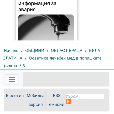
информация за
авария
Начало
/
ОБЩИНИ
/
ОБЛАСТ ВРАЦА
/
БЯЛА
СЛАТИНА
/
Осветиха лечебен мед в попишката
188 |
2026-08-07 10:31:48
църква
/ 3
"Водоснабдяване и канализация“
ООД – Враца уведомява своите
потребители, че поради
възникнала аварийна ситуация е
спряно водоподаването в
ул."Никола Вапцаров" днес
Бюлетин
Мобилна
RSS
07.08.2026г. до отстраняване на
аварията. Тел.: 092 66 11 19 Тел.:
версия
емисии
0889 316...