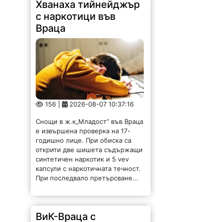
Хванаха тийнейджър
с наркотици във
Враца
156 |
2026-08-07 10:37:16
Снощи в ж.к„Младост“ във Враца
е извършена проверка на 17-
годишно лице. При обиска са
открити две шишета съдържащи
синтетичен наркотик и 5 vev
капсули с наркотичната течност.
При последвало претърсване...
ВиК-Враца с