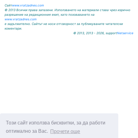
Сайт
www.vratzadnes.com
© 2013 Всички права запазени. Използването на материали става чрез изрично
разрешение на редакционния екип, като позоваването на
www.vratzadnes.com
е задължително. Сайтът не носи отговорност за публикуваните читателски
коментари.
© 2013, 2013 - 2026, support
Netservice
Този сайт използва бисквитки, за да работи
оптимално за Вас.
Прочети още