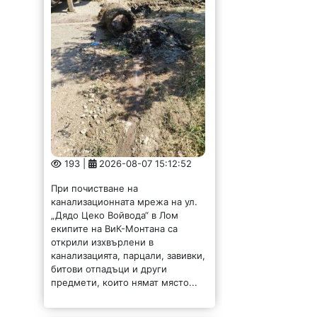
193 |
2026-08-07 15:12:52
При почистване на
канализационната мрежа на ул.
„Дядо Цеко Войвода“ в Лом
екипите на ВиК-Монтана са
открили изхвърлени в
канализацията, парцали, завивки,
битови отпадъци и други
предмети, които нямат място...