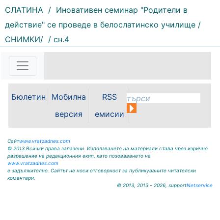
СЛАТИНА
/
Иновативен семинар "Родители в
действие" се проведе в белослатинско училище /
142 |
2026-08-07 11:30:54
СНИМКИ/
/ сн.4
ОБЩИНА КРИВОДОЛ ОБЛАСТ
ВРАЦА 3060 гр. Криводол, ул.
„Освобождение” № 13, тел.
09117/20-45, e-mail:
krivodol@mbox.is-bg.net ОБЯВА
Бюлетин
Мобилна
RSS
На основание чл. 8, ал. 4,
чл. 14, ал. 7 от ЗОС; чл. 92, ал. 1...
версия
емисии
Сайт
www.vratzadnes.com
© 2013 Всички права запазени. Използването на материали става чрез изрично
разрешение на редакционния екип, като позоваването на
www.vratzadnes.com
е задължително. Сайтът не носи отговорност за публикуваните читателски
коментари.
© 2013, 2013 - 2026, support
Netservice