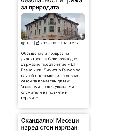
безопасност и грижа
за природата
181 |
2026-08-07 14:37:47
Обръщение и поздрав на
директора на Северозападно
държавно предприятие – ДП
Враца инж. Димитър Ганчев по
случай откриването на ловния
сезон за прелетен дивеч:
Уважаеми ловци, уважаеми
служители на ловните и
горските...
Скандално! Месеци
наред стои изрязан