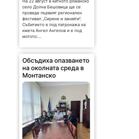
На 22 август в китното романско
село Долна Бешовица ще се
проведе първият регионален
фестивал „Сирене и занаяти“.
Събитието е под патронажа на
кмета Ангел Ангелов и е под
мотото:...
Обсъдиха опазването
на околната среда в
Монтанско