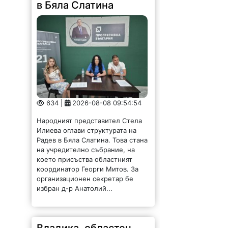
в Бяла Слатина
634 |
2026-08-08 09:54:54
Народният представител Стела
Илиева оглави структурата на
Радев в Бяла Слатина. Това стана
на учредително събрание, на
което присъства областният
координатор Георги Митов. За
организационен секретар бе
избран д-р Анатолий...
Владика, областен