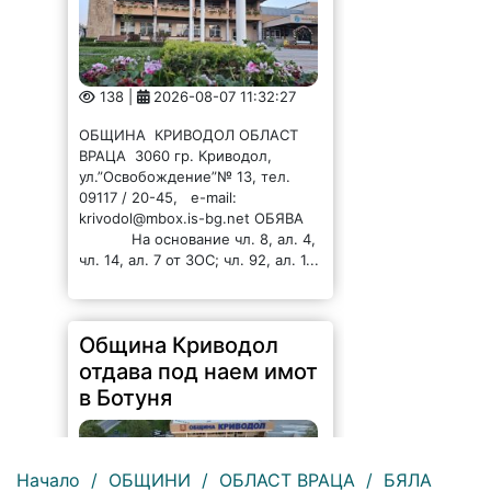
138 |
2026-08-07 11:32:27
ОБЩИНА КРИВОДОЛ ОБЛАСТ
ВРАЦА 3060 гр. Криводол,
ул.”Освобождение”№ 13, тел.
09117 / 20-45, e-mail:
krivodol@mbox.is-bg.net ОБЯВА
На основание чл. 8, ал. 4,
чл. 14, ал. 7 от ЗОС; чл. 92, ал. 1...
Община Криводол
отдава под наем имот
в Ботуня
Начало
/
ОБЩИНИ
/
ОБЛАСТ ВРАЦА
/
БЯЛА