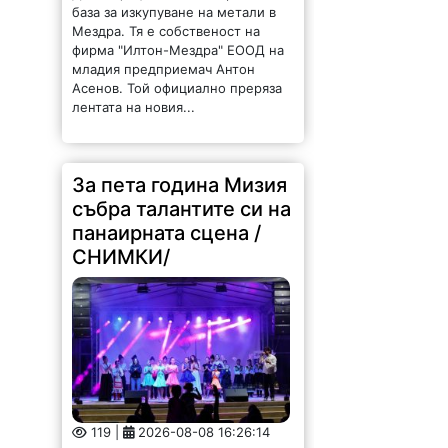
база за изкупуване на метали в
Мездра. Тя е собственост на
фирма "Илтон-Мездра" ЕООД на
младия предприемач Антон
Асенов. Той официално преряза
лентата на новия...
За пета година Мизия
събра талантите си на
панаирната сцена /
СНИМКИ/
119 |
2026-08-08 16:26:14