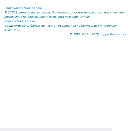
Сайт
www.vratzadnes.com
© 2013 Всички права запазени. Използването на материали става чрез изрично
разрешение на редакционния екип, като позоваването на
www.vratzadnes.com
е задължително. Сайтът не носи отговорност за публикуваните читателски
коментари.
© 2013, 2013 - 2026, support
Netservice