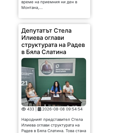
Депутатът Стела
Илиева оглави
структурата на Радев
в Бяла Слатина
433 |
2026-08-08 09:54:54
Народният представител Стела
Илиева оглави структурата на
Радев в Бяла Слатина. Това стана
на учредително събрание, на
което присъства областният