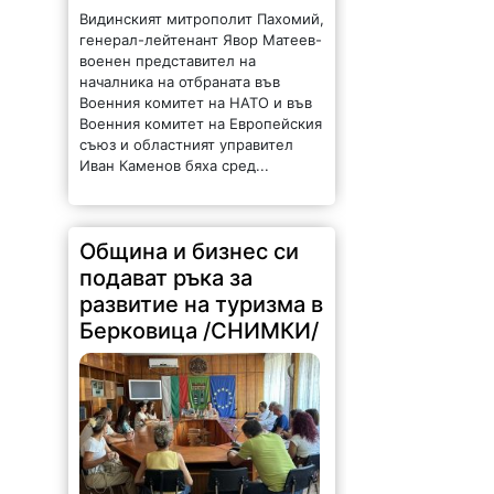
генерал-лейтенант Явор Матеев-
военен представител на
началника на отбраната във
Военния комитет на НАТО и във
Военния комитет на Европейския
съюз и областният управител
Иван Каменов бяха сред...
Община и бизнес си
подават ръка за
развитие на туризма в
Берковица /СНИМКИ/