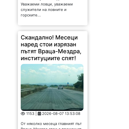
горските...
Скандално! Месеци
наред стои изрязан
пътят Враца-Мездра,
институциите спят!
1153 |
2026-08-07 13:53:08
От няколко месеца главният път
Враца-Мездра стои с премахнат
горен слой на асфалта, но до