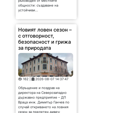
устойчиви...
Новият ловен сезон –
с отговорност,
безопасност и грижа
за природата
162 |
2026-08-07 14:37:47
Обръщение и поздрав на
директора на Северозападно
държавно предприятие – ДП
Враца инж. Димитър Ганчев по
случай откриването на ловния
сезон за прелетен дивеч:
Уважаеми ловци, уважаеми
служители на ловните и