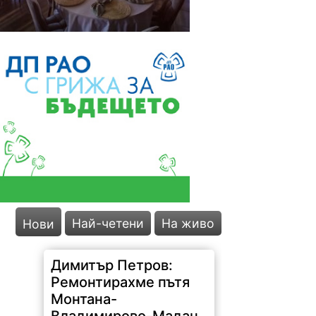
Най-четени
На живо
Нови
Димитър Петров:
Ремонтирахме пътя
Монтана-
Владимирово-Мадан
след сигнали на