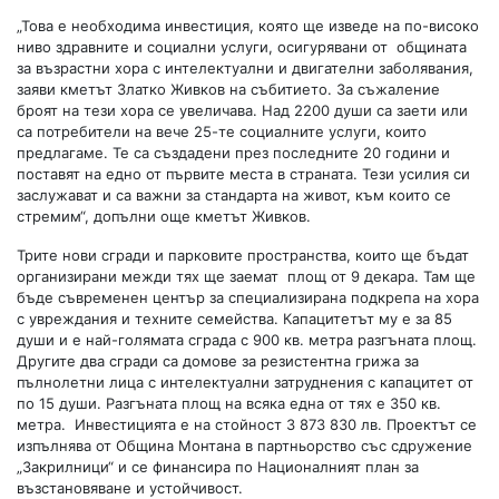
„Това е необходима инвестиция, която ще изведе на по-високо
ниво здравните и социални услуги, осигурявани от общината
за възрастни хора с интелектуални и двигателни заболявания,
заяви кметът Златко Живков на събитието. За съжаление
броят на тези хора се увеличава. Над 2200 души са заети или
са потребители на вече 25-те социалните услуги, които
предлагаме. Те са създадени през последните 20 години и
поставят на едно от първите места в страната. Тези усилия си
заслужават и са важни за стандарта на живот, към които се
стремим“, допълни още кметът Живков.
Трите нови сгради и парковите пространства, които ще бъдат
организирани межди тях ще заемат площ от 9 декара. Там ще
бъде съвременен център за специализирана подкрепа на хора
с увреждания и техните семейства. Капацитетът му е за 85
души и е най-голямата сграда с 900 кв. метра разгъната площ.
Другите два сгради са домове за резистентна грижа за
пълнолетни лица с интелектуални затруднения с капацитет от
по 15 души. Разгъната площ на всяка една от тях е 350 кв.
метра. Инвестицията е на стойност 3 873 830 лв. Проектът се
изпълнява от Община Монтана в партньорство със сдружение
„Закрилници“ и се финансира по Националният план за
възстановяване и устойчивост.