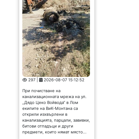
297 |
2026-08-07 15:12:52
При почистване на
канализационната мрежа на ул.
„Дядо Цеко Войвода“ в Лом
екипите на ВиК-Монтана са
открили изхвърлени в
канализацията, парцали, завивки,
битови отпадъци и други
предмети, които нямат място...