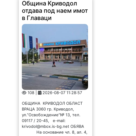
отдава под наем имот
в Главаци
108 |
2026-08-07 11:28:57
ОБЩИНА КРИВОДОЛ ОБЛАСТ
ВРАЦА 3060 гр. Криводол,
ул.”Освобождение”№ 13, тел.
09117 / 20-45, e-mail:
krivodol@mbox.is-bg.net ОБЯВА
На основание чл. 8, ал. 4,
чл. 14, ал. 7 от ЗОС; чл. 92, ал. 1...