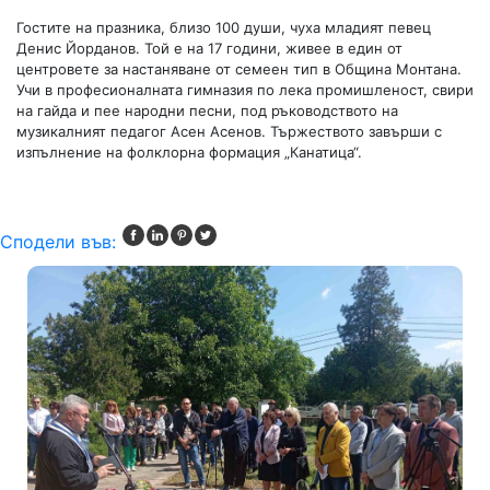
Гостите на празника, близо 100 души, чуха младият певец
Денис Йорданов. Той е на 17 години, живее в един от
центровете за настаняване от семеен тип в Община Монтана.
Учи в професионалната гимназия по лека промишленост, свири
на гайда и пее народни песни, под ръководството на
музикалният педагог Асен Асенов. Тържеството завърши с
изпълнение на фолклорна формация „Канатица“.
Сподели във: