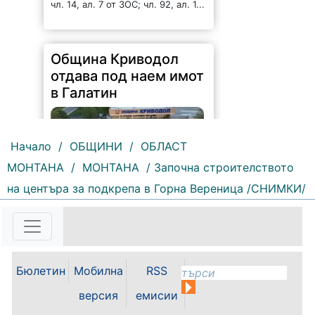
Община Криводол
отдава под наем имот
в Галатин
Начало
/
ОБЩИНИ
/
ОБЛАСТ
МОНТАНА
/
МОНТАНА
/ Започна строителството
117 |
2026-08-07 11:27:20
на центъра за подкрепа в Горна Вереница /СНИМКИ/
ОБЩИНА КРИВОДОЛ ОБЛАСТ
ВРАЦА 3060 гр. Криводол,
ул.”Освобождение”№ 13, тел.
09117 / 20-45, e-mail:
krivodol@dir.bg ОБЯВА На
основание чл. 8, ал. 4, чл. 14, ал.
Бюлетин
Мобилна
RSS
7 от ЗОС; чл. 92, ал. 1...
версия
емисии