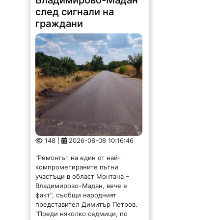
граждани
148 |
2026-08-08 10:16:46
"Ремонтът на един от най-
компрометираните пътни
участъци в област Монтана –
Владимирово–Мадан, вече е
факт", съобщи народният
представител Димитър Петров.
"Преди няколко седмици, по
време на приемния ни ден в
Монтана,...