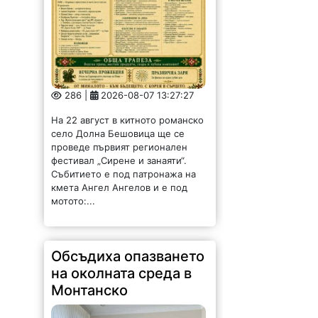
286 |
2026-08-07 13:27:27
На 22 август в китното романско
село Долна Бешовица ще се
проведе първият регионален
фестивал „Сирене и занаяти“.
Събитието е под патронажа на
кмета Ангел Ангелов и е под
мотото:...
Обсъдиха опазването
на околната среда в
Монтанско