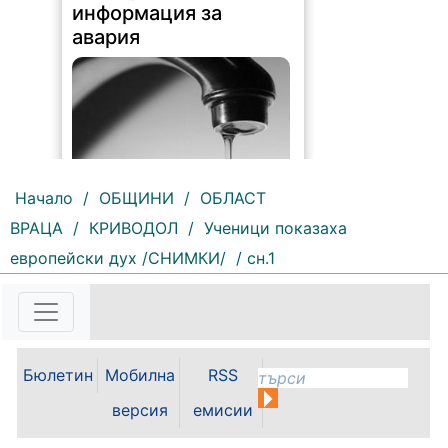
информация за
авария
Начало
/
ОБЩИНИ
/
ОБЛАСТ
ВРАЦА
/
КРИВОДОЛ
/
Ученици показаха
190 |
2026-08-07 10:31:48
европейски дух /СНИМКИ/
/ сн.1
"Водоснабдяване и канализация“
ООД – Враца уведомява своите
потребители, че поради
възникнала аварийна ситуация е
спряно водоподаването в
ул."Никола Вапцаров" днес
Бюлетин
Мобилна
RSS
07.08.2026г. до отстраняване на
аварията. Тел.: 092 66 11 19 Тел.:
версия
емисии
0889 316...