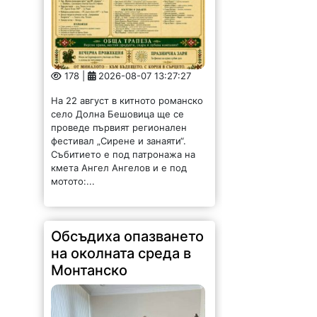
178 |
2026-08-07 13:27:27
На 22 август в китното романско
село Долна Бешовица ще се
проведе първият регионален
фестивал „Сирене и занаяти“.
Събитието е под патронажа на
кмета Ангел Ангелов и е под
мотото:...
Обсъдиха опазването
на околната среда в
Монтанско