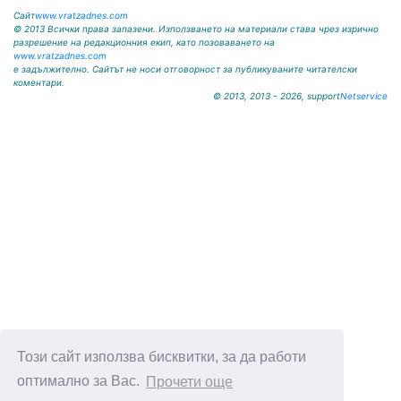
Сайт
www.vratzadnes.com
© 2013 Всички права запазени. Използването на материали става чрез изрично
разрешение на редакционния екип, като позоваването на
www.vratzadnes.com
е задължително. Сайтът не носи отговорност за публикуваните читателски
коментари.
© 2013, 2013 - 2026, support
Netservice
Този сайт използва бисквитки, за да работи
оптимално за Вас.
Прочети още