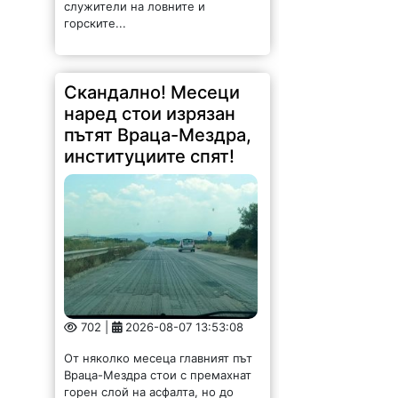
служители на ловните и
горските...
Скандално! Месеци
наред стои изрязан
пътят Враца-Мездра,
институциите спят!
702 |
2026-08-07 13:53:08
От няколко месеца главният път
Враца-Мездра стои с премахнат
горен слой на асфалта, но до