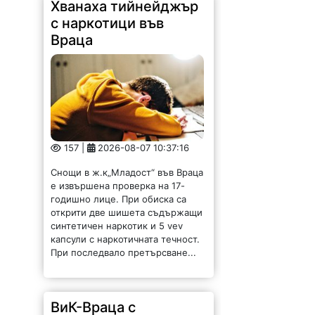
Хванаха тийнейджър
с наркотици във
Враца
157 |
2026-08-07 10:37:16
Снощи в ж.к„Младост“ във Враца
е извършена проверка на 17-
годишно лице. При обиска са
открити две шишета съдържащи
синтетичен наркотик и 5 vev
капсули с наркотичната течност.
При последвало претърсване...
ВиК-Враца с