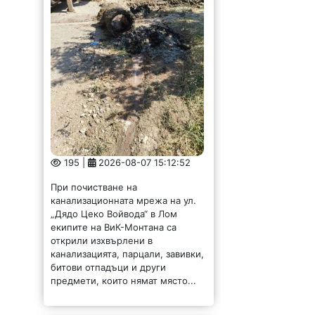
195 |
2026-08-07 15:12:52
При почистване на
канализационната мрежа на ул.
„Дядо Цеко Войвода“ в Лом
екипите на ВиК-Монтана са
открили изхвърлени в
канализацията, парцали, завивки,
битови отпадъци и други
предмети, които нямат място...