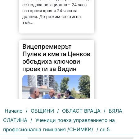
се подава ротационна – 24 часа
са горния края и 24 часа за
долния. До режим се стигна,
тъй...
Вицепремиерът
Пулев и кмета Ценков
обсъдиха ключови
проекти за Видин
Начало
/
ОБЩИНИ
/
ОБЛАСТ ВРАЦА
/
БЯЛА
СЛАТИНА
/
Ученици поеха управлението на
178 |
2026-08-05 16:17:12
професионална гимназия /СНИМКИ/
/ сн.5