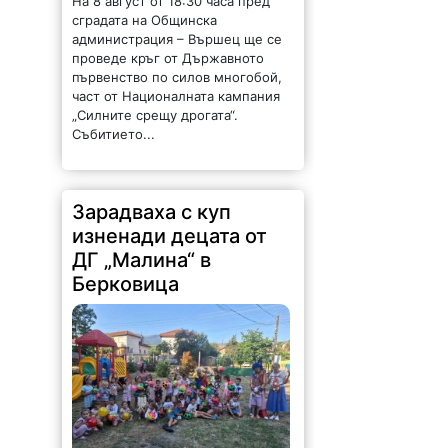
На 8 август от 18:30 часа пред
сградата на Общинска
администрация – Вършец ще се
проведе кръг от Държавното
първенство по силов многобой,
част от Националната кампания
„Силните срещу дрогата“.
Събитието...
Зарадваха с куп
изненади децата от
ДГ „Малина“ в
Берковица