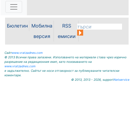
Възможностите за привличане на
инвестиции, развитието на
местната икономика и бъдещето
на Видин като индустриален
център бяха във фокуса на
Бюлетин
Мобилна
RSS
работната среща между кмета на
Община Видин д-р Цветан
версия
емисии
Ценков,...
Сайт
www.vratzadnes.com
© 2013 Всички права запазени. Използването на материали става чрез изрично
разрешение на редакционния екип, като позоваването на
www.vratzadnes.com
е задължително. Сайтът не носи отговорност за публикуваните читателски
коментари.
© 2013, 2013 - 2026, support
Netservice