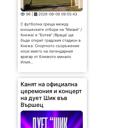
96 |
2026-08-06 09:55:43
С футболна среща между
юношеските отбори на "Мизия" /
Кнежа/ и "Ботев" /Враца/ ще
бъде открит градския стадион в
Кнежа. Спортното съоръжение
носи името на легендарния
вратар от близкото минало
Илия...
Канят на официална
церемония и концерт
на дует Шик във
Вършец