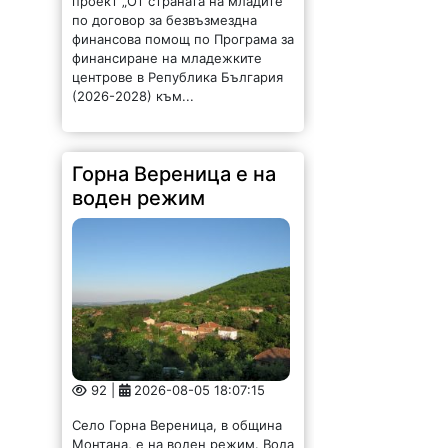
проект „От страната на младите“
по договор за безвъзмездна
финансова помощ по Програма за
финансиране на младежките
центрове в Република България
(2026-2028) към...
Горна Вереница е на
воден режим
92 |
2026-08-05 18:07:15
Село Горна Вереница, в община
Монтана, е на воден режим. Вода