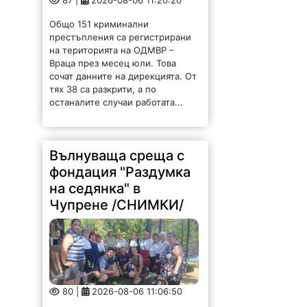
87 |
2026-08-06 11:20:20
Общо 151 криминални
престъпления са регистрирани
на територията на ОДМВР –
Враца през месец юли. Това
сочат данните на дирекцията. От
тях 38 са разкрити, а по
останалите случаи работата...
Вълнуваща среща с
фондация "Раздумка
на седянка" в
Чупрене /СНИМКИ/
80 |
2026-08-06 11:06:50