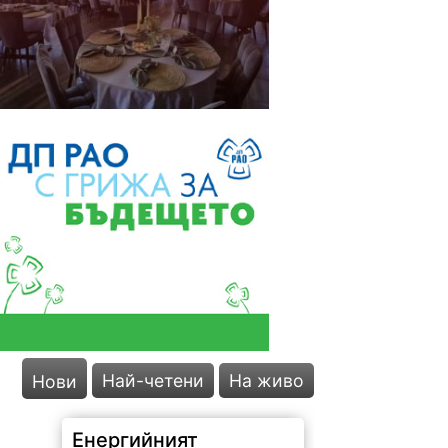
Най-четени
На живо
Нови
Енергийният