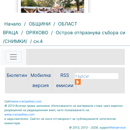
Начало
/
ОБЩИНИ
/
ОБЛАСТ
ВРАЦА
/
ОРЯХОВО
/
Остров отпразнува събора си
75 |
2026-08-07 09:25:36
/СНИМКИ/
/ сн.4
Песни, танци, пъстри носии и
традиционни вкусове събраха
жители и гости на общината във
фолклорната вечер на Панаирни
дни – Мизия 2026. Читалища и
Бюлетин
Мобилна
RSS
пенсионерски клубове
представиха богата кулинарна
версия
емисии
палитра от...
Сайт
www.vratzadnes.com
© 2013 Всички права запазени. Използването на материали става чрез изрично
разрешение на редакционния екип, като позоваването на
www.vratzadnes.com
е задължително. Сайтът не носи отговорност за публикуваните читателски
коментари.
© 2013, 2013 - 2026, support
Netservice