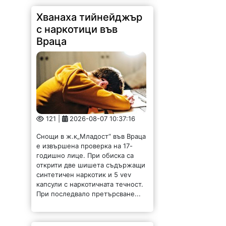
Хванаха тийнейджър
с наркотици във
Враца
121 |
2026-08-07 10:37:16
Снощи в ж.к„Младост“ във Враца
е извършена проверка на 17-
годишно лице. При обиска са
открити две шишета съдържащи
синтетичен наркотик и 5 vev
капсули с наркотичната течност.
При последвало претърсване...