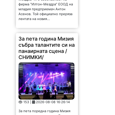
фирма "Илтон-Мездра" ЕООД на
младия предприемач Антон
Асенов. Той официално преряза
лентата на новия...
За пета година Мизия
събра талантите си на
панаирната сцена /
СНИМКИ/
153 |
2026-08-08 16:26:14
За пета поредна година Мизия