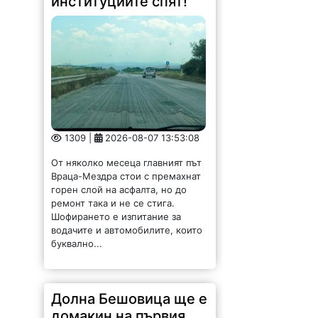
институциите спят!
1309 |
2026-08-07 13:53:08
От няколко месеца главният път
Враца-Мездра стои с премахнат
горен слой на асфалта, но до
ремонт така и не се стига.
Шофирането е изпитание за
водачите и автомобилите, които
буквално...
Долна Бешовица ще е
домакин на първия