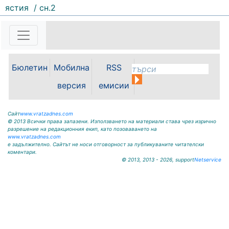
ястия
/ сн.2
160 |
2026-08-07 11:30:54
ОБЩИНА КРИВОДОЛ ОБЛАСТ
ВРАЦА 3060 гр. Криводол, ул.
„Освобождение” № 13, тел.
09117/20-45, e-mail:
Бюлетин
Мобилна
RSS
krivodol@mbox.is-bg.net ОБЯВА
На основание чл. 8, ал. 4,
версия
емисии
чл. 14, ал. 7 от ЗОС; чл. 92, ал. 1...
Сайт
www.vratzadnes.com
© 2013 Всички права запазени. Използването на материали става чрез изрично
разрешение на редакционния екип, като позоваването на
www.vratzadnes.com
е задължително. Сайтът не носи отговорност за публикуваните читателски
коментари.
© 2013, 2013 - 2026, support
Netservice