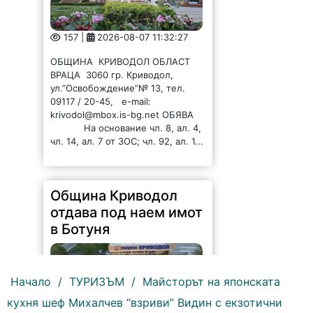
157 |
2026-08-07 11:32:27
ОБЩИНА КРИВОДОЛ ОБЛАСТ
ВРАЦА 3060 гр. Криводол,
ул.”Освобождение”№ 13, тел.
09117 / 20-45, e-mail:
krivodol@mbox.is-bg.net ОБЯВА
На основание чл. 8, ал. 4,
чл. 14, ал. 7 от ЗОС; чл. 92, ал. 1...
Община Криводол
отдава под наем имот
в Ботуня
Начало
/
ТУРИЗЪМ
/
Майсторът на японската
кухня шеф Михалчев “взриви” Видин с екзотични