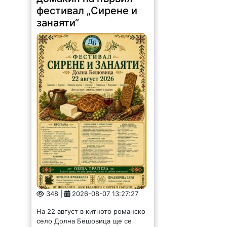
фестивал „Сирене и
занаяти“
348 |
2026-08-07 13:27:27
На 22 август в китното романско
село Долна Бешовица ще се