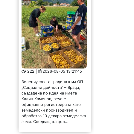
222 |
2026-08-05 13:21:45
Зеленчуковата градина към ОП
„Социални дейности“ – Враца,
създадена по идея на кмета
Калин Каменов, вече е
официално регистрирана като
земеделски производител и
обработва 10 декара земеделска
земя. Следващата цел...