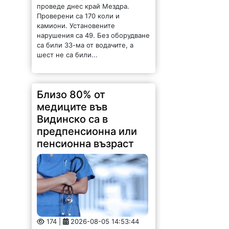
проведе днес край Мездра.
Проверени са 170 коли и
камиони. Установените
нарушения са 49. Без оборудване
са били 33-ма от водачите, а
шест не са били...
Близо 80% от
медиците във
Видинско са в
предпенсионна или
пенсионна възраст
174 |
2026-08-05 14:53:44