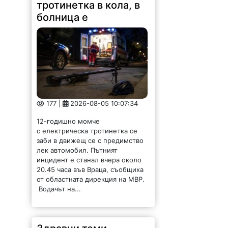
тротинетка в кола, в
болница е
177 |
2026-08-05 10:07:34
12-годишно момче
с електрическа тротинетка се
заби в движещ се с предимство
лек автомобил. Пътният
инцидент е станал вчера около
20.45 часа във Враца, съобщиха
от областната дирекция на МВР.
Водачът на...
Здравни теми