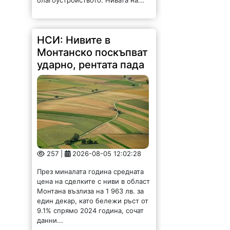
НСИ: Нивите в
Монтанско поскъпват
ударно, рентата пада
257 |
2026-08-05 12:02:28
През миналата година средната
цена на сделките с ниви в област
Монтана възлиза на 1 963 лв. за
един декар, като бележи ръст от
9.1% спрямо 2024 година, сочат
данни...