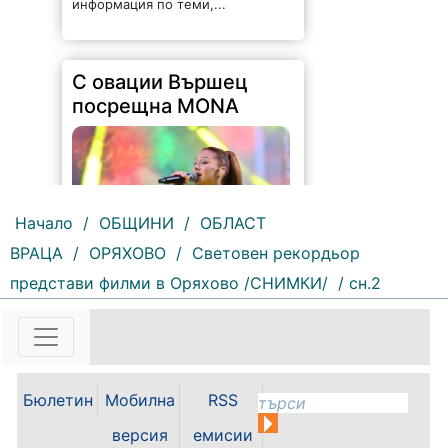
информация по теми,...
С овации Вършец
посрещна MONA
Начало
/
ОБЩИНИ
/
ОБЛАСТ
ВРАЦА
/
ОРЯХОВО
/
Световен рекордьор
142 |
2026-08-05 09:30:06
представи филми в Оряхово /СНИМКИ/
/ сн.2
Вършец посрещна с бурни
овации новата звезда на
българската музика – MONA. Със
своята енергия, силно сценично
присъствие и неповторимо
Бюлетин
Мобилна
RSS
съчетание на съвременно
звучене и български фолклор,
версия
емисии
MONA запали сърцата...