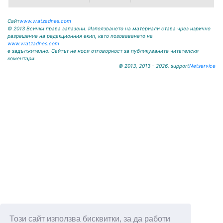
Сайт
www.vratzadnes.com
© 2013 Всички права запазени. Използването на материали става чрез изрично
разрешение на редакционния екип, като позоваването на
www.vratzadnes.com
е задължително. Сайтът не носи отговорност за публикуваните читателски
коментари.
© 2013, 2013 - 2026, support
Netservice
Този сайт използва бисквитки, за да работи