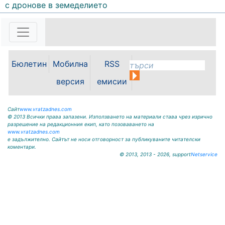
09117/20-45, e-mail:
с дронове в земеделието
krivodol@mbox.is-bg.net ОБЯВА
На основание чл. 8, ал. 4,
чл. 14, ал. 7 от ЗОС; чл. 92, ал. 1...
Бюлетин
Мобилна
RSS
версия
емисии
Сайт
www.vratzadnes.com
© 2013 Всички права запазени. Използването на материали става чрез изрично
разрешение на редакционния екип, като позоваването на
www.vratzadnes.com
е задължително. Сайтът не носи отговорност за публикуваните читателски
коментари.
© 2013, 2013 - 2026, support
Netservice