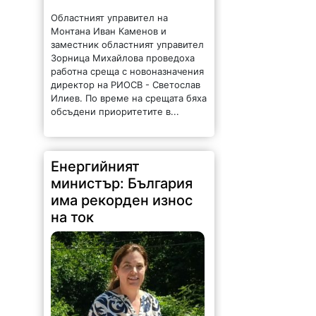
директор на РИОСВ - Светослав
Илиев. По време на срещата бяха
обсъдени приоритетите в...
Енергийният
министър: България
има рекорден износ
на ток
145 |
2026-08-07 11:47:09
България изнася рекордни
количества електроенергия, а