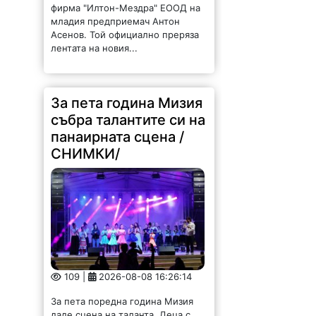
За пета година Мизия
събра талантите си на
панаирната сцена /
СНИМКИ/
109 |
2026-08-08 16:26:14
За пета поредна година Мизия
даде сцена на таланта. Деца с
първи изяви пред публика, млади
изпълнители с вече спечелени
отличия, утвърдени творци и
гостуващи формации бяха част от
юбилейното...