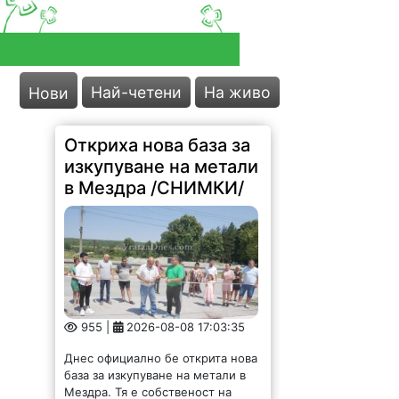
Откриха нова база за
изкупуване на метали
в Мездра /СНИМКИ/
Най-четени
На живо
Нови
955 |
2026-08-08 17:03:35
Днес официално бе открита нова
база за изкупуване на метали в
Мездра. Тя е собственост на
фирма "Илтон-Мездра" ЕООД на
младия предприемач Антон
Асенов. Той официално преряза
лентата на новия...