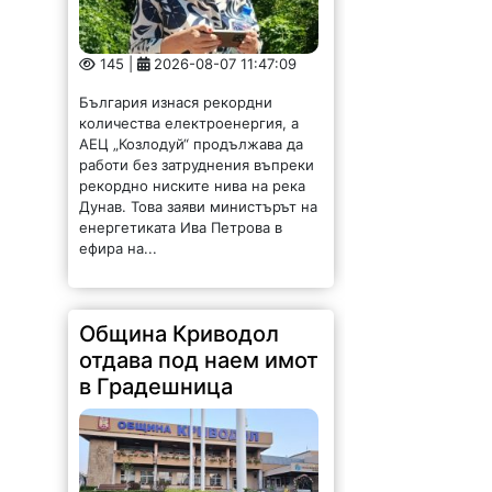
АЕЦ „Козлодуй“ продължава да
работи без затруднения въпреки
рекордно ниските нива на река
Дунав. Това заяви министърът на
енергетиката Ива Петрова в
ефира на...
Община Криводол
отдава под наем имот
в Градешница
133 |
2026-08-07 11:32:27
ОБЩИНА КРИВОДОЛ ОБЛАСТ
ВРАЦА 3060 гр. Криводол,