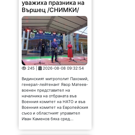
245 |
2026-08-08 09:32:54
Видинският митрополит Пахомий,
генерал-лейтенант Явор Матеев-
военен представител на
началника на отбраната във
Военния комитет на НАТО и във
Военния комитет на Европейския
съюз и областният управител
Иван Каменов бяха сред...
Община и бизнес си
подават ръка за
развитие на туризма в
Берковица /СНИМКИ/