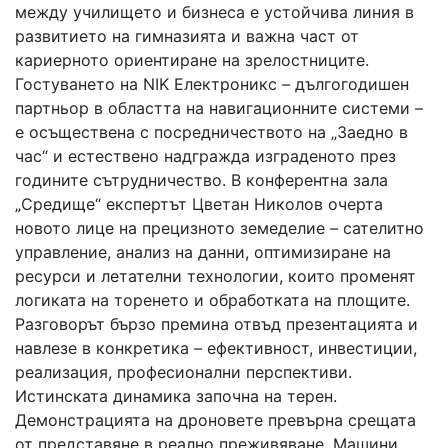
между училището и бизнеса е устойчива линия в
развитието на гимназията и важна част от
кариерното ориентиране на зрелостниците.
Гостуването на NIK Електроникс – дългогодишен
партньор в областта на навигационните системи –
е осъществена с посредничеството на „Заедно в
час“ и естествено надгражда изграденото през
годините сътрудничество. В конферентна зала
„Средище“ експертът Цветан Николов очерта
новото лице на прецизното земеделие – сателитно
управление, анализ на данни, оптимизиране на
ресурси и летателни технологии, които променят
логиката на торенето и обработката на площите.
Разговорът бързо премина отвъд презентацията и
навлезе в конкретика – ефективност, инвестиции,
реализация, професионални перспективи.
Истинската динамика започна на терен.
Демонстрацията на дроновете превърна срещата
от представяне в реално преживяване. Машини