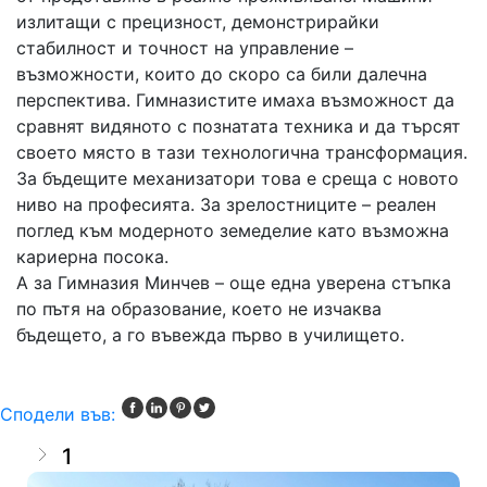
излитащи с прецизност, демонстрирайки
стабилност и точност на управление –
възможности, които до скоро са били далечна
перспектива. Гимназистите имаха възможност да
сравнят видяното с познатата техника и да търсят
своето място в тази технологична трансформация.
За бъдещите механизатори това е среща с новото
ниво на професията. За зрелостниците – реален
поглед към модерното земеделие като възможна
кариерна посока.
А за Гимназия Минчев – още една уверена стъпка
по пътя на образование, което не изчаква
бъдещето, а го въвежда първо в училището.
Сподели във:
1