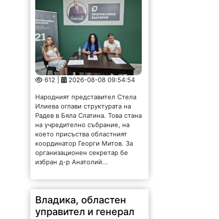
612 |
2026-08-08 09:54:54
Народният представител Стела
Илиева оглави структурата на
Радев в Бяла Слатина. Това стана
на учредително събрание, на
което присъства областният
координатор Георги Митов. За
организационен секретар бе
избран д-р Анатолий...
Владика, областен
управител и генерал
уважиха празника на
Вършец /СНИМКИ/