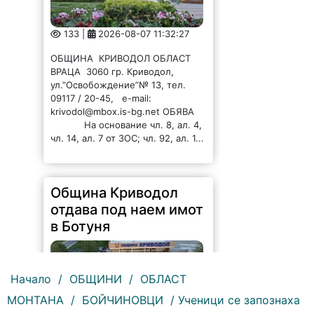
ул.”Освобождение”№ 13, тел.
09117 / 20-45, e-mail:
krivodol@mbox.is-bg.net ОБЯВА
На основание чл. 8, ал. 4,
чл. 14, ал. 7 от ЗОС; чл. 92, ал. 1...
Община Криводол
отдава под наем имот
в Ботуня
137 |
2026-08-07 11:30:54
ОБЩИНА КРИВОДОЛ ОБЛАСТ
Начало
/
ОБЩИНИ
/
ОБЛАСТ
ВРАЦА 3060 гр. Криводол, ул.
МОНТАНА
/
БОЙЧИНОВЦИ
/ Ученици се запознаха
„Освобождение” № 13, тел.