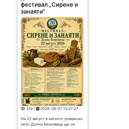
319 |
2026-08-07 13:27:27
На 22 август в китното романско
село Долна Бешовица ще се
проведе първият регионален
фестивал „Сирене и занаяти“.
Събитието е под патронажа на
кмета Ангел Ангелов и е под
мотото:...