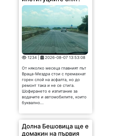
1234 |
2026-08-07 13:53:08
От няколко месеца главният път
Враца-Мездра стои с премахнат
горен слой на асфалта, но до
ремонт така и не се стига.
Шофирането е изпитание за
водачите и автомобилите, които
буквално...
Долна Бешовица ще е
домакин на първия
фестивал „Сирене и
занаяти“