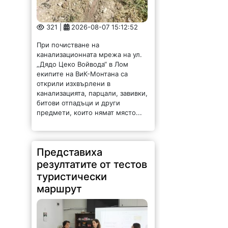
„Дядо Цеко Войвода“ в Лом
екипите на ВиК-Монтана са
открили изхвърлени в
канализацията, парцали, завивки,
битови отпадъци и други
предмети, които нямат място...
Представиха
резултатите от тестов
туристически
маршрут
141 |
2026-08-07 15:08:36