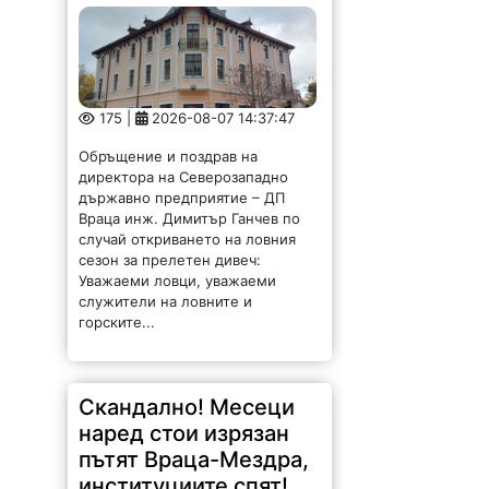
Обръщение и поздрав на
директора на Северозападно
държавно предприятие – ДП
Враца инж. Димитър Ганчев по
случай откриването на ловния
сезон за прелетен дивеч:
Уважаеми ловци, уважаеми
служители на ловните и
горските...
Скандално! Месеци
наред стои изрязан
пътят Враца-Мездра,
институциите спят!