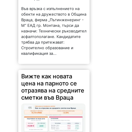
обекти на дружеството в Община
Враца, фирма „Пътинженеринг -
М“ ЕАД гр. Монтана, търси да
назначи: Технически ръководител
асфалтополагане. Кандидатите
трябва да притежават:
Строително образование и
квалификация за...
Вижте как новата
цена на парното се
отразява на средните
сметки във Враца
111 |
2026-08-06 09:57:22