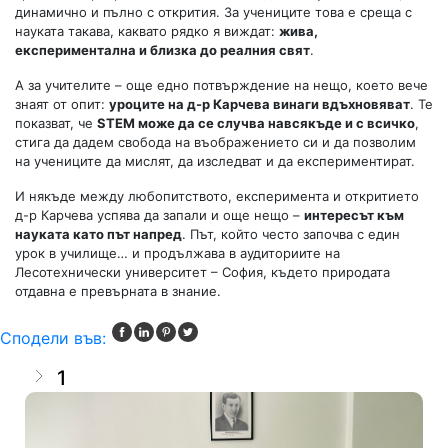
динамично и пълно с открития. За учениците това е среща с
науката такава, каквато рядко я виждат:
жива,
експериментална и близка до реалния свят
.
А за учителите – още едно потвърждение на нещо, което вече
знаят от опит:
уроците на д-р Карчева винаги вдъхновяват
. Те
показват, че
STEM може да се случва навсякъде и с всичко
,
стига да дадем свобода на въображението си и да позволим
на учениците да мислят, да изследват и да експериментират.
И някъде между любопитството, експеримента и откритието
д-р Карчева успява да запали и още нещо –
интересът към
науката като път напред
. Път, който често започва с един
урок в училище… и продължава в аудиториите на
Лесотехнически университет – София, където природата
отдавна е превърната в знание.
Сподели във:
1