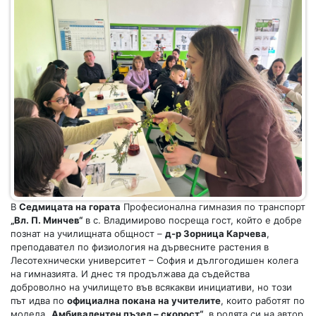
В
Седмицата на гората
Професионална гимназия по транспорт
„Вл. П. Минчев“
в с. Владимирово посреща гост, който е добре
познат на училищната общност –
д-р Зорница Карчева
,
преподавател по физиология на дървесните растения в
Лесотехнически университет – София и дългогодишен колега
на гимназията. И днес тя продължава да съдейства
доброволно на училището във всякакви инициативи, но този
път идва по
официална покана на учителите
, които работят по
модела
„Амбивалентен пъзел – скорост“
, в ролята си на автор