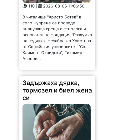
В читалище "Христо Ботев" в
село Чупрене се проведе
вълнуваща среща с етнолога и
основател на фондация "Раздумка
на седянка" Незабравка Христова
от Софийския университет "Св.
Климент Охридски", Тихомир
Асенов...
Задържаха дядка,
тормозел и биел жена
си
122 |
2026-08-06 11:04:56