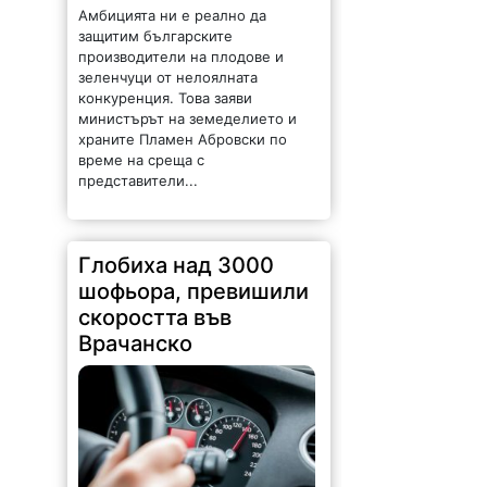
производители на плодове и
зеленчуци от нелоялната
конкуренция. Това заяви
министърът на земеделието и
храните Пламен Абровски по
време на среща с
представители...
Глобиха над 3000
шофьора, превишили
скоростта във
Врачанско
128 |
2026-08-06 11:20:20