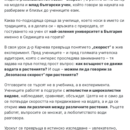
на модела и
млад български учен
, който говори за науката на
разбираем и близък до учениците език.
Каква по-подходяща среща за училище, което носи в името си
традицията, а в делата си – връзката с природата, от
гостуването на учен от
най-зеления университет в България
именно в Седмицата на гората?
В своя урок д-р Карчева превръща понятието
„скорост“
в жив
експеримент. Пред учениците – и пред голямата учителска
аудитория, която с интерес проследява заниманието – тя
задава на пръв поглед прост въпрос:
как всъщност се движи
водата в растенията?
И още –
можем ли да говорим за
„безопасна скорост“ при растенията?
Отговорите се търсят не в учебника, а в експеримента.
Учениците работят в подгрупи с
иглолистни и широколистни
видове
, наблюдават, сравняват, обсъждат. Целта не е само да
се потвърди скоростта на придвижване на водата, а и да се
открие
има ли различия между различните растения
. Ръцете
работят, въпросите се множат, а любопитството води
разговора.
Урокът се превръща в истинско изследване – увлекателно,