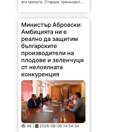
Министър Абровски:
Амбицията ни е
реално да защитим
българските
производители на
плодове и зеленчуци
от нелоялната
конкуренция
46 |
2026-08-06 14:54:34
Амбицията ни е реално да
защитим българските