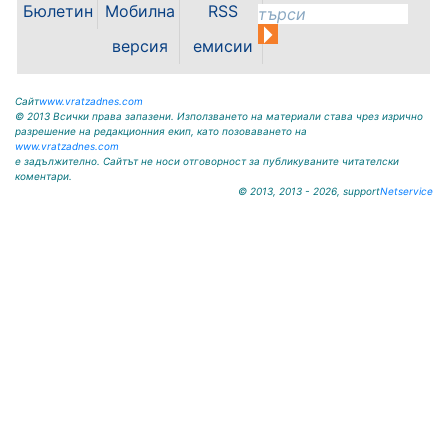
Бюлетин
Мобилна
RSS
версия
емисии
Сайт
www.vratzadnes.com
© 2013 Всички права запазени. Използването на материали става чрез изрично
разрешение на редакционния екип, като позоваването на
www.vratzadnes.com
е задължително. Сайтът не носи отговорност за публикуваните читателски
коментари.
© 2013, 2013 - 2026, support
Netservice