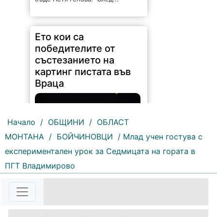
Ето кои са
победителите от
състезанието на
картинг пистата във
Враца
Начало
/
ОБЩИНИ
/
ОБЛАСТ
МОНТАНА
/
БОЙЧИНОВЦИ
/ Млад учен гостува с
106 |
2026-08-06 09:46:54
експериментален урок за Седмицата на гората в
Общо 28 пилоти взеха участие в
ПГТ Владимирово
Купа Гърков „Визия 3“.
Надпреварата се проведе в
необичаен формат на 30 юли, 31
юли и 1 август на картинг пистата
във Враца. Всички...