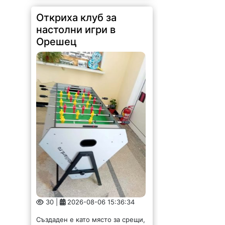
настолни игри в
Орешец
30 |
2026-08-06 15:36:34
Създаден е като място за срещи,
приятелства, забавление и
общуване – без телефони и