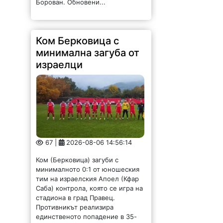
Ком Берковица с
минимална загуба от
израелци
67 |
2026-08-06 14:56:14
Ком (Берковица) загуби с
минималното 0:1 от юношеския
тим на израелския Апоел (Кфар
Саба) контрола, която се игра на
стадиона в град Правец.
Противникът реализира
единственото попадение в 35-
ата минута. Старши треньорът...