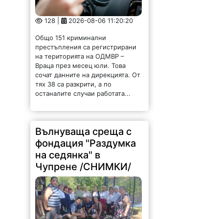
Общо 151 криминални
престъпления са регистрирани
на територията на ОДМВР –
Враца през месец юли. Това
сочат данните на дирекцията. От
тях 38 са разкрити, а по
останалите случаи работата...
Вълнуваща среща с
фондация "Раздумка
на седянка" в
Чупрене /СНИМКИ/
110 |
2026-08-06 11:06:50