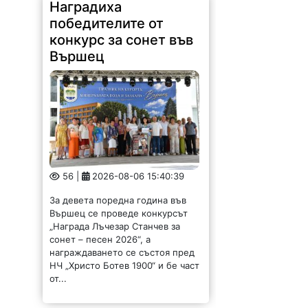
конкурс за сонет във
Вършец
56 |
2026-08-06 15:40:39
За девета поредна година във
Вършец се проведе конкурсът
„Награда Лъчезар Станчев за
сонет – песен 2026“, а
награждаването се състоя пред
НЧ „Христо Ботев 1900“ и бе част
от...
Откриха клуб за