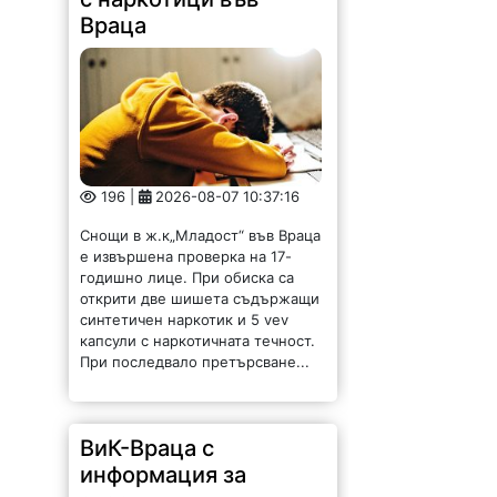
Враца
196 |
2026-08-07 10:37:16
Снощи в ж.к„Младост“ във Враца
е извършена проверка на 17-
годишно лице. При обиска са
открити две шишета съдържащи
синтетичен наркотик и 5 vev
капсули с наркотичната течност.
При последвало претърсване...
ВиК-Враца с
информация за