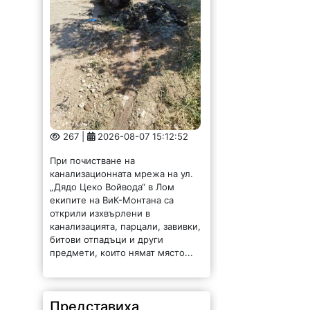
267 |
2026-08-07 15:12:52
При почистване на
канализационната мрежа на ул.
„Дядо Цеко Войвода“ в Лом
екипите на ВиК-Монтана са
открили изхвърлени в
канализацията, парцали, завивки,
битови отпадъци и други
предмети, които нямат място...
Представиха