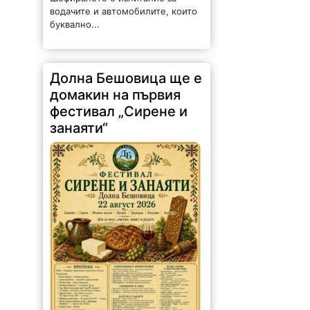
водачите и автомобилите, които
буквално...
Долна Бешовица ще е
домакин на първия
фестивал „Сирене и
занаяти“