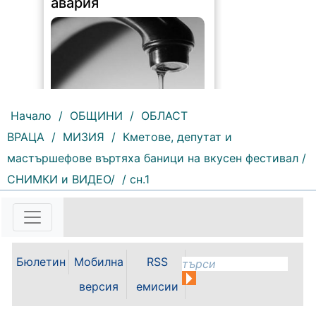
авария
Начало
/
ОБЩИНИ
/
ОБЛАСТ
ВРАЦА
/
МИЗИЯ
/
Кметове, депутат и
216 |
2026-08-07 10:31:48
мастършефове въртяха баници на вкусен фестивал /
"Водоснабдяване и канализация“
СНИМКИ и ВИДЕО/
/ сн.1
ООД – Враца уведомява своите
потребители, че поради
възникнала аварийна ситуация е
спряно водоподаването в
ул."Никола Вапцаров" днес
07.08.2026г. до отстраняване на
Бюлетин
Мобилна
RSS
аварията. Тел.: 092 66 11 19 Тел.:
0889 316...
версия
емисии