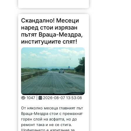
Скандално! Месеци
наред стои изрязан
пътят Враца-Мездра,
институциите спят!
1047 |
2026-08-07 13:53:08
От няколко месеца главният път
Враца-Мездра стои с премахнат
горен слой на асфалта, но до
ремонт така и не се стига.
Шофирането е изпитание за