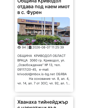
Община Криводол
отдава под наем имот
в с. Фурен
94 |
2026-08-07 11:25:39
ОБЩИНА КРИВОДОЛ ОБЛАСТ
ВРАЦА 3060 гр. Криводол, ул.
„Освобождение” № 13, тел.
09117/20-45, e-mail:
krivodol@mbox.is-bg.net ОБЯВА
На основание чл. 8, ал. 4,
чл. 14, ал. 7 от ЗОС; чл. 92, ал. 1...
Хванаха тийнейджър
с наркотици във