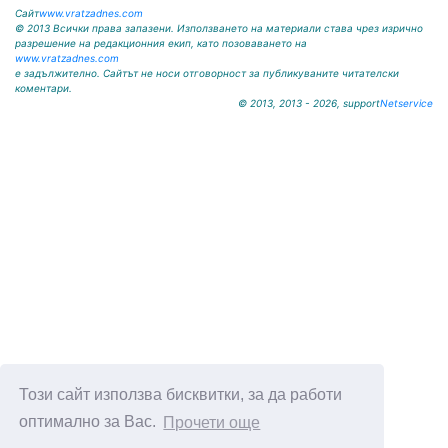
Сайт
www.vratzadnes.com
© 2013 Всички права запазени. Използването на материали става чрез изрично
разрешение на редакционния екип, като позоваването на
www.vratzadnes.com
е задължително. Сайтът не носи отговорност за публикуваните читателски
коментари.
© 2013, 2013 - 2026, support
Netservice
Този сайт използва бисквитки, за да работи
оптимално за Вас.
Прочети още