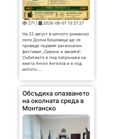
271 |
2026-08-07 13:27:27
На 22 август в китното романско
село Долна Бешовица ще се
проведе първият регионален
фестивал „Сирене и занаяти“.
Събитието е под патронажа на
кмета Ангел Ангелов и е под
мотото:...
Обсъдиха опазването
на околната среда в
Монтанско