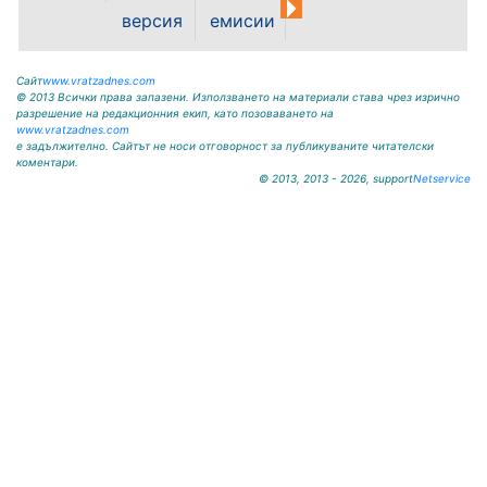
версия
емисии
горските...
Сайт
www.vratzadnes.com
© 2013 Всички права запазени. Използването на материали става чрез изрично
разрешение на редакционния екип, като позоваването на
www.vratzadnes.com
е задължително. Сайтът не носи отговорност за публикуваните читателски
коментари.
© 2013, 2013 - 2026, support
Netservice