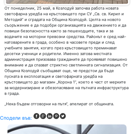
От понеделник, 25 май, в Козлодуй започва работа новата
светофарна уредба на кръстовището при СУ „Св. св. Кирил и
Методий“ и сградата на Община Козлодуй. Целта на новото
съоръжение е да подобри организацията на движението и да
повиши безопасността както за пешеходците, така и за
водачите на моторни превозни средства. Районът е сред най-
натоварените в града, особено в часовете преди и след
учебните занятия, когато през кръстовището преминават
десетки ученици и родители. Именно затова местната
администрация призовава гражданите да проявяват повишено
внимание и да спазват стриктно светлинната сигнализация. От
Община Козлодуй съобщават още, че предстои да бъде
пусната в експлоатация и светофарната уредба на
кръстовището до магазин „Корона 1“, което е част от мерките
за модернизиране и обезопасяване на пътната инфраструктура
в града.
„Нека бъдем отговорни на пътя“, апелират от общината.
Сподели във: