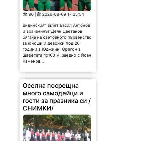
90 |
2026-08-09 17:35:54
Видинският атлет Васил Антонов
и врачанинът Деян Цветанов
бягаха на световното първенство
за юноши и девойки под 20
години в Юджийн, Орегон в
щафетата 4х100 м, заедно с Йоан
Каменов...
Оселна посрещна
много самодейци и
гости за празника си /
СНИМКИ/