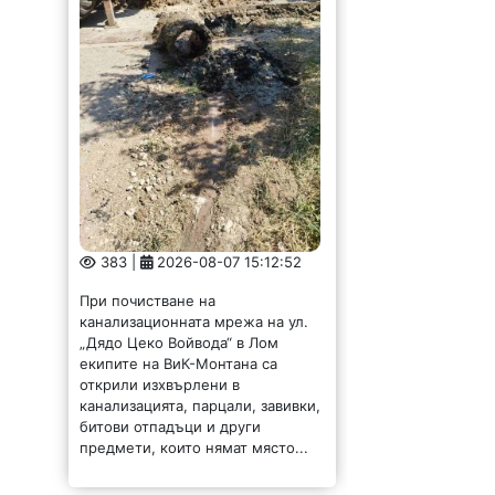
383 |
2026-08-07 15:12:52
При почистване на
канализационната мрежа на ул.
„Дядо Цеко Войвода“ в Лом
екипите на ВиК-Монтана са
открили изхвърлени в
канализацията, парцали, завивки,
битови отпадъци и други
предмети, които нямат място...