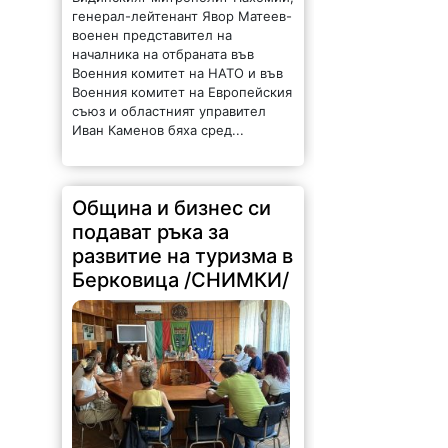
генерал-лейтенант Явор Матеев-
военен представител на
началника на отбраната във
Военния комитет на НАТО и във
Военния комитет на Европейския
съюз и областният управител
Иван Каменов бяха сред...
Община и бизнес си
подават ръка за
развитие на туризма в
Берковица /СНИМКИ/