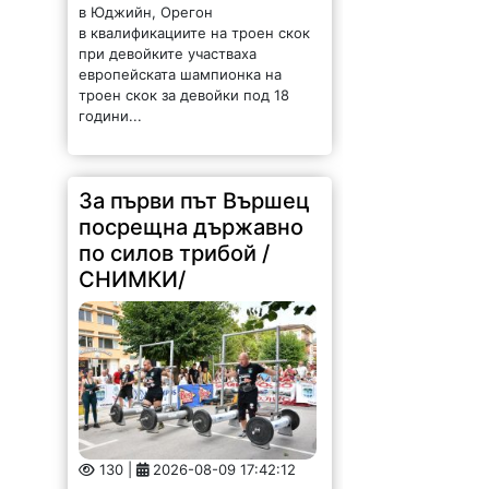
в квалификациите на троен скок
при девойките участваха
европейската шампионка на
троен скок за девойки под 18
години...
За първи път Вършец
посрещна държавно
по силов трибой /
СНИМКИ/
130 |
2026-08-09 17:42:12