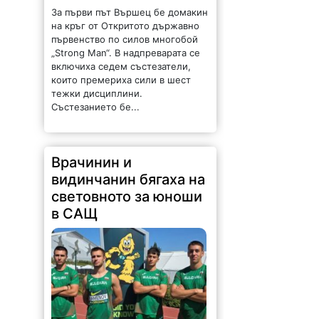
За първи път Вършец бе домакин
на кръг от Откритото държавно
първенство по силов многобой
„Strong Man“. В надпреварата се
включиха седем състезатели,
които премериха сили в шест
тежки дисциплини.
Състезанието бе...
Врачинин и
видинчанин бягаха на
световното за юноши
в САЩ