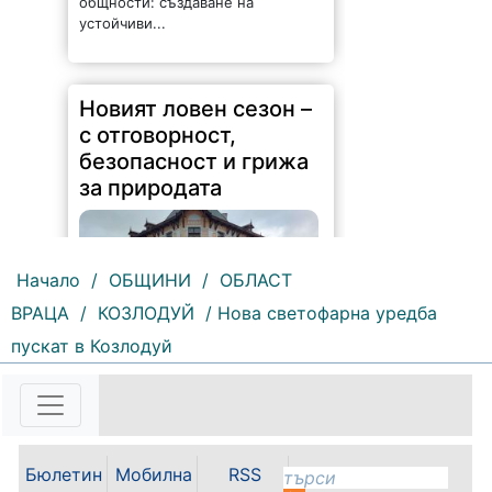
устойчиви...
Новият ловен сезон –
с отговорност,
безопасност и грижа
за природата
Начало
/
ОБЩИНИ
/
ОБЛАСТ
239 |
2026-08-07 14:37:47
ВРАЦА
/
КОЗЛОДУЙ
/ Нова светофарна уредба
пускат в Козлодуй
Обръщение и поздрав на
директора на Северозападно
държавно предприятие – ДП
Враца инж. Димитър Ганчев по
случай откриването на ловния
сезон за прелетен дивеч:
Уважаеми ловци, уважаеми
Бюлетин
Мобилна
RSS
служители на ловните и