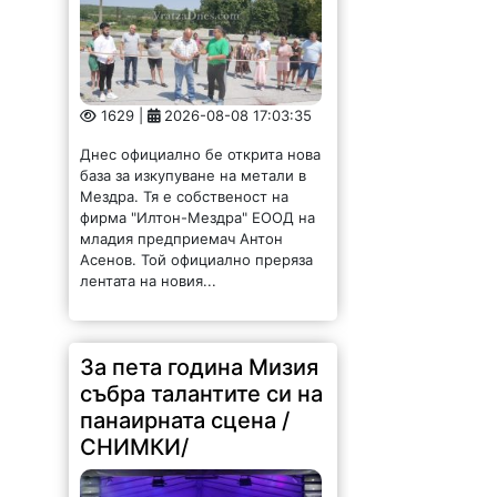
1629 |
2026-08-08 17:03:35
Днес официално бе открита нова
база за изкупуване на метали в
Мездра. Тя е собственост на
фирма "Илтон-Мездра" ЕООД на
младия предприемач Антон
Асенов. Той официално преряза
лентата на новия...
За пета година Мизия
събра талантите си на
панаирната сцена /
СНИМКИ/