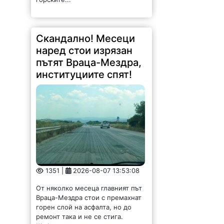
Скандално! Месеци
наред стои изрязан
пътят Враца-Мездра,
институциите спят!
1351 |
2026-08-07 13:53:08
От няколко месеца главният път
Враца-Мездра стои с премахнат
горен слой на асфалта, но до
ремонт така и не се стига.
Шофирането е изпитание за