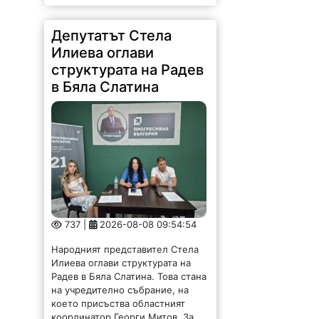
Депутатът Стела
Илиева оглави
структурата на Радев
в Бяла Слатина
737 |
2026-08-08 09:54:54
Народният представител Стела
Илиева оглави структурата на
Радев в Бяла Слатина. Това стана
на учредително събрание, на
което присъства областният
координатор Георги Митов. За