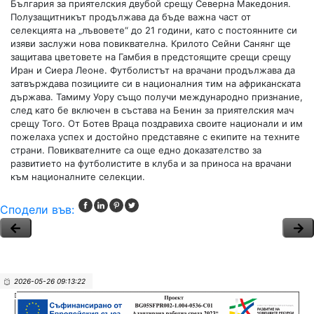
България за приятелския двубой срещу Северна Македония.
Полузащитникът продължава да бъде важна част от
селекцията на „лъвовете“ до 21 години, като с постоянните си
изяви заслужи нова повиквателна. Крилото Сейни Санянг ще
защитава цветовете на Гамбия в предстоящите срещи срещу
Иран и Сиера Леоне. Футболистът на врачани продължава да
затвърждава позициите си в националния тим на африканската
държава. Тамиму Уору също получи международно признание,
след като бе включен в състава на Бенин за приятелския мач
срещу Того. От Ботев Враца поздравиха своите национали и им
пожелаха успех и достойно представяне с екипите на техните
страни. Повиквателните са още едно доказателство за
развитието на футболистите в клуба и за приноса на врачани
към националните селекции.
Сподели във:
2026-05-26 09:13:22