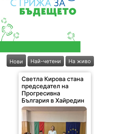
Най-четени
На живо
Нови
Светла Кирова стана
председател на
Прогресивна
България в Хайредин