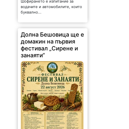
водачите и автомобилите, които
буквално...
Долна Бешовица ще е
домакин на първия
фестивал „Сирене и
занаяти“