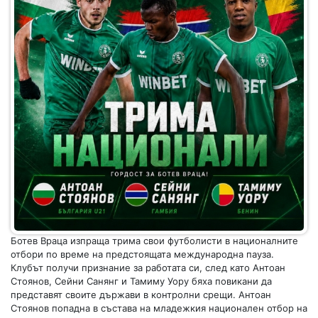
Ботев Враца изпраща трима свои футболисти в националните
отбори по време на предстоящата международна пауза.
Клубът получи признание за работата си, след като Антоан
Стоянов, Сейни Санянг и Тамиму Уору бяха повикани да
представят своите държави в контролни срещи. Антоан
Стоянов попадна в състава на младежкия национален отбор на