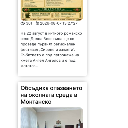
361 |
2026-08-07 13:27:27
На 22 август в китното романско
село Долна Бешовица ще се
проведе първият регионален
фестивал „Сирене и занаяти“.
Събитието е под патронажа на
кмета Ангел Ангелов и е под
мотото:...
Обсъдиха опазването
на околната среда в
Монтанско