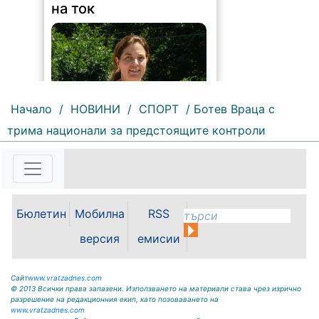
на ток
Начало
/
НОВИНИ
/
СПОРТ
/ Ботев Враца с
трима национали за предстоящите контроли
172 |
2026-08-07 11:47:09
България изнася рекордни
количества електроенергия, а
АЕЦ „Козлодуй“ продължава да
работи без затруднения въпреки
Бюлетин
Мобилна
RSS
рекордно ниските нива на река
версия
емисии
Дунав. Това заяви министърът на
енергетиката Ива Петрова в
ефира на...
Сайт
www.vratzadnes.com
© 2013 Всички права запазени. Използването на материали става чрез изрично
разрешение на редакционния екип, като позоваването на
www.vratzadnes.com