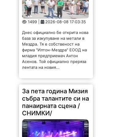
1499 |
2026-08-08 17:03:35
Днес официално бе открита нова
база за изкупуване на метали в
Мездра. Тя е собственост на
фирма "Илтон-Мездра" ЕООД на
младия предприемач Антон
Асенов. Той официално преряза
лентата на новия...
За пета година Мизия
събра талантите си на
панаирната сцена /
СНИМКИ/