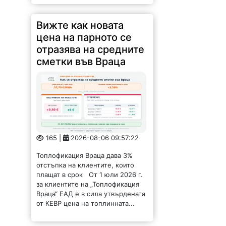
сметки във Враца
165 |
2026-08-06 09:57:22
Топлофикация Враца дава 3%
отстъпка на клиентите, които
плащат в срок От 1 юли 2026 г.
за клиентите на „Топлофикация
Враца“ ЕАД е в сила утвърдената
от КЕВР цена на топлинната...
Стадион носи името
на Илия Вълов