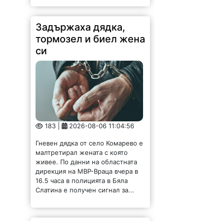
183 |
2026-08-06 11:04:56
Гневен дядка от село Комарево е
малтретирал жената с която
живее. По данни на областната
дирекция на МВР-Враца вчера в
16.5 часа в полицията в Бяла
Слатина е получен сигнал за...
Фирма търси
Технически
ръководител
асфалтополагане