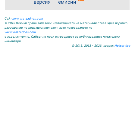
версия
емисии
Сайт
www.vratzadnes.com
© 2013 Всички права запазени. Използването на материали става чрез изрично
разрешение на редакционния екип, като позоваването на
www.vratzadnes.com
е задължително. Сайтът не носи отговорност за публикуваните читателски
коментари.
© 2013, 2013 - 2026, support
Netservice