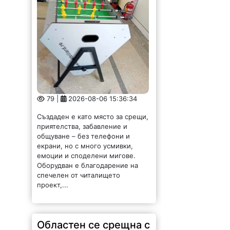
79 |
2026-08-06 15:36:34
Създаден е като място за срещи,
приятелства, забавление и
общуване – без телефони и
екрани, но с много усмивки,
емоции и споделени мигове.
Оборудван е благодарение на
спечелен от читалището
проект,...
Областен се срещна с
новоизбран
полицейски шеф