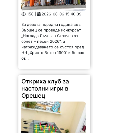
сонет – песен 2026“, а
награждаването се състоя пред
НЧ „Христо Ботев 1900“ и бе част
от...
Откриха клуб за
настолни игри в
Орешец