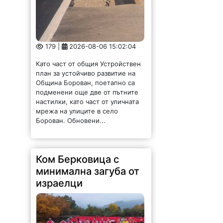
Като част от общия Устройствен
план за устойчиво развитие на
Община Борован, поетапно са
подменени още две от пътните
настилки, като част от уличната
мрежа на улиците в село
Борован. Обновени...
Ком Берковица с
минимална загуба от
израелци
137 |
2026-08-06 14:56:14
Ком (Берковица) загуби с