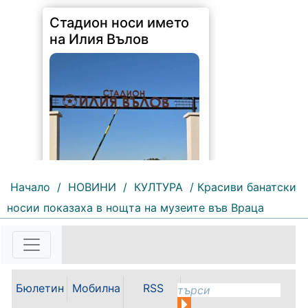
178 |
2026-08-06 09:55:43
С футболна среща между
юношеските отбори на "Мизия" /
Начало
/
НОВИНИ
/
КУЛТУРА
/ Красиви банатски
Кнежа/ и "Ботев" /Враца/ ще
носии показаха в нощта на музеите във Враца
бъде открит градския стадион в
Кнежа. Спортното съоръжение
носи името на легендарния
вратар от близкото минало
Илия...
Бюлетин
Мобилна
RSS