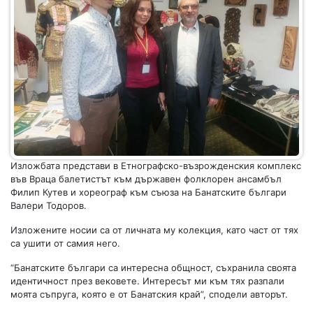
Изложбата представи в Етнографско-възрожденския комплекс
във Враца балетистът към държавен фолклорен ансамбъл
Филип Кутев и хореограф към съюза на Банатските българи
Валери Тодоров.
Изложените носии са от личната му колекция, като част от тях
са ушити от самия него.
“Банатските българи са интересна общност, съхранила своята
идентичност през вековете. Интересът ми към тях разпали
моята съпруга, която е от Банатския край”, сподели авторът.