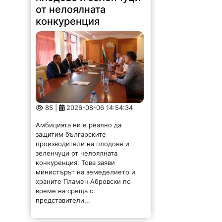
85 |
2026-08-06 14:54:34
Амбицията ни е реално да
защитим българските
производители на плодове и
зеленчуци от нелоялната
конкуренция. Това заяви
министърът на земеделието и
храните Пламен Абровски по
време на среща с
представители...
Глобиха над 3000
шофьора, превишили
скоростта във
Врачанско