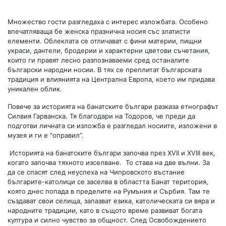
Множество гости разгледаха с интерес изложбата. Особено
впечатляваща бе женска празнична носия със златисти
елементи. Облеклата се отличават с фини материи, пищни
украси, дантели, бродерии и характерни цветови съчетания,
които ги правят лесно разпознаваеми сред останалите
български народни носии. В тях се преплитат българската
традиция и влиянията на Централна Европа, което им придава
уникален облик.
Повече за историята на банатските българи разказа етнографът
Силвия Гарванска. Тя благодари на Тодоров, че преди да
подготви личната си изложба е разгледал носиите, изложени в
музея и ги е “оправил”.
Историята на банатските българи започва през XVII и XVIII век,
когато започва тяхното изселване. То става на две вълни. За
да се спасят след неуспеха на Чипровското въстание
българите-католици се заселва в областта Банат територия,
която днес попада в пределите на Румъния и Сърбия. Там те
създават свои селища, запазват езика, католическата си вяра и
народните традиции, като в същото време развиват богата
култура и силно чувство за общност. След Освобождението