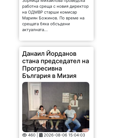
Данаил Йорданов
стана председател на
Прогресивна
България в Мизия
460 |
2026-08-06 15:04:03
Учредиха структура на
Прогресивна България в Мизия.
За председател е избран Данаил
Георгиев Йорданов. Той е роден
на 22 април 1966 г. в с. Липница.