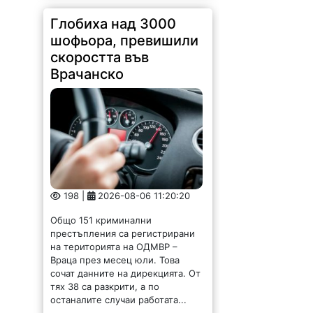
198 |
2026-08-06 11:20:20
Общо 151 криминални
престъпления са регистрирани
на територията на ОДМВР –
Враца през месец юли. Това
сочат данните на дирекцията. От
тях 38 са разкрити, а по
останалите случаи работата...
Вълнуваща среща с
фондация "Раздумка
на седянка" в