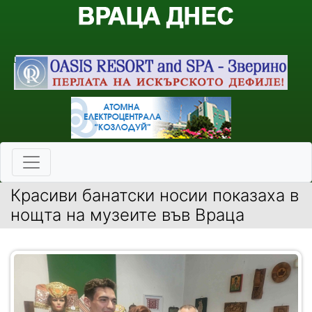
Красиви банатски носии показаха в
нощта на музеите във Враца