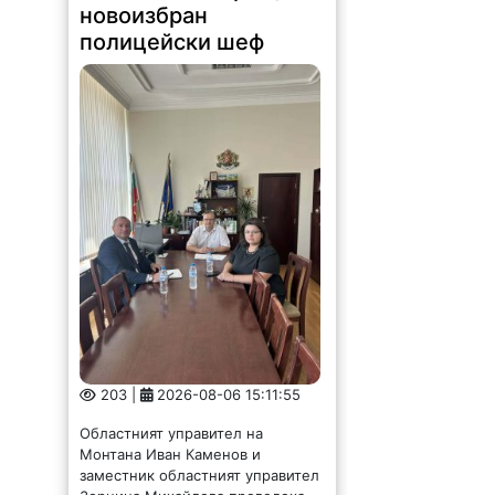
203 |
2026-08-06 15:11:55
Областният управител на
Монтана Иван Каменов и
заместник областният управител
Зорница Михайлова проведоха
работна среща с новия директор
на ОДМВР старши комисар
Мариян Божинов. По време на
срещата бяха обсъдени
актуалната...