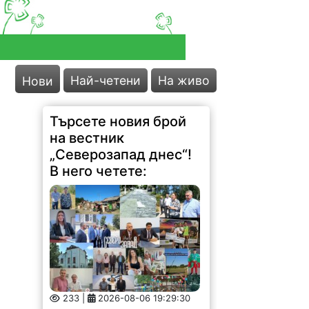
Търсете новия брой
на вестник
„Северозапад днес“!
Най-четени
На живо
Нови
В него четете:
233 |
2026-08-06 19:29:30
Министър: Спряхме далаверата
за скандалните ливади около
АЕЦ! Жители се надигнаха
отново срещу разбит път Следят
постоянно водоснабдяването в
Северозапада Отпуснаха пари за