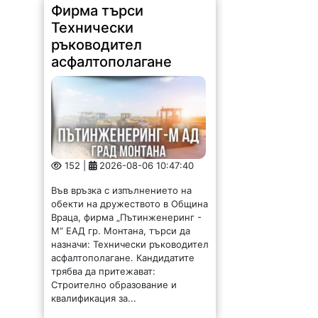
152 |
2026-08-06 10:47:40
Във връзка с изпълнението на
обекти на дружеството в Община
Враца, фирма „Пътинженеринг -
М“ ЕАД гр. Монтана, търси да
назначи: Технически ръководител
асфалтополагане. Кандидатите
трябва да притежават:
Строително образование и
квалификация за...
Вижте как новата
цена на парното се
отразява на средните