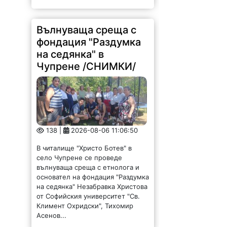
Чупрене /СНИМКИ/
138 |
2026-08-06 11:06:50
В читалище "Христо Ботев" в
село Чупрене се проведе
вълнуваща среща с етнолога и
основател на фондация "Раздумка
на седянка" Незабравка Христова
от Софийския университет "Св.
Климент Охридски", Тихомир
Асенов...
Задържаха дядка,
тормозел и биел жена
си