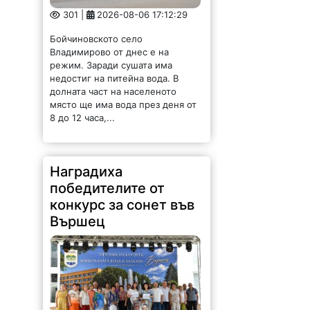
долната част на населеното
място ще има вода през деня от
8 до 12 часа,...
Наградиха
победителите от
конкурс за сонет във
Вършец
158 |
2026-08-06 15:40:39
За девета поредна година във
Вършец се проведе конкурсът
„Награда Лъчезар Станчев за