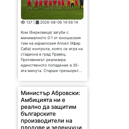
минималното 0:1 от юношеския
тим на израелския Апоел (Кфар
Саба) контрола, която се игра на
стадиона в град Правец.
Противникът реализира
единственото попадение в 35-
ата минута. Старши треньорът...
Министър Абровски:
Амбицията ни е
реално да защитим
българските
производители на
плодове и зеленчуци
от нелоялната
конкуренция