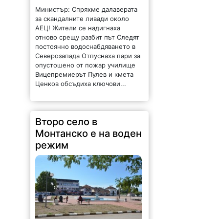
опустошено от пожар училище
Вицепремиерът Пулев и кмета
Ценков обсъдиха ключови...
Второ село в
Монтанско е на воден
режим
301 |
2026-08-06 17:12:29
Бойчиновското село
Владимирово от днес е на
режим. Заради сушата има
недостиг на питейна вода. В