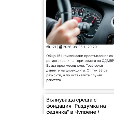
121 |
2026-08-06 11:20:20
Общо 151 криминални престъпления са
регистрирани на територията на ОДМВР
Враца през месец юли. Това сочат
данните на дирекцията. От тях 38 са
разкрити, а по останалите случаи
работата...
Вълнуваща среща с
фондация "Раздумка на
седянка" в Чупрене /