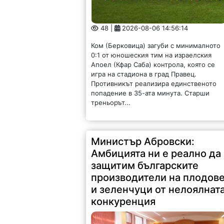
48 |
2026-08-06 14:56:14
Ком (Берковица) загуби с минималното
0:1 от юношеския тим на израелския
Апоел (Кфар Саба) контрола, която се
игра на стадиона в град Правец.
Противникът реализира единственото
попадение в 35-ата минута. Старши
треньорът...
Министър Абровски:
Амбицията ни е реално да
защитим българските
производители на плодов
и зеленчуци от нелоялнат
конкуренция