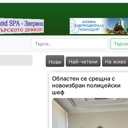
Търсе
Най-четени
На живо
Нови
Областен се срещна с
новоизбран полицейски
шеф