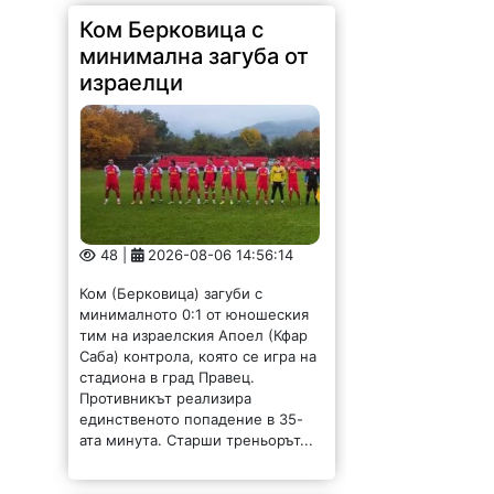
Ком Берковица с
минимална загуба от
израелци
48 |
2026-08-06 14:56:14
Ком (Берковица) загуби с
минималното 0:1 от юношеския
тим на израелския Апоел (Кфар
Саба) контрола, която се игра на
стадиона в град Правец.
Противникът реализира
единственото попадение в 35-
ата минута. Старши треньорът...