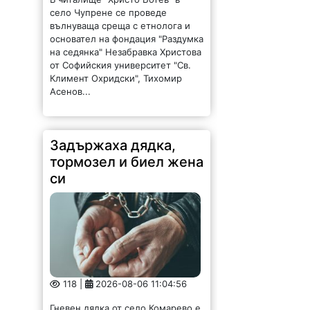
село Чупрене се проведе
вълнуваща среща с етнолога и
основател на фондация "Раздумка
на седянка" Незабравка Христова
от Софийския университет "Св.
Климент Охридски", Тихомир
Асенов...
Задържаха дядка,
тормозел и биел жена
си
118 |
2026-08-06 11:04:56
Гневен дядка от село Комарево е