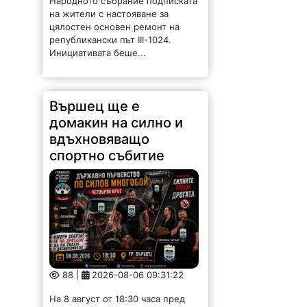
Народното събрание подписката
на жители с настояване за
цялостен основен ремонт на
републикански път III-1024.
Инициативата беше...
Вършец ще е
домакин на силно и
вдъхновяващо
спортно събитие
88 |
2026-08-06 09:31:22
На 8 август от 18:30 часа пред