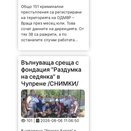
Общо 151 криминални
престъпления са регистрирани
на територията на ОДМВР –
Враца през месец юли. Това
сочат данните на дирекцията. От
тях 38 са разкрити, а по
останалите случаи работата...
Вълнуваща среща с
фондация "Раздумка
на седянка" в
Чупрене /СНИМКИ/
101 |
2026-08-06 11:06:50
В читалище "Христо Ботев" в