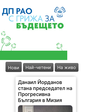
Най-четени
На живо
Нови
Данаил Йорданов
стана председател на
Прогресивна
България в Мизия