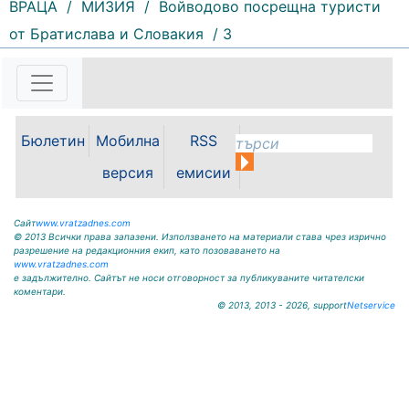
ВРАЦА
/
МИЗИЯ
/
Войводово посрещна туристи
99 |
2026-08-06 09:24:26
от Братислава и Словакия
/ 3
Децата от ДГ „Малина“-
Берковица преживяха един
незабравим ден, изпълнен с
усмивки, игри и положителни
емоции. Под ръководството на
Сашка Георгиева и Валентина
Бюлетин
Мобилна
RSS
Младенова беше реализирана
прекрасна инициатива, която
версия
емисии
донесе много радост...
Сайт
www.vratzadnes.com
© 2013 Всички права запазени. Използването на материали става чрез изрично
разрешение на редакционния екип, като позоваването на
www.vratzadnes.com
е задължително. Сайтът не носи отговорност за публикуваните читателски
коментари.
© 2013, 2013 - 2026, support
Netservice