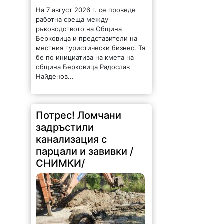
275 |
2026-08-07 15:12:52
При почистване на
канализационната мрежа на ул.
„Дядо Цеко Войвода“ в Лом
екипите на ВиК-Монтана са
открили изхвърлени в
канализацията, парцали, завивки,
битови отпадъци и други
предмети, които нямат място...