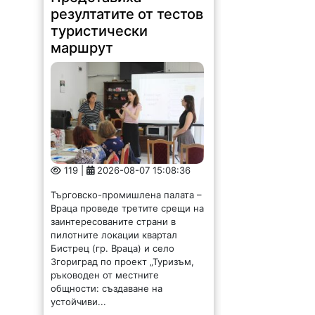
ръководен от местните
общности: създаване на
устойчиви...
Новият ловен сезон –
с отговорност,
безопасност и грижа
за природата
153 |
2026-08-07 14:37:47
Обръщение и поздрав на
директора на Северозападно
държавно предприятие – ДП
Враца инж. Димитър Ганчев по
случай откриването на ловния
сезон за прелетен дивеч: