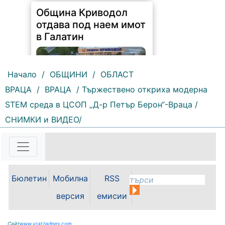
Начало
/
ОБЩИНИ
/
ОБЛАСТ
ВРАЦА
/
ВРАЦА
/ Тържествено откриха модерна
STEM среда в ЦСОП „Д-р Петър Берон“-Враца /
СНИМКИ и ВИДЕО/
Бюлетин
Мобилна
RSS
версия
емисии
Сайт
www.vratzadnes.com