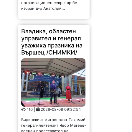
Видинският митрополит Пахомий,
генерал-лейтенант Явор Матеев-
военен представител на
началника на отбраната във
Военния комитет на НАТО и във
Военния комитет на Европейския
съюз и областният управител
Иван Каменов бяха сред...
Община и бизнес си
подават ръка за
развитие на туризма в
Берковица /СНИМКИ/