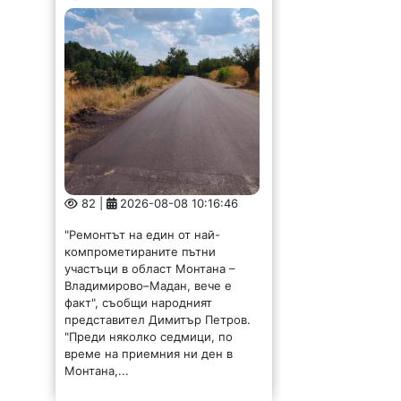
време на приемния ни ден в
Монтана,...
Депутатът Стела
Илиева оглави
структурата на Радев
в Бяла Слатина
183 |
2026-08-08 09:54:54
Народният представител Стела
Илиева оглави структурата на
Радев в Бяла Слатина. Това стана