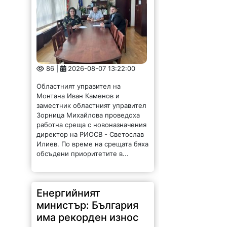
министър: България
има рекорден износ
на ток
128 |
2026-08-07 11:47:09
България изнася рекордни
количества електроенергия, а
АЕЦ „Козлодуй“ продължава да
работи без затруднения въпреки
рекордно ниските нива на река
Дунав. Това заяви министърът на
енергетиката Ива Петрова в
ефира на...