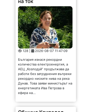
Община Криводол
отдава под наем имот
в Градешница
107 |
2026-08-07 11:32:27
ОБЩИНА КРИВОДОЛ ОБЛАСТ
ВРАЦА 3060 гр. Криводол,
ул.”Освобождение”№ 13, тел.
09117 / 20-45, e-mail:
krivodol@mbox.is-bg.net ОБЯВА
На основание чл. 8, ал. 4,
чл. 14, ал. 7 от ЗОС; чл. 92, ал. 1...