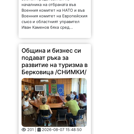
201 |
2026-08-07 15:48:50
На 7 август 2026 г. се проведе
работна среща между
ръководството на Община
Берковица и представители на
местния туристически бизнес. Тя
бе по инициатива на кмета на
община Берковица Радослав
Найденов...
Потрес! Ломчани
задръстили
канализация с
парцали и завивки /
СНИМКИ/