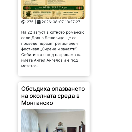
86 |
2026-08-07 13:22:00
Областният управител на
Монтана Иван Каменов и
заместник областният управител
Зорница Михайлова проведоха
работна среща с новоназначения
директор на РИОСВ - Светослав
Илиев. По време на срещата бяха
обсъдени приоритетите в...
Енергийният