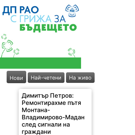
след сигнали на
граждани
Най-четени
На живо
Нови
82 |
2026-08-08 10:16:46
"Ремонтът на един от най-
компрометираните пътни
участъци в област Монтана –
Владимирово–Мадан, вече е
факт", съобщи народният
представител Димитър Петров.
"Преди няколко седмици, по