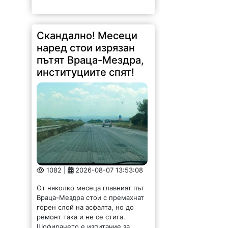
горен слой на асфалта, но до
ремонт така и не се стига.
Шофирането е изпитание за
водачите и автомобилите, които
буквално...
Долна Бешовица ще е
домакин на първия
фестивал „Сирене и
занаяти“