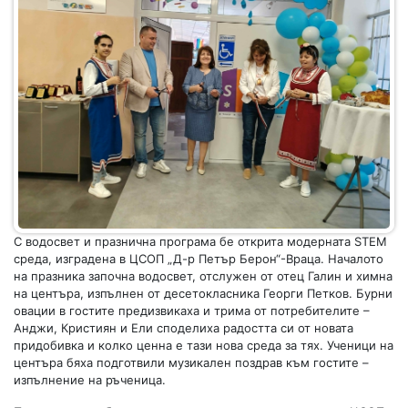
С водосвет и празнична програма бе открита модерната STEM
среда, изградена в ЦСОП „Д-р Петър Берон“-Враца. Началото
на празника започна водосвет, отслужен от отец Галин и химна
на центъра, изпълнен от десетокласника Георги Петков. Бурни
овации в гостите предизвикаха и трима от потребителите –
Анджи, Кристиян и Ели споделиха радостта си от новата
придобивка и колко ценна е тази нова среда за тях. Ученици на
центъра бяха подготвили музикален поздрав към гостите –
изпълнение на ръченица.