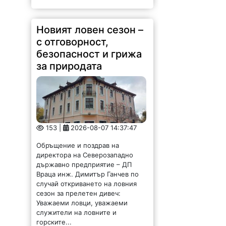
Уважаеми ловци, уважаеми
служители на ловните и
горските...
Скандално! Месеци
наред стои изрязан
пътят Враца-Мездра,
институциите спят!
1082 |
2026-08-07 13:53:08
От няколко месеца главният път
Враца-Мездра стои с премахнат