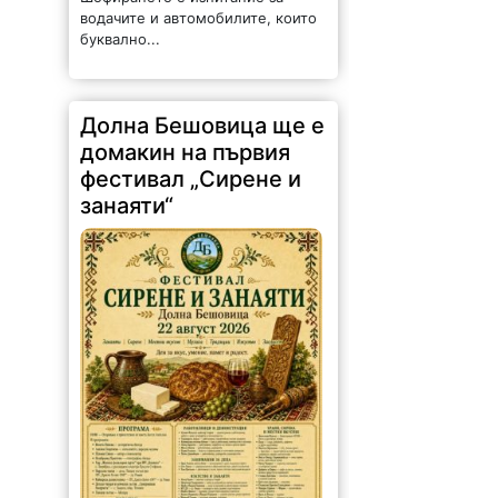
275 |
2026-08-07 13:27:27
На 22 август в китното романско
село Долна Бешовица ще се
проведе първият регионален
фестивал „Сирене и занаяти“.
Събитието е под патронажа на
кмета Ангел Ангелов и е под
мотото:...
Обсъдиха опазването
на околната среда в
Монтанско