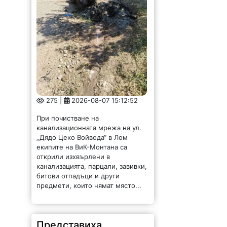
Представиха
резултатите от тестов
туристически
маршрут
119 |
2026-08-07 15:08:36
Търговско-промишлена палата –
Враца проведе третите срещи на
заинтересованите страни в
пилотните локации квартал
Бистрец (гр. Враца) и село
Згориград по проект „Туризъм,