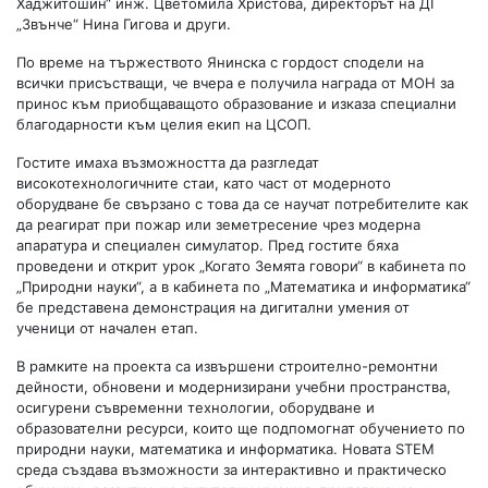
Хаджитошин“ инж. Цветомила Христова, директорът на ДГ
„Звънче“ Нина Гигова и други.
По време на тържеството Янинска с гордост сподели на
всички присъстващи, че вчера е получила награда от МОН за
принос към приобщаващото образование и изказа специални
благодарности към целия екип на ЦСОП.
Гостите имаха възможността да разгледат
високотехнологичните стаи, като част от модерното
оборудване бе свързано с това да се научат потребителите как
да реагират при пожар или земетресение чрез модерна
апаратура и специален симулатор. Пред гостите бяха
проведени и открит урок „Когато Земята говори“ в кабинета по
„Природни науки“, а в кабинета по „Математика и информатика“
бе представена демонстрация на дигитални умения от
ученици от начален етап.
В рамките на проекта са извършени строително-ремонтни
дейности, обновени и модернизирани учебни пространства,
осигурени съвременни технологии, оборудване и
образователни ресурси, които ще подпомогнат обучението по
природни науки, математика и информатика. Новата STEM
среда създава възможности за интерактивно и практическо