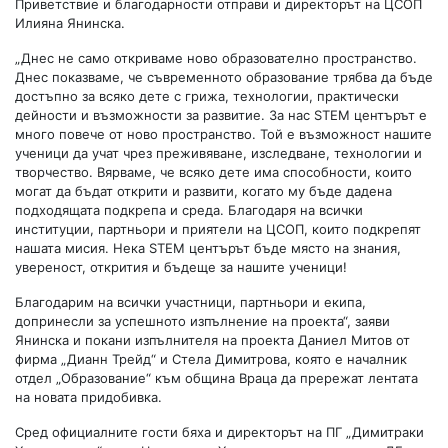
Приветствие и благодарности отправи и директорът на ЦСОП
Илияна Янинска.
„Днес не само откриваме ново образователно пространство.
Днес показваме, че съвременното образование трябва да бъде
достъпно за всяко дете с грижа, технологии, практически
дейности и възможности за развитие. За нас ЅTЕМ центърът е
много повече от ново пространство. Той е възможност нашите
ученици да учат чрез преживяване, изследване, технологии и
творчество. Вярваме, че всяко дете има способности, които
могат да бъдат открити и развити, когато му бъде дадена
подходящата подкрепа и среда. Благодаря на всички
институции, партньори и приятели на ЦСОП, които подкрепят
нашата мисия. Нека STEM центърът бъде място на знания,
увереност, открития и бъдеще за нашите ученици!
Благодарим на всички участници, партньори и екипа,
допринесли за успешното изпълнение на проекта“, заяви
Янинска и покани изпълнителя на проекта Даниел Митов от
фирма „Дианн Трейд“ и Стела Димитрова, която е началник
отдел „Образование“ към община Враца да прережат лентата
на новата придобивка.
Сред официалните гости бяха и директорът на ПГ „Димитраки