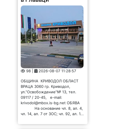
чл. 14, ал. 7 от ЗОС; чл. 92, ал. 1...
Община Криводол
отдава под наем имот
в Галатин
107 |
2026-08-07 11:27:20
ОБЩИНА КРИВОДОЛ ОБЛАСТ
ВРАЦА 3060 гр. Криводол,
ул.”Освобождение”№ 13, тел.
09117 / 20-45, e-mail:
krivodol@dir.bg ОБЯВА На
основание чл. 8, ал. 4, чл. 14, ал.
7 от ЗОС; чл. 92, ал. 1...