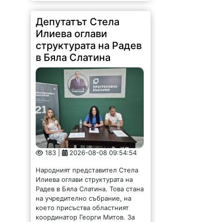
на учредително събрание, на
което присъства областният
координатор Георги Митов. За
организационен секретар бе
избран д-р Анатолий...
Владика, областен
управител и генерал
уважиха празника на
Вършец /СНИМКИ/
110 |
2026-08-08 09:32:54