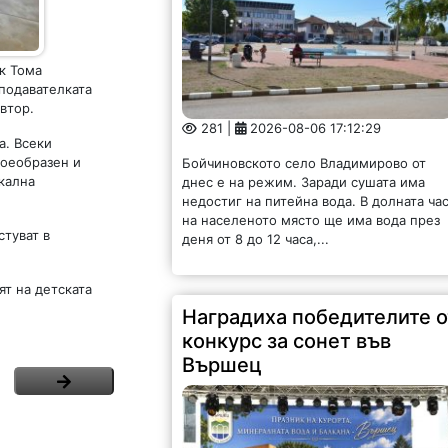
к Тома
подавателката
втор.
281 |
2026-08-06 17:12:29
а. Всеки
воеобразен и
Бойчиновското село Владимирово от
икална
днес е на режим. Заради сушата има
недостиг на питейна вода. В долната ча
на населеното място ще има вода през
стуват в
деня от 8 до 12 часа,...
ят на детската
Наградиха победителите о
конкурс за сонет във
Вършец