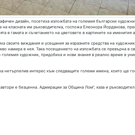
рафичен дизайн, посетиха изложбата на големия български художни
а на класната им ръководителка, госпожа Елеонора Йорданова, пре
та в гамата и съчетанието на цветовете в картините на именития а
ха своите виждания и усещания за изразните средства на художник
акво намира в нея. Така посещението на изложбата се превърна в с
до големия художник, придобиха и нови знания в реално време в ун
иха нетърпелив интерес към следващите големи имена, които ще го
автори е безценна. Адмирации за Община Лом“, каза и ръководител