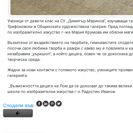
Ученици от девети клас на СУ „Димитър Маринов“, изучаващи г
Трифоновски в Общинската художествена галерия. Пред поглед
по изобразително изкуство г-жа Мария Крумова им обясни магия
Възхитени от въздействието на творбите, гимназистите споделя
посочи своя любима творба и разкри с какво му е повлияла и к
незабравим „уъркшоп“, в който децата, освен че се докоснаха 
творческа среда.
Жадни за нови контакти с голямото изкуство, учениците прояв
галерията.
„Възможността децата на Лом да се докосват до такива велики 
школа по изобразителни изкуства г-н Радостин Иванов.
Сподели във: