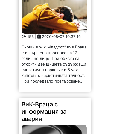
193 |
2026-08-07 10:37:16
Снощи в ж.к„Младост“ във Враца
е извършена проверка на 17-
годишно лице. При обиска са
открити две шишета съдържащи
синтетичен наркотик и 5 vev
капсули с наркотичната течност.
При последвало претърсване...
ВиК-Враца с
информация за
авария