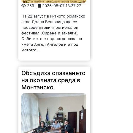
259 |
2026-08-07 13:27:27
На 22 август в китното романско
село Долна Бешовица ще се
проведе първият регионален
фестивал „Сирене и занаяти“.
Събитието е под патронажа на
кмета Ангел Ангелов и е под
мотото:...
Обсъдиха опазването
на околната среда в
Монтанско