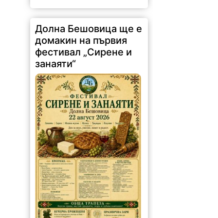
Долна Бешовица ще е
домакин на първия
фестивал „Сирене и
занаяти“