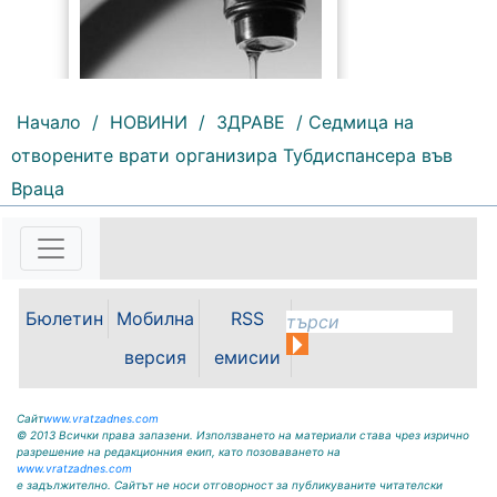
Начало
/
НОВИНИ
/
ЗДРАВЕ
/ Седмица на
отворените врати организира Тубдиспансера във
213 |
2026-08-07 10:31:48
Враца
"Водоснабдяване и канализация“
ООД – Враца уведомява своите
потребители, че поради
възникнала аварийна ситуация е
спряно водоподаването в
ул."Никола Вапцаров" днес
Бюлетин
Мобилна
RSS
07.08.2026г. до отстраняване на
аварията. Тел.: 092 66 11 19 Тел.:
версия
емисии
0889 316...
Сайт
www.vratzadnes.com
© 2013 Всички права запазени. Използването на материали става чрез изрично
разрешение на редакционния екип, като позоваването на
www.vratzadnes.com
е задължително. Сайтът не носи отговорност за публикуваните читателски