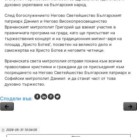
духовно укрепване на българския народ.
След богослужението Негово Светейшество Българският
патриарх Даниил и Негово Високопреосвещенство
Врачанският митрополит Григорий ще вземат участие в
празничната програма на града, като ще присъстват на
тържествения концерт и на традиционния митинг-заря на
площад „Христо Ботев“, посветен на великото дело и
саможертва на Христо Ботев и неговите четници.
Врачанската света митрополия отправя покана към всички
православни християни и граждани да се присъединят към
посрещането на Негово Светейшество Българския патриарх и
Софийски митрополит Даниил и да станат част от това
духовно тържество.
Сподели във:
2026-05-31 10:04:05