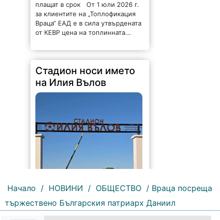
плащат в срок От 1 юли 2026 г.
за клиентите на „Топлофикация
Враца“ ЕАД е в сила утвърдената
от КЕВР цена на топлинната...
Стадион носи името
на Илия Вълов
Начало
/
НОВИНИ
/
ОБЩЕСТВО
/ Враца посреща
тържествено Българския патриарх Даниил
170 |
2026-08-06 09:55:43