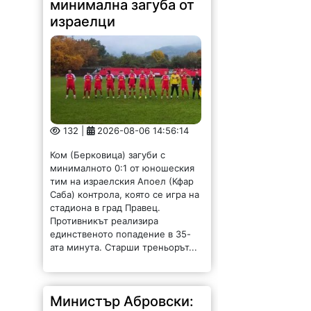
минимална загуба от
израелци
132 |
2026-08-06 14:56:14
Ком (Берковица) загуби с
минималното 0:1 от юношеския
тим на израелския Апоел (Кфар
Саба) контрола, която се игра на
стадиона в град Правец.
Противникът реализира
единственото попадение в 35-
ата минута. Старши треньорът...
Министър Абровски: