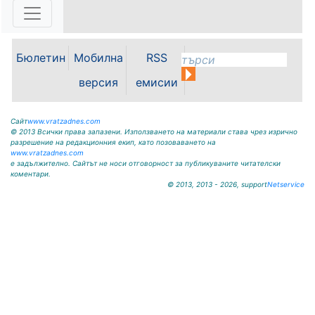
С футболна среща между
юношеските отбори на "Мизия" /
Кнежа/ и "Ботев" /Враца/ ще
Бюлетин
Мобилна
RSS
бъде открит градския стадион в
Кнежа. Спортното съоръжение
версия
емисии
носи името на легендарния
вратар от близкото минало
Илия...
Сайт
www.vratzadnes.com
© 2013 Всички права запазени. Използването на материали става чрез изрично
разрешение на редакционния екип, като позоваването на
www.vratzadnes.com
е задължително. Сайтът не носи отговорност за публикуваните читателски
коментари.
© 2013, 2013 - 2026, support
Netservice