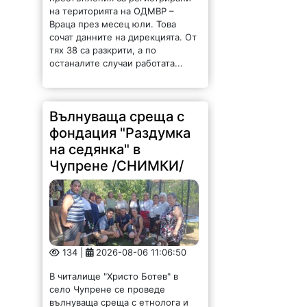
на територията на ОДМВР –
Враца през месец юли. Това
сочат данните на дирекцията. От
тях 38 са разкрити, а по
останалите случаи работата...
Вълнуваща среща с
фондация "Раздумка
на седянка" в
Чупрене /СНИМКИ/
134 |
2026-08-06 11:06:50
В читалище "Христо Ботев" в
село Чупрене се проведе
вълнуваща среща с етнолога и