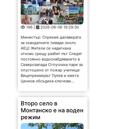
196 |
2026-08-06 19:29:30
Министър: Спряхме далаверата
за скандалните ливади около
АЕЦ! Жители се надигнаха
отново срещу разбит път Следят
постоянно водоснабдяването в
Северозапада Отпуснаха пари за
опустошено от пожар училище
Вицепремиерът Пулев и кмета
Ценков обсъдиха ключови...
Второ село в
Монтанско е на воден
режим