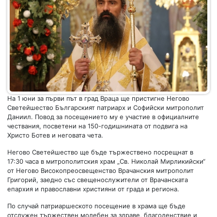
На 1 юни за първи път в град Враца ще пристигне Негово
Светейшество Българският патриарх и Софийски митрополит
Даниил. Повод за посещението му е участие в официалните
чествания, посветени на 150-годишнината от подвига на
Христо Ботев и неговата чета.
Негово Светейшество ще бъде тържествено посрещнат в
17:30 часа в митрополитския храм „Св. Николай Мирликийски“
от Негово Високопреосвещенство Врачанския митрополит
Григорий, заедно със свещенослужители от Врачанската
епархия и православни християни от града и региона.
По случай патриаршеското посещение в храма ще бъде
отслужен тържествен молебен за здраве, благоденствие и