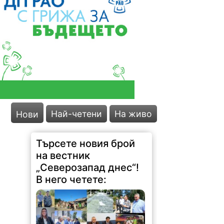
Най-четени
На живо
Нови
Търсете новия брой
на вестник
„Северозапад днес“!
В него четете: