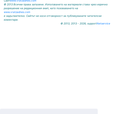
Сайт
www.vratzadnes.com
© 2013 Всички права запазени. Използването на материали става чрез изрично
разрешение на редакционния екип, като позоваването на
www.vratzadnes.com
е задължително. Сайтът не носи отговорност за публикуваните читателски
коментари.
© 2013, 2013 - 2026, support
Netservice