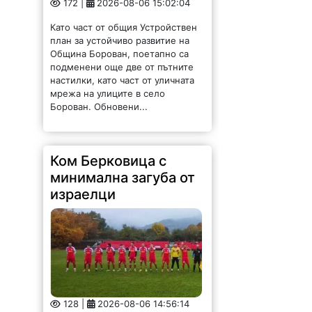
подменени още две от пътните
настилки, като част от уличната
мрежа на улиците в село
Борован. Обновени...
Ком Берковица с
минимална загуба от
израелци
128 |
2026-08-06 14:56:14
Ком (Берковица) загуби с
минималното 0:1 от юношеския
тим на израелския Апоел (Кфар