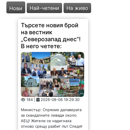
Търсете новия брой
Най-четени
На живо
Нови
на вестник
„Северозапад днес“!
В него четете:
184 |
2026-08-06 19:29:30
Министър: Спряхме далаверата
за скандалните ливади около
АЕЦ! Жители се надигнаха
отново срещу разбит път Следят
постоянно водоснабдяването в
Северозапада Отпуснаха пари за
опустошено от пожар училище
Вицепремиерът Пулев и кмета