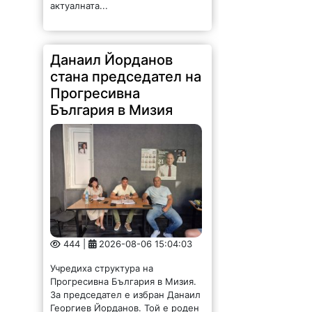
Данаил Йорданов
стана председател на
Прогресивна
България в Мизия
444 |
2026-08-06 15:04:03
Учредиха структура на
Прогресивна България в Мизия.
За председател е избран Данаил
Георгиев Йорданов. Той е роден
на 22 април 1966 г. в с. Липница.
Женен, с две деца. Целият му...