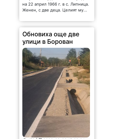
Обновиха още две
улици в Борован
172 |
2026-08-06 15:02:04
Като част от общия Устройствен
план за устойчиво развитие на
Община Борован, поетапно са