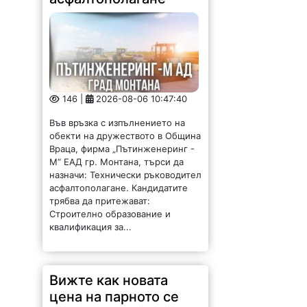
146 |
2026-08-06 10:47:40
Във връзка с изпълнението на
обекти на дружеството в Община
Враца, фирма „Пътинженеринг -
М“ ЕАД гр. Монтана, търси да
назначи: Технически ръководител
асфалтополагане. Кандидатите
трябва да притежават:
Строително образование и
квалификация за...
Вижте как новата
цена на парното се
отразява на средните
сметки във Враца