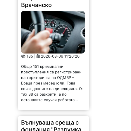
185 |
2026-08-06 11:20:20
Общо 151 криминални
престъпления са регистрирани
на територията на ОДМВР –
Враца през месец юли. Това
сочат данните на дирекцията. От
тях 38 са разкрити, а по
останалите случаи работата...
Вълнуваща среща с
фондация "Раздумка
на седянка" в
Чупрене /СНИМКИ/