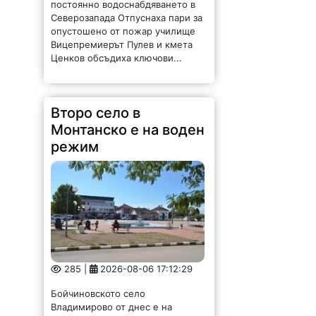
Ценков обсъдиха ключови...
Второ село в
Монтанско е на воден
режим
285 |
2026-08-06 17:12:29
Бойчиновското село
Владимирово от днес е на
режим. Заради сушата има
недостиг на питейна вода. В
долната част на населеното
място ще има вода през деня от