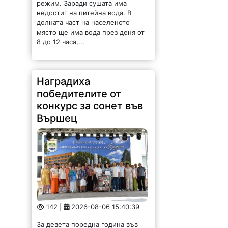
8 до 12 часа,...
Наградиха
победителите от
конкурс за сонет във
Вършец
142 |
2026-08-06 15:40:39
За девета поредна година във
Вършец се проведе конкурсът
„Награда Лъчезар Станчев за
сонет – песен 2026“, а
награждаването се състоя пред