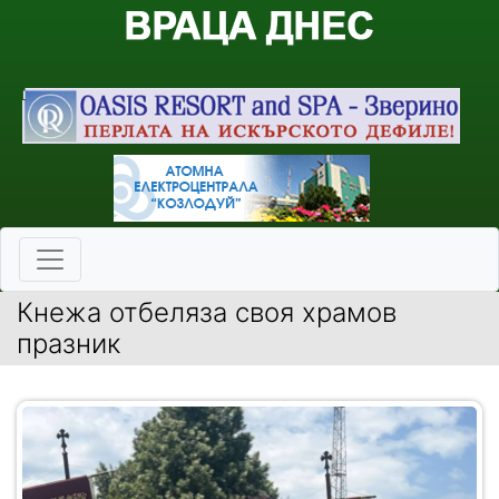
Кнежа отбеляза своя храмов
празник