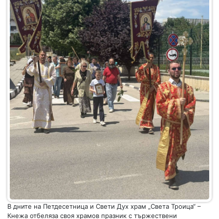
В дните на Петдесетница и Свети Дух храм „Света Троица“ –
Кнежа отбеляза своя храмов празник с тържествени