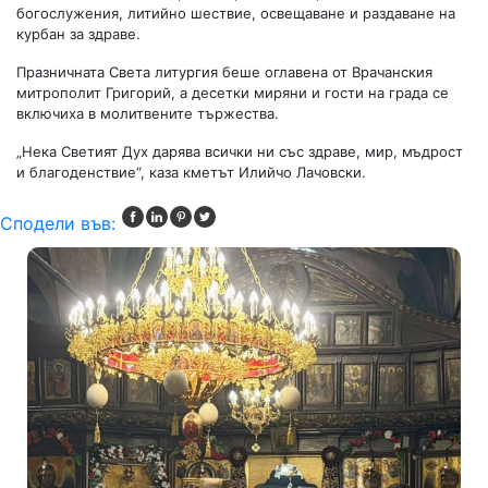
богослужения, литийно шествие, освещаване и раздаване на
курбан за здраве.
Празничната Света литургия беше оглавена от Врачанския
митрополит Григорий, а десетки миряни и гости на града се
включиха в молитвените тържества.
„Нека Светият Дух дарява всички ни със здраве, мир, мъдрост
и благоденствие“, каза кметът Илийчо Лачовски.
Сподели във: