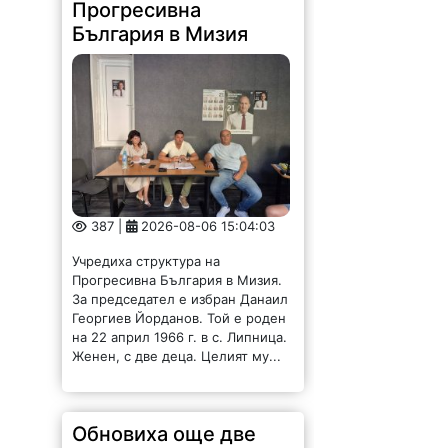
България в Мизия
387 |
2026-08-06 15:04:03
Учредиха структура на
Прогресивна България в Мизия.
За председател е избран Данаил
Георгиев Йорданов. Той е роден
на 22 април 1966 г. в с. Липница.
Женен, с две деца. Целият му...
Обновиха още две
улици в Борован