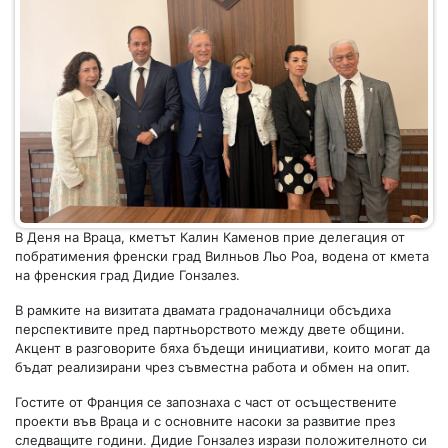
В Деня на Враца, кметът Калин Каменов прие делегация от
побратимения френски град Вилньов Льо Роа, водена от кмета
на френския град Дидие Гонзалез.
В рамките на визитата двамата градоначалници обсъдиха
перспективите пред партньорството между двете общини.
Акцент в разговорите бяха бъдещи инициативи, които могат да
бъдат реализирани чрез съвместна работа и обмен на опит.
Гостите от Франция се запознаха с част от осъществените
проекти във Враца и с основните насоки за развитие през
следващите години. Дидие Гонзалез изрази положителното си