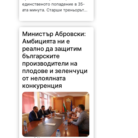
единственото попадение в 35-
ата минута. Старши треньорът...
Министър Абровски:
Амбицията ни е
реално да защитим
българските
производители на
плодове и зеленчуци
от нелоялната
конкуренция
56 |
2026-08-06 14:54:34