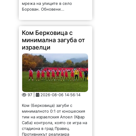
Борован. Обновени...
Ком Берковица с
минимална загуба от
израелци
97 |
2026-08-06 14:56:14
Ком (Берковица) загуби с
минималното 0:1 от юношеския
тим на израелския Апоел (Кфар
Саба) контрола, която се игра на
стадиона в град Правец.
Противникът реализира