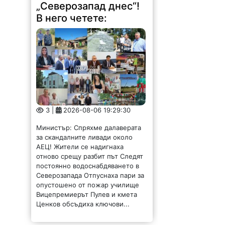
„Северозапад днес“!
В него четете:
3 |
2026-08-06 19:29:30
Министър: Спряхме далаверата
за скандалните ливади около
АЕЦ! Жители се надигнаха
отново срещу разбит път Следят
постоянно водоснабдяването в
Северозапада Отпуснаха пари за
опустошено от пожар училище
Вицепремиерът Пулев и кмета
Ценков обсъдиха ключови...