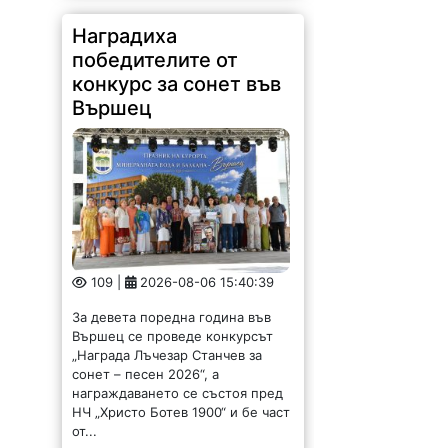
Наградиха
победителите от
конкурс за сонет във
Вършец
109 |
2026-08-06 15:40:39
За девета поредна година във
Вършец се проведе конкурсът
„Награда Лъчезар Станчев за
сонет – песен 2026“, а
награждаването се състоя пред
НЧ „Христо Ботев 1900“ и бе част
от...