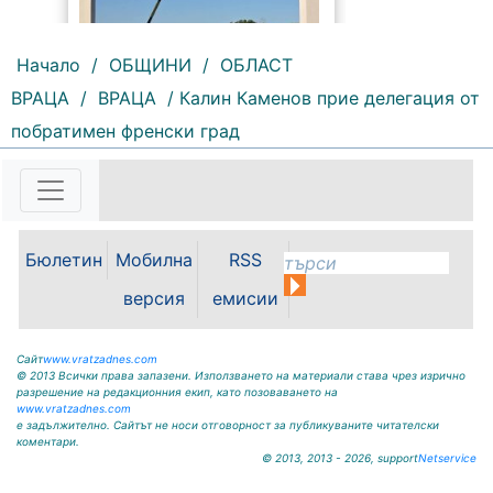
Начало
/
ОБЩИНИ
/
ОБЛАСТ
ВРАЦА
/
ВРАЦА
/ Калин Каменов прие делегация от
143 |
2026-08-06 09:55:43
побратимен френски град
С футболна среща между
юношеските отбори на "Мизия" /
Кнежа/ и "Ботев" /Враца/ ще
бъде открит градския стадион в
Кнежа. Спортното съоръжение
Бюлетин
Мобилна
RSS
носи името на легендарния
вратар от близкото минало
версия
емисии
Илия...
Сайт
www.vratzadnes.com
© 2013 Всички права запазени. Използването на материали става чрез изрично
разрешение на редакционния екип, като позоваването на
www.vratzadnes.com
е задължително. Сайтът не носи отговорност за публикуваните читателски
коментари.
© 2013, 2013 - 2026, support
Netservice