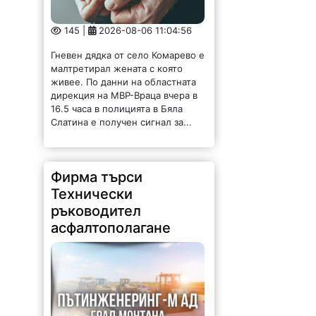
145 |
2026-08-06 11:04:56
Гневен дядка от село Комарево е
малтретирал жената с която
живее. По данни на областната
дирекция на МВР-Враца вчера в
16.5 часа в полицията в Бяла
Слатина е получен сигнал за...
Фирма търси
Технически
ръководител
асфалтополагане