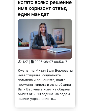
когато всяко решение
има хоризонт отвъд
един мандат
127 |
2026-08-07 08:53:17
Кметът на Мизия Валя Берчева за
инвестициите, социалната
политика и решенията, които
променят живота в една община
Валя Берчева е кмет на община
Мизия от 2019 година. За седем
години управлението...