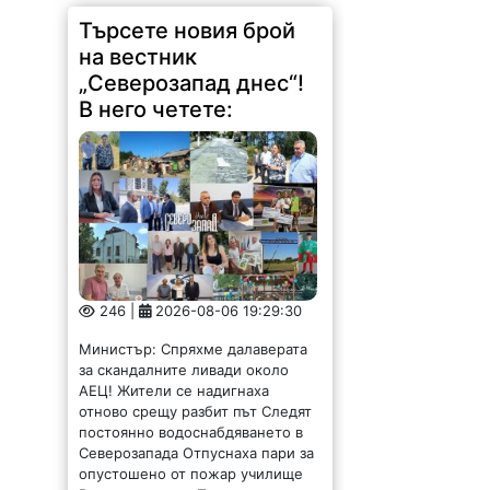
Търсете новия брой
на вестник
„Северозапад днес“!
В него четете:
246 |
2026-08-06 19:29:30
Министър: Спряхме далаверата
за скандалните ливади около
АЕЦ! Жители се надигнаха
отново срещу разбит път Следят
постоянно водоснабдяването в
Северозапада Отпуснаха пари за
опустошено от пожар училище
Вицепремиерът Пулев и кмета