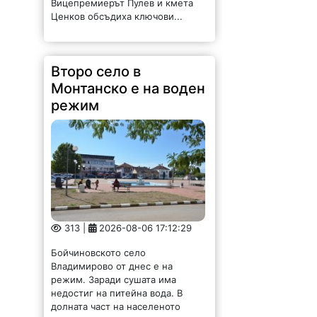
Ценков обсъдиха ключови...
Второ село в
Монтанско е на воден
режим
313 |
2026-08-06 17:12:29
Бойчиновското село
Владимирово от днес е на
режим. Заради сушата има
недостиг на питейна вода. В
долната част на населеното
място ще има вода през деня от