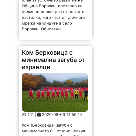
Община Борован, поетапно са
подменени още две от пътните
настилки, като част от уличната
мрежа на улиците в село
Борован. Обновени...
Ком Берковица с
минимална загуба от
израелци
141 |
2026-08-06 14:56:14
Ком (Берковица) загуби с
минималното 0:1 от юношеския
тим на израелския Апоел (Кфар