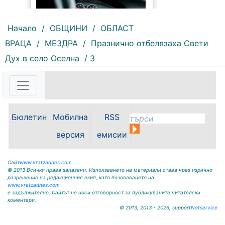
Начало
/
ОБЩИНИ
/
ОБЛАСТ
ВРАЦА
/
МЕЗДРА
/
Празнично отбелязаха Свети
Дух в село Оселна
/ 3
202 |
2026-08-06 11:20:20
Общо 151 криминални
престъпления са регистрирани
на територията на ОДМВР –
Враца през месец юли. Това
Бюлетин
Мобилна
RSS
сочат данните на дирекцията. От
тях 38 са разкрити, а по
версия
емисии
останалите случаи работата...
Сайт
www.vratzadnes.com
© 2013 Всички права запазени. Използването на материали става чрез изрично
разрешение на редакционния екип, като позоваването на
www.vratzadnes.com
е задължително. Сайтът не носи отговорност за публикуваните читателски
коментари.
© 2013, 2013 - 2026, support
Netservice